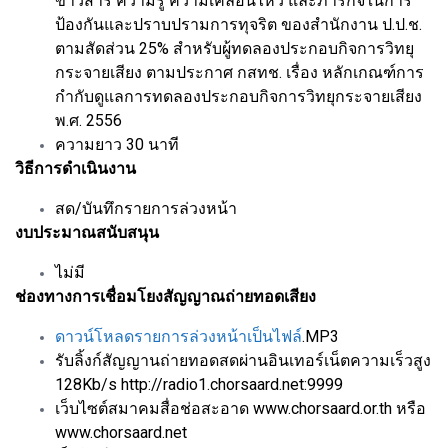
ข่าวสาร ความรู้ ความเคลื่อนไหว และภารกิจในการ
ป้องกันและปราบปรามการทุจริต ของสำนักงาน ป.ป.ช.
ตามสัดส่วน 25% สำหรับผู้ทดลองประกอบกิจการวิทยุ
กระจายเสียง ตามประกาศ กสทช. เรื่อง หลักเกณฑ์การ
กำกับดูแลการทดลองประกอบกิจการวิทยุกระจายเสียง
พ.ศ. 2556
ความยาว 30 นาที
วิธีการดำเนินงาน
สด/บันทึกรายการล่วงหน้า
งบประมาณสนับสนุน
ไม่มี
ช่องทางการเชื่อมโยงสัญญาณถ่ายทอดเสียง
ดาวน์โหลดรายการล่วงหน้าเป็นไฟล์
.MP3
รับลิ้งก์สัญญานถ่ายทอดสดผ่านอินเทอร์เน็ตความเร็วสูง
128Kb/s http://radio1.chorsaard.net:9999
เว็บไซต์สมาคมสื่อช่อสะอาด www.chorsaard.or.th หรือ
www.chorsaard.net