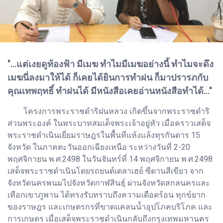
"...แต่เงยดูท้องฟ้า มีเมฆ ทำไมมีเมฆอย่างนี้ ทำไมจะดึง
เมฆนี่ลงมาให้ได้ ก็เคยได้ยินการทำฝน ก็มาปรารภกับ
คุณเทพฤทธิ์ ทำฝนได้ มีหนังสือเคยอ่านหนังสือทำได้..."
โครงการพระราชดำริฝนหลวง เกิดขึ้นจากพระราชดำริ
ส่วนพระองค์ ในพระบาทสมเด็จพระเจ้าอยู่หัว เมื่อคราวเสด็จ
พระราชดำเนินเยี่ยมราษฎรในพื้นที่แห้งแล้งทุรกันดาร 15
จังหวัด ในภาคตะวันออกเฉียงเหนือ ระหว่างวันที่ 2-20
พฤศจิกายน พ.ศ.2498 ในวันจันทร์ที่ 14 พฤศจิกายน พ.ศ.2498
เสด็จพระราชดำเนินโดยรถยนต์เดลาเฮย์ ซีดานสีเขียว จาก
จังหวัดนครพนมไปจังหวัดกาฬสินธุ์ ผ่านจังหวัดสกลนครและ
เทือกเขาภูพาน ได้ทรงรับทราบถึงความเดือดร้อน ทุกข์ยาก
ของราษฎร และเกษตรกรที่ขาดแคลนน้ำอุปโภคบริโภค และ
การเกษตร เมื่อเสด็จพระราชดำเนินกลับถึงกรุงเทพมหานคร