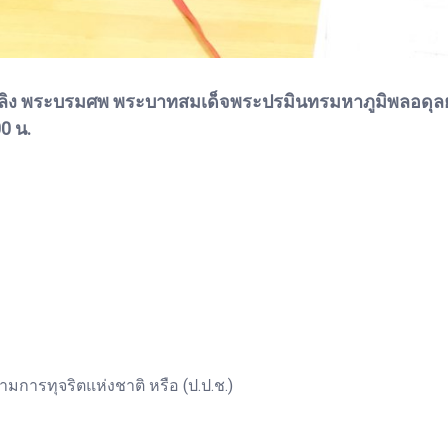
ิง พระบรมศพ พระบาทสมเด็จพระปรมินทรมหาภูมิพลอดุลยเดช
0 น.
รทุจริตแห่งชาติ หรือ (ป.ป.ช.)