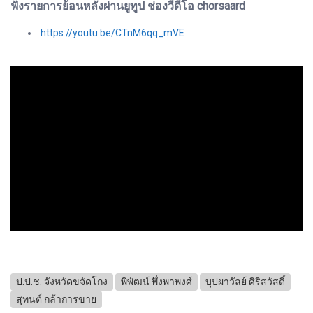
ฟังรายการย้อนหลังผ่านยูทูป ช่องวีดีโอ chorsaard
https://youtu.be/CTnM6qq_mVE
ป.ป.ช. จังหวัดขจัดโกง
พิพัฒน์ พึ่งพาพงศ์
บุปผาวัลย์ ศิริสวัสดิ์
สุทนต์ กล้าการขาย