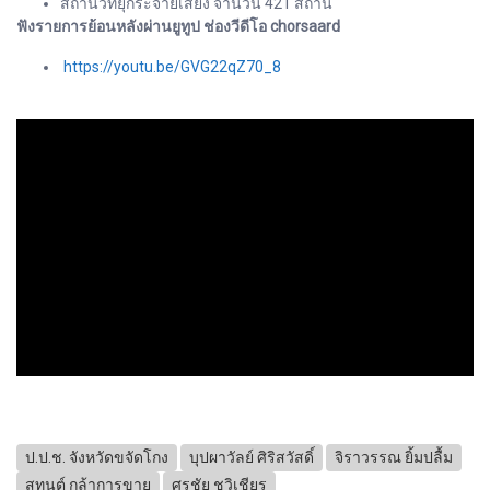
สถานีวิทยุกระจายเสียง จำนวน 421 สถานี
ฟังรายการย้อนหลังผ่านยูทูป ช่องวีดีโอ chorsaard
https://youtu.be/GVG22qZ70_8
ป.ป.ช. จังหวัดขจัดโกง
บุปผาวัลย์ ศิริสวัสดิ์
จิราวรรณ ยิ้มปลื้ม
สุทนต์ กล้าการขาย
ศรชัย ชูวิเชียร