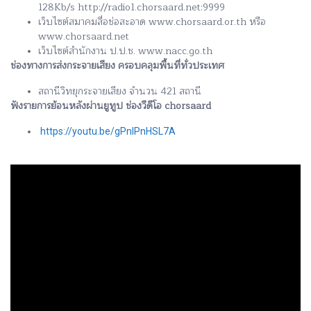
128Kb/s http://radio1.chorsaard.net:9999
เว็บไซต์สมาคมสื่อช่อสะอาด www.chorsaard.or.th หรือ
www.chorsaard.net
เว็บไซต์สำนักงาน ป.ป.ช. www.nacc.go.th
ช่องทางการส่งกระจายเสียง ครอบคลุมพื้นที่ทั่วประเทศ
สถานีวิทยุกระจายเสียง จำนวน 421 สถานี
ฟังรายการย้อนหลังผ่านยูทูป ช่องวีดีโอ chorsaard
https://youtu.be/gPnlPnHSL7A