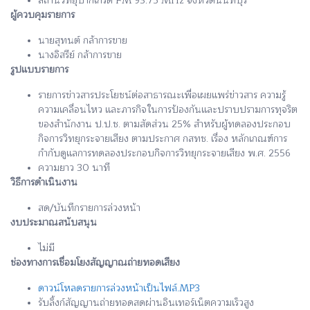
สถานีวิทยุปากเกร็ด FM 93.75 MHz จังหวัดนนทบุรี
ผู้ควบคุมรายการ
นายสุทนต์ กล้าการขาย
นางอิสรีย์ กล้าการขาย
รูปแบบรายการ
รายการข่าวสารประโยชน์ต่อสาธารณะเพื่อเผยแพร่ข่าวสาร ความรู้
ความเคลื่อนไหว และภารกิจในการป้องกันและปราบปรามการทุจริต
ของสำนักงาน ป.ป.ช. ตามสัดส่วน 25% สำหรับผู้ทดลองประกอบ
กิจการวิทยุกระจายเสียง ตามประกาศ กสทช. เรื่อง หลักเกณฑ์การ
กำกับดูแลการทดลองประกอบกิจการวิทยุกระจายเสียง พ.ศ. 2556
ความยาว 30 นาที
วิธีการดำเนินงาน
สด/บันทึกรายการล่วงหน้า
งบประมาณสนับสนุน
ไม่มี
ช่องทางการเชื่อมโยงสัญญาณถ่ายทอดเสียง
ดาวน์โหลดรายการล่วงหน้าเป็นไฟล์.MP3
รับลิ้งก์สัญญานถ่ายทอดสดผ่านอินเทอร์เน็ตความเร็วสูง