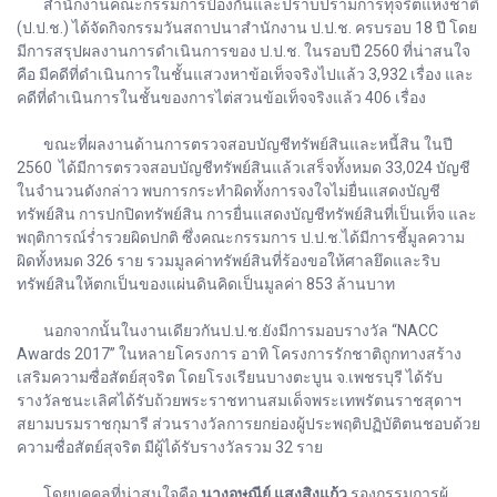
สำนักงานคณะกรรมการป้องกันและปราบปรามการทุจริตแห่งชาติ
(ป.ป.ช.) ได้จัดกิจกรรมวันสถาปนาสำนักงาน ป.ป.ช. ครบรอบ 18 ปี โดย
มีการสรุปผลงานการดำเนินการของ ป.ป.ช. ในรอบปี 2560 ที่น่าสนใจ
คือ มีคดีที่ดำเนินการในชั้นแสวงหาข้อเท็จจริงไปแล้ว 3,932 เรื่อง และ
คดีที่ดำเนินการในชั้นของการไต่สวนข้อเท็จจริงแล้ว 406 เรื่อง
ขณะที่ผลงานด้านการตรวจสอบบัญชีทรัพย์สินและหนี้สิน ในปี
2560 ได้มีการตรวจสอบบัญชีทรัพย์สินแล้วเสร็จทั้งหมด 33,024 บัญชี
ในจำนวนดังกล่าว พบการกระทำผิดทั้งการจงใจไม่ยื่นแสดงบัญชี
ทรัพย์สิน การปกปิดทรัพย์สิน การยื่นแสดงบัญชีทรัพย์สินที่เป็นเท็จ และ
พฤติการณ์ร่ำรวยผิดปกติ ซึ่งคณะกรรมการ ป.ป.ช.ได้มีการชี้มูลความ
ผิดทั้งหมด 326 ราย รวมมูลค่าทรัพย์สินที่ร้องขอให้ศาลยึดและริบ
ทรัพย์สินให้ตกเป็นของแผ่นดินคิดเป็นมูลค่า 853 ล้านบาท
นอกจากนั้นในงานเดียวกันป.ป.ช.ยังมีการมอบรางวัล “NACC
Awards 2017” ในหลายโครงการ อาทิ โครงการรักชาติถูกทางสร้าง
เสริมความซื่อสัตย์สุจริต โดยโรงเรียนบางตะบูน จ.เพชรบุรี ได้รับ
รางวัลชนะเลิศได้รับถ้วยพระราชทานสมเด็จพระเทพรัตนราชสุดาฯ
สยามบรมราชกุมารี ส่วนรางวัลการยกย่องผู้ประพฤติปฏิบัติตนชอบด้วย
ความซื่อสัตย์สุจริต มีผู้ได้รับรางวัลรวม 32 ราย
โดยบุคคลที่น่าสนใจคือ
นางอุษณีย์ แสงสิงแก้ว
รองกรรมการผู้