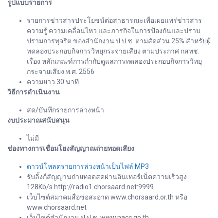
รูปแบบรายการ
รายการข่าวสารประโยชน์ต่อสาธารณะเพื่อเผยแพร่ข่าวสาร
ความรู้ ความเคลื่อนไหว และภารกิจในการป้องกันและปราบ
ปรามการทุจริต ของสำนักงาน ป.ป.ช. ตามสัดส่วน 25% สำหรับผู้
ทดลองประกอบกิจการวิทยุกระจายเสียง ตามประกาศ กสทช.
เรื่อง หลักเกณฑ์การกำกับดูแลการทดลองประกอบกิจการวิทยุ
กระจายเสียง พ.ศ. 2556
ความยาว 30 นาที
วิธีการดำเนินงาน
สด/บันทึกรายการล่วงหน้า
งบประมาณสนับสนุน
ไม่มี
ช่องทางการเชื่อมโยงสัญญาณถ่ายทอดเสียง
ดาวน์โหลดรายการล่วงหน้าเป็นไฟล์.MP3
รับลิ้งก์สัญญานถ่ายทอดสดผ่านอินเทอร์เน็ตความเร็วสูง
128Kb/s http://radio1.chorsaard.net:9999
เว็บไซต์สมาคมสื่อช่อสะอาด www.chorsaard.or.th หรือ
www.chorsaard.net
เว็บไซต์สำนักงาน ป.ป.ช. www.nacc.go.th