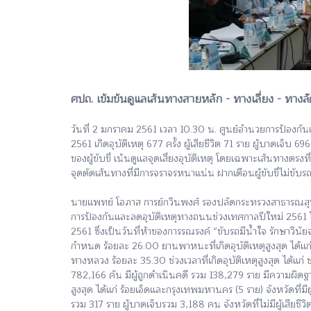
ศปถ. เข้มข้นดูแลเส้นทางสายหลัก - ทางเลี่ยง - ทางล
วันที่ 2 มกราคม 2561 เวลา 10.30 น. ศูนย์อำนวยการป้องกั
2561 เกิดอุบัติเหตุ 677 ครั้ง ผู้เสียชีวิต 71 ราย ผู้บาดเ
ของผู้ขับขี่ เน้นดูแลจุดเสี่ยงอุบัติเหตุ โดยเฉพาะเส้นทางต
จุดตัดเส้นทางที่มีการจราจรหนาแน่น ฝากเตือนผู้ขับขี่ไม่ขับร
นายแพทย์ โอภาส การย์กวินพงศ์ รองปลัดกระทรวงสาธารณสุข
การป้องกันและลดอุบัติเหตุทางถนนช่วงเทศกาลปีใหม่ 2561 
2561 ซึ่งเป็นวันที่ห้าของการรณรงค์ “ขับรถมีน้ำใจ รักษาวินัยจรา
กำหนด ร้อยละ 26.00 ยานพาหนะที่เกิดอุบัติเหตุสูงสุด ได้
ทางหลวง ร้อยละ 35.30 ช่วงเวลาที่เกิดอุบัติเหตุสูงสุด ได้แก
782,166 คัน มีผู้ถูกดำเนินคดี รวม 138,279 ราย มีความผิดฐานไม
สูงสุด ได้แก่ ร้อยเอ็ดและกรุงเทพมหานคร (5 ราย) จังหวัดที่มีผ
รวม 317 ราย ผู้บาดเจ็บรวม 3,188 คน จังหวัดที่ไม่มีผู้เสียช