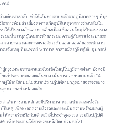
18 คน)
างเดินทางกลับ ทำให้เส้นทางสายหลักจากภูมิภาคต่างๆ ที่มุ่ง
อาการอ่อนล้า เสี่ยงต่อการเกิดอุบัติเหตุจากการง่วงหลับใน
นใช้เป็นทางลัดและทางเลี่ยงเมือง ซึ่งส่วนใหญ่เป็นถนนทาง
ระบะที่บรรทุกผู้โดยสารท้ายกระบะ ควบคู่กับการเร่งระบายรถ
โดยสารสาธารณะและการตรวจวัดระดับแอลกอฮอล์ของพนักงาน
ารแจ้งเหตุ ทีมแพทย์ พยาบาล อาสาสมัครกู้ชีพกู้ภัย อุปกรณ์
้าสู่กรุงเทพมหานครและจังหวัดใหญ่ในภูมิภาคต่างๆ ยังคงมี
ภัยแก่ประชาชนตลอดเส้นทาง เน้นการกวดขันตามหลัก “4
้ ฝากผู้ใช้รถใช้ถนนไม่ขับรถเร็ว ปฏิบัติตามกฎหมายจราจรอย่าง
งถึงจุดหมายอย่างปลอดภัย
คาดว่าเส้นทางสายหลักจะมีปริมาณรถหนาแน่นตลอดทั้งวัน
บัติเหตุ เพื่อชะลอความเร็วรถและประเมินความพร้อมของผู้
ชนให้ความร่วมมือกับเจ้าหน้าที่ประจำจุดตรวจ รวมถึงปฏิบัติ
69 เพื่อประสานให้การช่วยเหลือโดยด่วนต่อไป