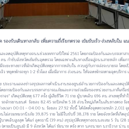
ัด รองรับเดินทางกลับ เพิ่มความถี่เรียกตรวจ เข้มขับเร็ว-ง่วงหลับใ
นและลดอุบัติเหตุทางถนนช่วงเทศกาลปีใหม่ 2561 โดยกรมป้องกันและบรรเทาสาธ
จ็บ 696 คน กำชับจังหวัดเข้มข้นจุดตรวจ โดยเฉพาะเส้นทางเชื่อมสู่ถนนสายหลัก เพ
รงที่มีระยะทางยาวที่มักเกิดอุบัติเหตุจากการหลับใน ควบคู่กับการเร่งระบายรถ 
ถเร็ว หยุดพักรถทุก 1-2 ชั่วโมง เมื่อมีอาการ ง่วงนอน ให้จอดพักรถตามจุดบริการ
 ประธานแถลงข่าวสรุปผลการดำเนินงานของศูนย์อำนวยการป้องกันและลดอุบัติเ
โดยกรมป้องกันและบรรเทาสาธารณภัยและความร่วมมือของหน่วยงานภาคีเครือข่า
จร” เกิดอุบัติเหตุ 677 ครั้ง ผู้เสียชีวิต 71 ราย ผู้บาดเจ็บ 696 คน สาเหตุที่ทำให
แก่ รถจักรยานยนต์ ร้อยละ 82.45 รถปิคอัพ 5.18 ส่วนใหญ่เกิดในเส้นทางตรง 
่ ช่วงเวลา 00.01 – 04.00 น. ร้อยละ 27.92 ทั้งนี้ ได้จัดตั้งจุดตรวจหลัก 2,01
่สวมหมวกนิรภัย 39,875 ราย ไม่มีใบขับขี่ 38,178 ราย โดยจังหวัดที่เกิดอุบัติเหตุส
ู้บาดเจ็บสูงสุด ได้แก่ อุดรธานี (39 คน) สรุปอุบัติเหตุทางถนนสะสม 5 วัน (28 ธ.ค
ีวิต (ตายเป็นศูนย์) มี 9 จังหวัด ได้แก่ ชัยนาท ตรัง ตาก นครนายก นราธิวาส น่า