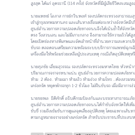
สูงสุด ได้แก่ อุดรธานี (114 ครั้ง) จังหวัดที่มีผู้เสียชีวิตสะสม
นายแพทย์ โอภาส การย์กวินพงศ์ รองปลัดกระทรวงสาธารณสุข กล
เข้าสู่กรุงเทพมหานคร และเส้นทางเชื่อมต่อระหว่างจังหวัดมีป
ศูนย์อำนวยการความปลอดภัยทางถนนจึงได้เน้นย้ำให้จังหวัดเ
ตรง วิ่งสวนเลน และไม่มีเกาะกลาง จึงสามารถใช้ความเร็วได้
โดยเปิดช่องทางพิเศษและจัดเจ้าหน้าที่อำนวยความสะดวกบ
ขับรถ ตลอดจนเตรียมความพร้อมระบบบริการการแพทย์ฉุกเฉินให้เ
เครื่องมือให้พร้อมช่วยเหลือผู้ประสบเหตุ กรณีเกิดอุบัติเหต
นายศุภชัย เอี่ยมสุวรรณ รองปลัดกระทรวงมหาดไทย หัวหน้ากล
ปริมาณการจราจรหนาแน่น ศูนย์อำนวยการความปลอดภัยทางถ
ห้าม 2 ต้อง.. ห้ามเมา ห้ามเร็ว ห้ามง่วง ห้ามโทร ...ต้องสวมห
เคร่งครัด หยุดพักรถทุก 1-2 ชั่วโมง ไม่ฝืนขับรถ เมื่อมีอาก
นายชยพล ธิติศักดิ์ อธิบดีกรมป้องกันและบรรเทาสาธารณภัย
ศูนย์อำนวยการความปลอดภัยทางถนนได้กำชับจังหวัดให้เพิ่มค
ขับขี่ รวมถึงเข้มข้นการดูแลจุดเสี่ยงอุบัติเหตุ โดยเฉพาะเส้
ตามกฎหมายจราจรอย่างเคร่งครัด สำหรับประชาชนที่ประสบหรือ