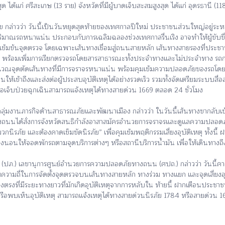
สูงสุด ได้แก่ ศรีสะเกษ (13 ราย) จังหวัดที่มีผู้บาดเจ็บสะสมสูงสุด ได้แก่ อุดรธานี (1
่าวว่า วันนี้เป็นวันหยุดสุดท้ายของเทศกาลปีใหม่ ประชาชนส่วนใหญ่อยู่ระหว่
ริมาณรถหนาแน่น ประกอบกับการเฉลิมฉลองช่วงเทศกาลรื่นเริง อาจทำให้ผู้ขับขี่มี
ข้มข้นจุดตรวจ โดยเฉพาะเส้นทางเชื่อมสู่ถนนสายหลัก เส้นทางสายรองที่ประชาช
สูง พร้อมเพิ่มการเรียกตรวจรถโดยสารสาธารณะทั้งประจำทางและไม่ประจำทาง รถก
ริเวณจุดตัดเส้นทางที่มีการจราจรหนาแน่น พร้อมคุมเข้มความปลอดภัยของรถ
ข้าถึงและส่งต่อผู้ประสบอุบัติเหตุได้อย่างรวดเร็ว รวมทั้งจัดเตรียมระบบสื่อส
ุหรือเจ็บป่วยฉุกเฉินสามารถแจ้งเหตุได้ทางสายด่วน 1669 ตลอด 24 ชั่วโมง
ุ่มงานภารกิจด้านสาธารณภัยและพัฒนาเมือง กล่าวว่า ในวันนี้เส้นทางขากลับเข
นนได้สั่งการจังหวัดสนธิกำลังอาสาสมัครอำนวยการจราจรและดูแลความปลอด
มวกนิรภัย และต้องคาดเข็มขัดนิรภัย” เพื่อคุมเข้มพฤติกรรมเสี่ยงอุบัติเหตุ ทั้งนี
ารง่วงนอนให้จอดพักรถตามจุดบริการต่างๆ หรือสถานีบริการน้ำมัน เพื่อให้เดินทา
 (ปภ.) เลขานุการศูนย์อำนวยการความปลอดภัยทางถนน (ศปถ.) กล่าวว่า วันนี้
วามถี่ในการจัดตั้งจุดตรวจบนเส้นทางสายหลัก ทางร่วม ทางแยก และจุดเสี่ยงอุ
นทางตรงที่มีระยะทางยาวที่มักเกิดอุบัติเหตุจากการหลับใน ท้ายนี้ ฝากเตือนประชา
พบเห็นอุบัติเหตุ สามารถแจ้งเหตุได้ทางสายด่วนนิรภัย 1784 หรือสายด่วน 16