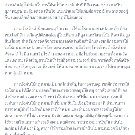
ความสำคัญไม่น้อยในการใช้รถใช้ถนน นักขับขี่ที่ดีควรแสดงความเป็น
สุภาพบุรุษ อะลุ้มอล่วย เห็นใจ แนะนำและให้อภัยต่อความผิดพลาดของผู้
อื่น และหลีกเลี่ยงการแสดงมารยาทที่ไม่สมควร
การสร้างจิตสำนึกและพฤติกรรมการใช้รถใช้ถนนอย่างปลอดภัย ก็ยัง
พบว่าสถิติการเกิดอุบัติเหตุยังอยู่ในปริมาณที่สูง และมีแนวโน้มที่จะเพิ่มสูง
ขึ้นเรื่อยๆ สำหรับการจัดกิจกรรมรณรงค์สร้างจิตสำนึกและพฤติกรรมการใช้
รถใช้ถนนอย่างปลอดภัย โดยจะรณรงค์ผ่านสื่อวิทยุ โทรทัศน์ สื่งสิ่งพิมพ์
คัทเอาต์ ไวนิล และเว็บไซต์ การขอความร่วมมือไปยังหน่วยงานทั้งภาครัฐ
และเอกชน เพื่อเชิญชวนให้เข้าร่วมกิจกรรมรณรงค์ ด้วยการจัดตั้งภาคีเครือ
ข่ายลดอุบัติเหตุจราจร ซึ่งจะทำให้สามารถขยายผลการรณรงค์ให้ครอบคลุม
ทุกกลุ่มเป้าหมาย
การบังคับใช้กฎหมายเป็นกลไกสำคัญในการควบคุมพฤติกรรมการใช้
รถใช้ถนนให้มีความปลอดภัยและการช่วยลดอุบัติเหตุ จากตัวเลขสถิติของ
สำนักงานตำรวจแห่งชาติ พบว่าในช่วงหลายปีที่ผ่านมา ประเทศไทยมี
ระดับการบังคับใช้กฎหมายที่เพิ่มมากขึ้นในเชิงปริมาณ อาทิ จำนวนการ
ตรวจจับผู้ขับขี่รถเร็วเกินอัตราที่กำหนด และจำนวนการตรวจจับผู้ใช้รถ
จักรยานยนต์ที่ไม่สวมหมวกนิรภัย แต่จากข้อมูลสถิติอุบัติเหตุเนื่องจากการ
ใช้ความเร็วและการสำรวจติดตามพฤติกรรมการสวมหมวกนิรภัย กลับไม่
สะท้อนให้เห็นว่าปัญหาการใช้ความเร็วและการฝ่าฝืนไม่สวมหมวกนิรภัยจะ
มีแนวโน้มที่ลดลง