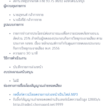
สถานีวิทยุปากเกร็ด FM 93.75 MHz จังหวัดนนทบุรี
ผู้ควบคุมรายการ
นายสุทนต์ กล้าการขาย
นางอิสรีย์ กล้าการขาย
รูปแบบรายการ
รายการข่าวสารประโยชน์ต่อสาธารณะเพื่อความปลอดภัยทางถนน
สัดส่วน 25% สำหรับผู้ทดลองประกอบกิจการวิทยุกระจายเสียง ตาม
ประกาศ กสทช. เรื่อง หลักเกณฑ์การกำกับดูแลการทดลองประกอบ
กิจการวิทยุกระจายเสียง พ.ศ. 2556
ความยาว 30 นาที
วิธีการดำเนินงาน
บันทึกรายการล่วงหน้า
งบประมาณสนับสนุน
ไม่มี
ช่องทางการเชื่อมโยงสัญญาณถ่ายทอดเสียง
กดลิ้งก์ดาวน์โหลดรายการล่วงหน้าเป็นไฟล์.MP3
รับลิ้งก์สัญญานถ่ายทอดสดผ่านอินเทอร์เน็ตความเร็วสูง 128Kb/s
http://radio1.chorsaard.net:9999