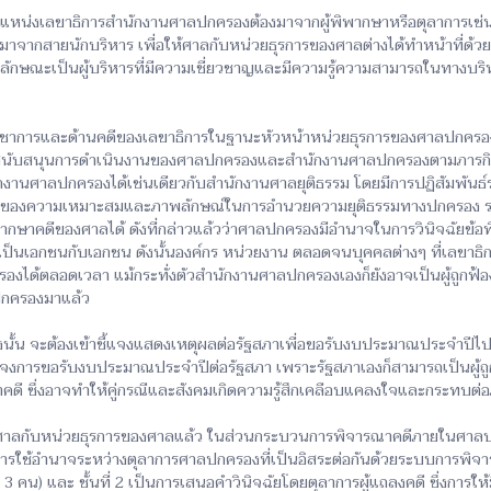
หน่งเลขาธิการสำนักงานศาลปกครองต้องมาจากผู้พิพากษาหรือตุลาการเช่นเด
าจากสายนักบริหาร เพื่อให้ศาลกับหน่วยธุรการของศาลต่างได้ทำหน้าที่ด้ว
ณลักษณะเป็นผู้บริหารที่มีความเชี่ยวชาญและมีความรู้ความสามารถในทางบ
ิชาการและด้านคดีของเลขาธิการในฐานะหัวหน้าหน่วยธุรการของศาลปกครองนั
อสนับสนุนการดำเนินงานของศาลปกครองและสำนักงานศาลปกครองตามภารกิจท
งานศาลปกครองได้เช่นเดียวกับสำนักงานศาลยุติธรรม โดยมีการปฏิสัมพันธ์ร
องของความเหมาะสมและภาพลักษณ์ในการอำนวยความยุติธรรมทางปกครอง รวมท
คดีของศาลได้ ดังที่กล่าวแล้วว่าศาลปกครองมีอำนาจในการวินิจฉัยข้อพิพา
ีจะเป็นเอกชนกับเอกชน ดังนั้นองค์กร หน่วยงาน ตลอดจนบุคคลต่างๆ ที่เลขา
รองได้ตลอดเวลา แม้กระทั่งตัวสำนักงานศาลปกครองเองก็ยังอาจเป็นผู้ถูกฟ้อง
ลปกครองมาแล้ว
นั้น จะต้องเข้าชี้แจงแสดงเหตุผลต่อรัฐสภาเพื่อขอรับงบประมาณประจำป
แจงการขอรับงบประมาณประจำปีต่อรัฐสภา เพราะรัฐสภาเองก็สามารถเป็นผู้ถูก
ี ซึ่งอาจทำให้คู่กรณีและสังคมเกิดความรู้สึกเคลือบแคลงใจและกระทบต่
าลกับหน่วยธุรการของศาลแล้ว ในส่วนกระบวนการพิจารณาคดีภายในศาลปกครอ
ช้อำนาจระหว่างตุลาการศาลปกครองที่เป็นอิสระต่อกันด้วยระบบการพิจารณาค
3 คน) และ ชั้นที่ 2 เป็นการเสนอคำวินิจฉัยโดยตุลาการผู้แถลงคดี ซึ่งการ