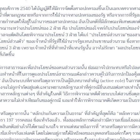
ธศักราช 2540 ได้บัญญัติให้มีการจัดตั้งศาลปกครองขึ้นเป็นเอกเทศจากศาล
หน้าที่ตามกฎหมายหรือจากการใช้อำนาจทางปกครองของรัฐ หรือจากการที่รัฐละ
ยกำหนดให้อยู่ในอำนาจของศาลปกครอง อันเป็นคดีที่มีลักษณะพิเศษแตกต่างจา
ารณาระหว่างประโยชน์ของ 2 ฝ่าย คือ ประโยชน์ของโจทก์กับประโยชน์ของจำเ
น ศาลจะตัดสินโดยพิจารณาประโยชน์ 3 ฝ่าย ได้แก่ “ประโยชน์ส่วนรวม”ของสาธาร
ะโยชน์ส่วนตัว” ของเจ้าหน้าที่รัฐที่ใช้อำนาจรัฐแทนประชาชนส่วนรวม ซึ่ง
ยชน์ 3 ฝ่าย เพราะเจ้าหน้าที่ที่ทำหน้าที่แทนรัฐนั้น อาจไม่รักษา “ผลประโย
เกิดขึ้น
การสาธารณะเพื่อประโยชน์ของคนส่วนรวมนั้น ย่อมอาจไปกระทบหรือไปละเ
ื่อทำหน้าที่ในการดูแลประโยชน์สาธารณะดังกล่าวควบคู่ไปกับการปกป้องคุ้
 อันเป็นระบบที่ศาลหรือตุลาการเป็นผู้มีบทบาทสำคัญ (active role) ในกา
ะไม่ถูกจำกัดอยู่แต่เฉพาะพยานหลักฐานเท่าที่คู่กรณียื่นเสนอต่อศาลเท่านั
เอกสารหลักฐานต่างๆ ที่สำคัญในคดี วิธีการพิจารณาคดีด้วยระบบไต่สวนซึ่งตุ
หาความไม่เท่าเทียมกันของคู่กรณี และทำให้การพิจารณาคดีเกิดความเป็นธรรมต
อตุลาการนั้น “หลักประกันความเป็นธรรม” ที่สำคัญที่สุดก็คือ “หลักความเ
า 197 วรรคสอง ซึ่งแท้จริงแล้ว.. ทั้งสองหลักการดังกล่าวมีความเชื่อมโย
ดสินคดีอย่างไรก็ได้ตามอำเภอใจ หากแต่หมายถึงการที่ “ศาลหรือตุลาการมีความ
ข้อเท็จจริงแห่งคดี โดยไม่ตกอยู่ภายใต้อิทธิพลของบุคคลหรือองค์กรใดๆ รว
อหาการพิจารณาพิพากษาคดีของศาล หรือกระทบในทางส่วนตัวของผู้พิพากษาหรือตุ