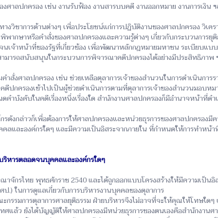
ของศาลปกครอง เช่น งานรับฟ้อง งานสารบบคดี งานออกหมาย งานการเงิน ฯ
ลทางวิชาการด้านต่างๆ เพื่อประโยชน์แก่การปฏิบัติงานของศาลปกครอง วิเค
พร่คำพิพากษาหรือคำสั่งของศาลปกครองและความรู้ต่างๆ เกี่ยวกับกระบวนกา
้าหน้าที่ของรัฐที่เกี่ยวข้อง เพื่อพัฒนาหลักกฎหมายมหาชน ระเบียบแบ
สามารถสนับสนุนในกระบวนการพิจารณาคดีปกครองได้อย่างมีประสิทธิภาพ 
ามคำสั่งศาลปกครอง เช่น ช่วยเหลือตุลาการเจ้าของสำนวนในการดำเนินการรว
านคดีปกครองเข้าไปเป็นผู้ช่วยดำเนินการตามที่ตุลาการเจ้าของสำนวนมอบ
ำบังคับในคดีเรื่องหนึ่งเรื่องใด สำนักงานศาลปกครองก็มีอำนาจหน้าที่ด
รดังกล่าวก็เพื่อต้องการให้ศาลปกครองและหน่วยธุรการของศาลปกครองมีความ
บุคคลและองค์กรใดๆ และมีความเป็นอิสระจากภายใน ที่กำหนดให้การทำหน้
ยบริหารตลอดจนบุคคลและองค์กรใดๆ
าจักรไทย พุทธศักราช 2540 และได้ถูกออกแบบโครงสร้างให้มีความเป็นอิส
ป.) ในการดูแลเกี่ยวกับการบริหารงานบุคคลของตุลาการ
กรรมการตุลาการศาลยุติธรรม ฝ่ายบริหารจึงไม่อาจที่จะให้คุณให้โทษใดๆ 
เทศแล้ว ยังได้บัญญัติให้ศาลปกครองมีหน่วยธุรการของตนเองคือสำนักงานศาลป