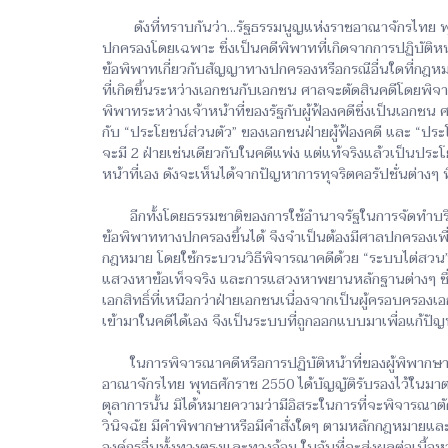
ดังที่ทราบกันว่า...รัฐธรรมนูญแห่งราชอาณาจักรไทย พุท
ปกครองโดยเฉพาะ ซึ่งเป็นคดีพิพาทที่เกิดจากการปฏิบัติ
ข้อพิพาทเกี่ยวกับสัญญาทางปกครองหรือกรณีอื่นใดที่กฎหมา
ที่เกิดขึ้นระหว่างเอกชนกับเอกชน ศาลจะตัดสินคดีโดยพิจ
พิพาทระหว่างเจ้าหน้าที่ของรัฐกับผู้ฟ้องคดีซึ่งเป็นเอกช
กับ “ประโยชน์ส่วนตัว” ของเอกชนฝ่ายผู้ฟ้องคดี และ “ปร
จะมี 2 ฝ่ายเช่นเดียวกับในคดีแพ่ง แต่แท้จริงแล้วเป็นประโ
หน้าที่เอง ดังจะเห็นได้จากปัญหาการทุจริตคอรัปชั่นต่างๆ ที่
อีกทั้งโดยธรรมชาติของการใช้อำนาจรัฐในการจัดทำบริ
ข้อพิพาททางปกครองขึ้นได้ จึงจำเป็นต้องมีศาลปกครองเพ
กฎหมาย โดยใช้กระบวนวิธีพิจารณาคดีด้วย “ระบบไต่สวน”
แสวงหาข้อเท็จจริง และการแสวงหาพยานหลักฐานต่างๆ ซึ่งจ
เอกสิทธิ์ที่เหนือกว่าฝ่ายเอกชนเนื่องจากเป็นผู้ครอบครอง
เข้ามาในคดีได้เอง จึงเป็นระบบที่ถูกออกแบบมาเพื่อแก้ปัญ
ในการพิจารณาคดีหรือการปฏิบัติหน้าที่ของผู้พิพากษาหรื
อาณาจักรไทย พุทธศักราช 2550 ได้บัญญัติรับรองไว้ในมาตร
ตุลาการนั้น มิได้หมายความว่ามีอิสระในการที่จะพิจารณาตั
วินิจฉัย มีคำพิพากษาหรือมีคำสั่งใดๆ ตามหลักกฎหมายและ
องค์กรอื่นทั้งทางตรงและทางอ้อม ในอันที่จะส่งผลต่อเนื้