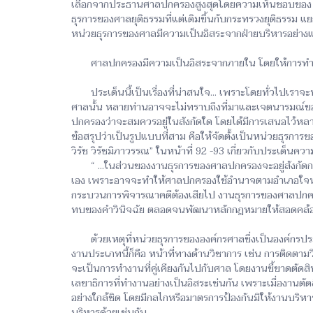
เลือกจากประธานศาลปกครองสูงสุดโดยความเห็นชอบของ ก.ศป
ธุรการของศาลยุติธรรมที่แต่เดิมขึ้นกับกระทรวงยุติธรรม แย
หน่วยธุรการของศาลมีความเป็นอิสระจากฝ่ายบริหารอย่างแ
ศาลปกครองมีความเป็นอิสระจากภายใน โดยให้การทำหน้า
ประเด็นนี้เป็นเรื่องที่น่าสนใจ... เพราะโดยทั่วไปเราจ
ศาลนั้น หลายท่านอาจจะไม่ทราบถึงที่มาและเจตนารมณ์ของ
ปกครองว่าจะสมควรอยู่ในสังกัดใด โดยได้มีการเสนอไว้หลาย
ข้อสรุปว่าเป็นรูปแบบที่สาม คือให้จัดตั้งเป็นหน่วยธุรกา
วิรัช วิรัชมิภาวรรณ” ในหน้าที่ 92 -93 เกี่ยวกับประเด
“ ...ในส่วนของงานธุรการของศาลปกครองจะอยู่สังกัดกระ
เอง เพราะอาจจะทำให้ศาลปกครองใช้อำนาจตามอำเภอใจหร
กระบวนการพิจารณาคดีต้องเสียไป งานธุรการของศาลปกคร
ทบของคำวินิจฉัย ตลอดจนพัฒนาหลักกฎหมายให้สอดคล้อ
ด้วยเหตุที่หน่วยธุรการขององค์กรศาลซึ่งเป็นองค์กรประ
งานประเภทนี้ก็คือ หน้าที่ทางด้านวิชาการ เช่น การติดตา
จะเป็นการทำงานที่คู่เคียงกันไปกับศาล โดยงานชี้ขาดตัด
เลขาธิการที่ทำงานอย่างเป็นอิสระเช่นกัน เพราะเมื่องานต
อย่างใกล้ชิด โดยมีกลไกหรือมาตรการป้องกันมิให้งานบริห
บริหารด้วยเช่นกัน