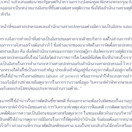
. แล้วเสนอต่อนายกรัฐมนตรีนำความกราบบังคมทูลเพื่อทรงพระกรุณาโปรดเกล
กออกมาเป็นหน่วยงานอิสระที่ขึ้นตรงต่อศาลยุติธรรม ซึ่งก็คือสำนักงานศาลยุติ
ท้จริง
ที่ของศาลปกครองและสำนักงานศาลปกครองต่างมีความเป็นอิสระ และถ่วงด
ะทราบถึงการทำหน้าที่อย่างเป็นอิสระของศาลจากฝ่ายบริหาร แต่ในส่วนการท
การวางโครงสร้างดังกล่าวไว้ ซึ่งช่วงแรกของแนวคิดในการจัดตั้งศาลปกครอ
ทางเลือก คือ สังกัดสำนักงานคณะกรรมการกฤษฎีกา สังกัดกระทรวงยุติธรรม หรื
รของศาลปกครองขึ้นใหม่ ไม่สังกัดส่วนราชการใด โดยมีข้อคิดเห็นที่น่าสนใจจ
็นความเป็นอิสระในการทำงานระหว่างศาลปกครองกับสำนักงานศาลปกครองไว้ คว
ทรวงใดไม่ใช่เป็นสาระสำคัญ ประเด็นสำคัญอยู่ที่งานธุรการต้องไม่อยู่ภ
ือใช้อำนาจในทางมิชอบ (abuse of power) หรืออาจจะทำให้ระบบคานอำน
องจึงมีส่วนช่วยเหลือตุลาการในการรวบรวมข้อมูล วิเคราะห์คำพิพากษาแล
งกับผลประโยชน์ของประชาชนส่วนรวมด้วย...”
เภทที่ใช้อำนาจในการตัดสินชี้ขาดคดี ซึ่งนอกจากจะต้องรับผิดชอบในงานธุ
มวิเคราะห์คำวินิจฉัยของศาล การวิเคราะห์เหตุแห่งการฟ้องคดี การติดตามปร
สินคดีต้องการความเป็นอิสระของศาลหรือตุลาการ ในขณะเดียวกันงานบริหารก
ัดสินคดีให้อำนาจตุลาการมีอิสระในการใช้ดุลพินิจวินิจฉัย จึงย่อมต้องการ
ารไปก้าวล่วงงานพิจารณาตัดสินคดีของศาล และในทางกลับกันก็มีกลไกหรือมา