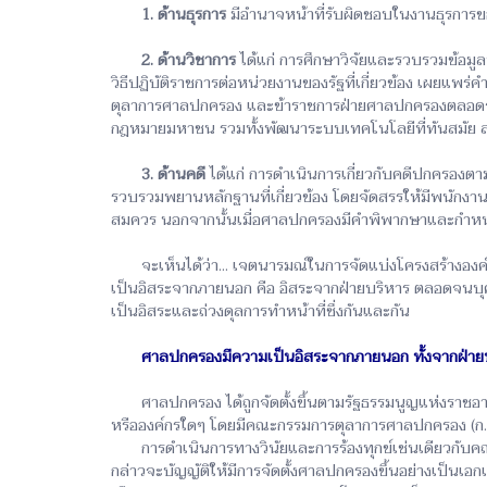
1. ด้านธุรการ
มีอำนาจหน้าที่รับผิดชอบในงานธุรการ
2. ด้านวิชาการ
ได้แก่ การศึกษาวิจัยและรวบรวมข้อมู
วิธีปฏิบัติราชการต่อหน่วยงานของรัฐที่เกี่ยวข้อง เผยแ
ตุลาการศาลปกครอง และข้าราชการฝ่ายศาลปกครองตลอดจนเจ
กฎหมายมหาชน รวมทั้งพัฒนาระบบเทคโนโลยีที่ทันสมัย 
3. ด้านคดี
ได้แก่ การดำเนินการเกี่ยวกับคดีปกครองต
รวบรวมพยานหลักฐานที่เกี่ยวข้อง โดยจัดสรรให้มีพนักง
สมควร นอกจากนั้นเมื่อศาลปกครองมีคำพิพากษาและกำหนดค
จะเห็นได้ว่า... เจตนารมณ์ในการจัดแบ่งโครงสร้างองค์ก
เป็นอิสระจากภายนอก คือ อิสระจากฝ่ายบริหาร ตลอดจน
เป็นอิสระและถ่วงดุลการทำหน้าที่ซึ่งกันและกัน
ศาลปกครองมีความเป็นอิสระจากภายนอก ทั้งจากฝ่า
ศาลปกครอง ได้ถูกจัดตั้งขึ้นตามรัฐธรรมนูญแห่งราชอาณ
หรือองค์กรใดๆ โดยมีคณะกรรมการตุลาการศาลปกครอง (ก.ศ
การดำเนินการทางวินัยและการร้องทุกข์เช่นเดียวกับคณะ
กล่าวจะบัญญัติให้มีการจัดตั้งศาลปกครองขึ้นอย่างเป็นเอก