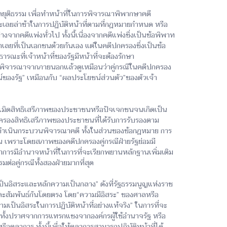
ยุติธรรม เพื่อทำหน้าที่ในการพิจารณาพิพากษาคดี
เลยล่าช้าในการปฏิบัติหน้าที่ตามที่กฎหมายกำหนด หรือ
กคดีแพ่งทั่วไป ทั้งนี้เนื่องจากคดีแพ่งซึ่งเป็นข้อพิพาท
ลยที่เป็นเอกชนด้วยกันเอง แต่ในคดีปกครองซึ่งเป็นข้อ
ณะที่เจ้าหน้าที่ของรัฐมีหน้าที่จะต้องรักษา
หากพิจารณาจากภายนอกแล้วดูเหมือนว่าคู่กรณีในคดีปกครอง
ชน์ของรัฐ” เหมือนกับ “ผลประโยชน์ส่วนตัว”ของตัวเจ้า
มิดสิทธิเสรีภาพของประชาชนหรือปัจเจกชนจนเกิดเป็น
มครองสิทธิเสรีภาพของประชาชนที่ได้รับการรับรองตาม
รดำเนินกระบวนพิจารณาคดี ทั้งในส่วนของข้อกฎหมาย การ
้น เพราะโดยสภาพของคดีปกครองคู่กรณีฝ่ายรัฐย่อมมี
ลาการมีอำนาจหน้าที่ในการที่จะเรียกพยานหลักฐานเพิ่มเติม
่อคู่กรณีทั้งสองฝ่ายมากที่สุด
ป็นอิสระและหลักความเป็นกลาง” ดังที่รัฐธรรมนูญแห่งราช
งและสัมพันธ์กันโดยตรง โดย“ความมีอิสระ” ของศาลหรือ
เป็นอิสระในการปฏิบัติหน้าที่อย่างแท้จริง” ในการที่จะ
มทั้งปราศจากการแทรกแซงจากองค์กรผู้ใช้อำนาจรัฐ หรือ
ลาการ ทั้งนี้เพื่อให้ตุลาการสามารถปฏิบัติหน้าที่ได้