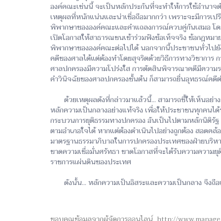
องค์คณะเช่นนี้ จะเป็นหลักประกันที่จะทำให้การใช้อำนาจต
เหตุผลที่หนักแน่นและน่าเชื่อถือมากกว่า เพราะจะมีการเ
พิพากษาขององค์คณะและคำแถลงการณ์ควบคู่กันเสมอ โดยใน
เปิดโอกาสให้สาธารณชนเข้าร่วมฟังข้อเท็จจริง ข้อกฎหมายแ
พิพากษาขององค์คณะต่อไปได้ นอกจากนี้ประชาชนทั่วไปย
คดีของศาลได้แต่ต้องทำโดยสุจริตด้วยวิธีการทางวิชาการ
ศาลปกครองมีความโปร่งใส การตัดสินพิจารณาคดีมีความรอ
คำวินิจฉัยของศาลปกครองชั้นต้น ก็สามารถยื่นอุทธรณ์คดีต่
ด้วยเหตุผลดังที่กล่าวมาแล้วนี้... สามารถชี้ให้เห็น
หลักความเป็นกลางอย่างแท้จริง เพื่อให้ประชาชนทุกคนได้ร
กระบวนการยุติธรรมทางปกครอง อันเป็นไปตามหลักนิติรัฐ (Le
ตามอำเภอใจได้ หากแต่ต้องดำเนินไปอย่างถูกต้อง สอดคล้อง
มาตรฐานธรรมาภิบาลในการปกครองประเทศของฝ่ายบริหาร ใ
ขาดความเชื่อมั่นศรัทธา ขาดโอกาสที่จะได้รับความความยุติธ
ราชการแผ่นดินของประเทศ
ดังนั้น... หลักความเป็นอิสระและความเป็นกลาง จึงถือ
ขอบคุณข้อมูลจากผู้จัดการออนไลน์ http://www.manage