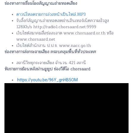
ช่องทางการเชื่อมโยงสัญญาณถ่ายทอดเสียง
ดาวน์โหลดรายการล่วงหน้าเป็นไฟล์.MP3
รับลิ้งก์สัญญานถ่ายทอดสดผ่านอินเทอร์เน็ตความเร็วสูง
128Kb/s http://radio1.chorsaard.net:9999
เว็บไซต์สมาคมสื่อช่อสะอาด www.chorsaard.or.th หรือ
www.chorsaard.net
เว็บไซต์สำนักงาน ป.ป.ช. www.nacc.go.th
ช่องทางการส่งกระจายเสียง ครอบคลุมพื้นที่ทั่วประเทศ
สถานีวิทยุกระจายเสียง จำนวน 421 สถานี
ฟังรายการย้อนหลังผ่านยูทูป ช่องวีดีโอ chorsaard
https://youtu.be/96Y_gnHB5OM