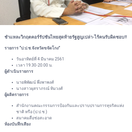
ชำแหละวิกฤตคอร์รัปชันไทยสุดท้ายรัฐสูญเปล่า-ไร้คนรับผิดชอบ!!
รายการ “ป.ป.ช.จังหวัดขจัดโกง”
วันอาทิตย์ที่ 4 มีนาคม 2561
เวลา 19.30-20.00 น.
ผู้ดำเนินรายการ
นายพิพัฒน์ พึ่งพาพงศ์
นางสาวผุสราภรณ์ ทิมวงศ์
ผู้ผลิตรายการ
สำนักงานคณะกรรมการป้องกันและปราบปรามการทุจริตแห่ง
ชาติ หรือ (ป.ป.ช.)
สมาคมสื่อช่อสะอาด
ห้องบันทึกเสียง