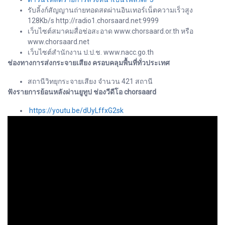
รับลิ้งก์สัญญานถ่ายทอดสดผ่านอินเทอร์เน็ตความเร็วสูง
128Kb/s http://radio1.chorsaard.net:9999
เว็บไซต์สมาคมสื่อช่อสะอาด www.chorsaard.or.th หรือ
www.chorsaard.net
เว็บไซต์สำนักงาน ป.ป.ช. www.nacc.go.th
ช่องทางการส่งกระจายเสียง ครอบคลุมพื้นที่ทั่วประเทศ
สถานีวิทยุกระจายเสียง จำนวน 421 สถานี
ฟังรายการย้อนหลังผ่านยูทูป ช่องวีดีโอ chorsaard
https://youtu.be/dUyLffxG2sk