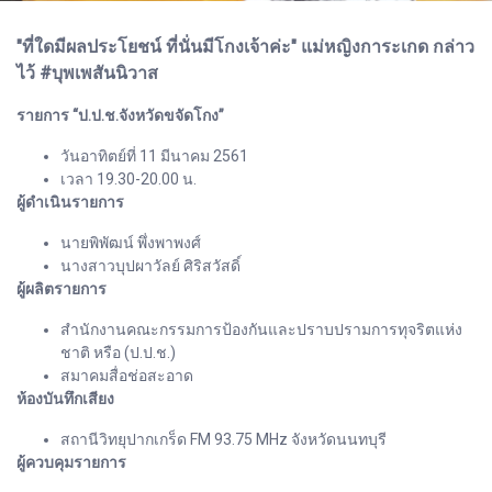
"ที่ใดมีผลประโยชน์ ที่นั่นมีโกงเจ้าค่ะ" แม่หญิงการะเกด กล่าว
ไว้ #บุพเพสันนิวาส
รายการ “ป.ป.ช.จังหวัดขจัดโกง”
วันอาทิตย์ที่ 11 มีนาคม 2561
เวลา 19.30-20.00 น.
ผู้ดำเนินรายการ
นายพิพัฒน์ พึ่งพาพงศ์
นางสาวบุปผาวัลย์ ศิริสวัสดิ์
ผู้ผลิตรายการ
สำนักงานคณะกรรมการป้องกันและปราบปรามการทุจริตแห่ง
ชาติ หรือ (ป.ป.ช.)
สมาคมสื่อช่อสะอาด
ห้องบันทึกเสียง
สถานีวิทยุปากเกร็ด FM 93.75 MHz จังหวัดนนทบุรี
ผู้ควบคุมรายการ