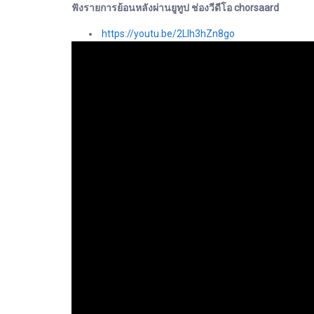
ฟังรายการย้อนหลังผ่านยูทูป ช่องวีดีโอ chorsaard
https://youtu.be/2LIh3hZn8go