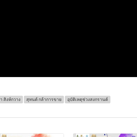
า สิงห์กวาง
สุทนต์ กล้าการขาย
อุบัติเหตุช่วงสงกรานต์