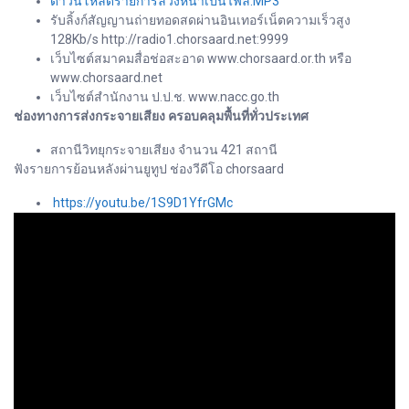
ดาวน์โหลดรายการล่วงหน้าเป็นไฟล์.MP3
รับลิ้งก์สัญญานถ่ายทอดสดผ่านอินเทอร์เน็ตความเร็วสูง
128Kb/s http://radio1.chorsaard.net:9999
เว็บไซต์สมาคมสื่อช่อสะอาด www.chorsaard.or.th หรือ
www.chorsaard.net
เว็บไซต์สำนักงาน ป.ป.ช. www.nacc.go.th
ช่องทางการส่งกระจายเสียง ครอบคลุมพื้นที่ทั่วประเทศ
สถานีวิทยุกระจายเสียง จำนวน 421 สถานี
ฟังรายการย้อนหลังผ่านยูทูป ช่องวีดีโอ chorsaard
https://youtu.be/1S9D1YfrGMc