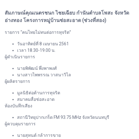
สัมภาษณ์คุณเนตรชนก ไชยเฉียบ กำนันตำบลโพสะ จังหวัด
อ่างทอง โครงการหมู่บ้านช่อสะอาด (ช่วงที่สอง)
รายการ “คนไทยไม่ทนต่อการทุจริต”
วันอาทิตย์ที่ 8 เมษายน 2561
เวลา 18.30-19.00 น.
ผู้ดำเนินรายการ
นายพิพัฒน์ พึ่งพาพงศ์
นางสาวไพพรรณ วาสนาวิไล
ผู้ผลิตรายการ
มูลนิธิต่อต้านการทุจริต
สมาคมสื่อช่อสะอาด
ห้องบันทึกเสียง
สถานีวิทยุปากเกร็ด FM 93.75 MHz จังหวัดนนทบุรี
ผู้ควบคุมรายการ
นายสุทนต์ กล้าการขาย