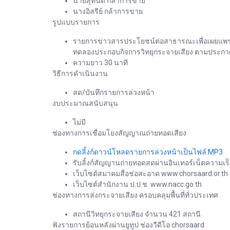
นายสุทนต์ กล้าการขาย
นางอิสรีย์ กล้าการขาย
รูปแบบรายการ
รายการข่าวสารประโยชน์ต่อสาธารณะเพื่อเผยแพร่ข
ทดลองประกอบกิจการวิทยุกระจายเสียง ตามประกาศ 
ความยาว 30 นาที
วิธีการดำเนินงาน
สด/บันทึกรายการล่วงหน้า
งบประมาณสนับสนุน
ไม่มี
ช่องทางการเชื่อมโยงสัญญาณถ่ายทอดเสียง
กดลิ้งก์ดาวน์โหลดรายการล่วงหน้าเป็นไฟล์.MP3
รับลิ้งก์สัญญานถ่ายทอดสดผ่านอินเทอร์เน็ตความเร็
เว็บไซต์สมาคมสื่อช่อสะอาด www.chorsaard.or.th
เว็บไซต์สำนักงาน ป.ป.ช. www.nacc.go.th
ช่องทางการส่งกระจายเสียง ครอบคลุมพื้นที่ทั่วประเทศ
สถานีวิทยุกระจายเสียง จำนวน 421 สถานี
ฟังรายการย้อนหลังผ่านยูทูป ช่องวีดีโอ chorsaard