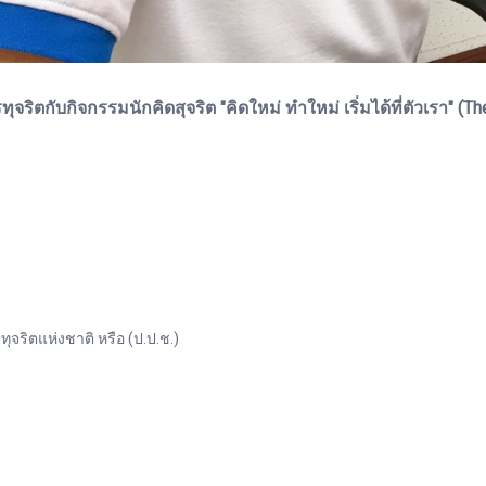
กับกิจกรรมนักคิดสุจริต "คิดใหม่ ทำใหม่ เริ่มได้ที่ตัวเรา" (The
ิตแห่งชาติ หรือ (ป.ป.ช.)