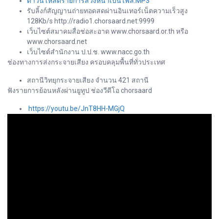
ดาวน์โหลดรายการล่วงหน้าเป็นไฟล์.MP3
รับลิ้งก์สัญญานถ่ายทอดสดผ่านอินเทอร์เน็ตความเร็วสูง
128Kb/s http://radio1.chorsaard.net:9999
เว็บไซต์สมาคมสื่อช่อสะอาด www.chorsaard.or.th หรือ
www.chorsaard.net
เว็บไซต์สำนักงาน ป.ป.ช. www.nacc.go.th
ช่องทางการส่งกระจายเสียง ครอบคลุมพื้นที่ทั่วประเทศ
สถานีวิทยุกระจายเสียง จำนวน 421 สถานี
ฟังรายการย้อนหลังผ่านยูทูป ช่องวีดีโอ chorsaard
https://youtu.be/JnT8HH-MGjQ