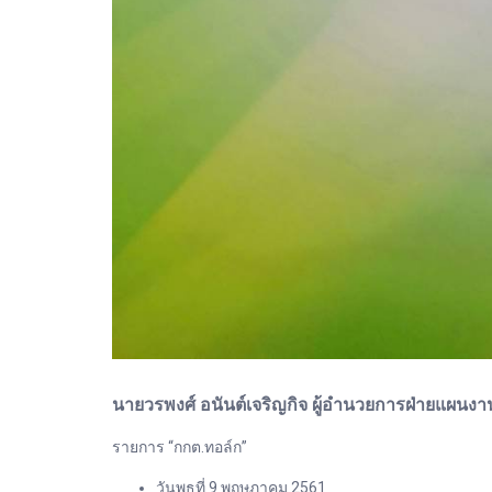
นายวรพงศ์ อนันต์เจริญกิจ ผู้อำนวยการฝ่ายแผนงานแ
รายการ “กกต.ทอล์ก”
วันพุธที่ 9 พฤษภาคม 2561