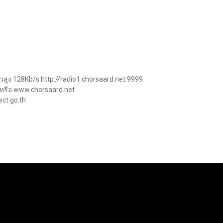
วสูง 128Kb/s http://radio1.chorsaard.net:9999
 หรือ www.chorsaard.net
ct.go.th