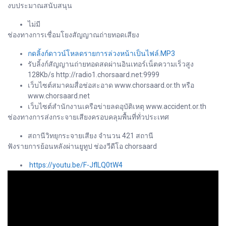
งบประมาณสนับสนุน
ไม่มี
ช่องทางการเชื่อมโยงสัญญาณถ่ายทอดเสียง
กดลิ้งก์ดาวน์โหลดรายการล่วงหน้าเป็นไฟล์.MP3
รับลิ้งก์สัญญานถ่ายทอดสดผ่านอินเทอร์เน็ตความเร็วสูง
128Kb/s http://radio1.chorsaard.net:9999
เว็บไซต์สมาคมสื่อช่อสะอาด www.chorsaard.or.th หรือ
www.chorsaard.net
เว็บไซต์สำนักงานเครือข่ายลดอุบัติเหตุ www.accident.or.th
ช่องทางการส่งกระจายเสียงครอบคลุมพื้นที่ทั่วประเทศ
สถานีวิทยุกระจายเสียง จำนวน 421 สถานี
ฟังรายการย้อนหลังผ่านยูทูป ช่องวีดีโอ chorsaard
https://youtu.be/F-JflLQ0tW4