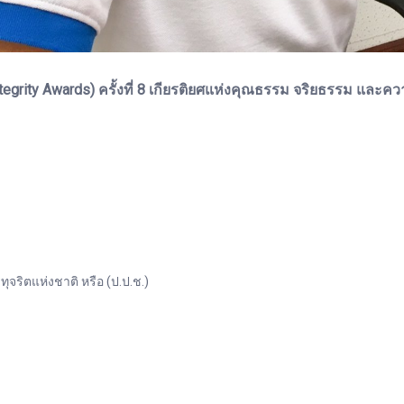
egrity Awards) ครั้งที่ 8 เกียรติยศแห่งคุณธรรม จริยธรรม และคว
ิตแห่งชาติ หรือ (ป.ป.ช.)