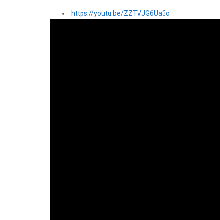
https://youtu.be/ZZTVJG6Ua3o