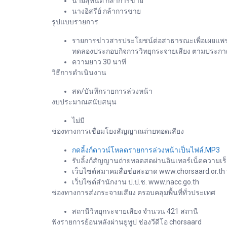
นายสุทนต์ กล้าการขาย
นางอิสรีย์ กล้าการขาย
รูปแบบรายการ
รายการข่าวสารประโยชน์ต่อสาธารณะเพื่อเผยแพร่ข
ทดลองประกอบกิจการวิทยุกระจายเสียง ตามประกาศ 
ความยาว 30 นาที
วิธีการดำเนินงาน
สด/บันทึกรายการล่วงหน้า
งบประมาณสนับสนุน
ไม่มี
ช่องทางการเชื่อมโยงสัญญาณถ่ายทอดเสียง
กดลิ้งก์ดาวน์โหลดรายการล่วงหน้าเป็นไฟล์.MP3
รับลิ้งก์สัญญานถ่ายทอดสดผ่านอินเทอร์เน็ตความเร็
เว็บไซต์สมาคมสื่อช่อสะอาด www.chorsaard.or.th
เว็บไซต์สำนักงาน ป.ป.ช. www.nacc.go.th
ช่องทางการส่งกระจายเสียง ครอบคลุมพื้นที่ทั่วประเทศ
สถานีวิทยุกระจายเสียง จำนวน 421 สถานี
ฟังรายการย้อนหลังผ่านยูทูป ช่องวีดีโอ chorsaard