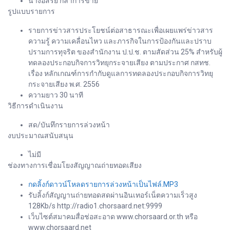
นางอิสรีย์ กล้าการขาย
รูปแบบรายการ
รายการข่าวสารประโยชน์ต่อสาธารณะเพื่อเผยแพร่ข่าวสาร
ความรู้ ความเคลื่อนไหว และภารกิจในการป้องกันและปราบ
ปรามการทุจริต ของสำนักงาน ป.ป.ช. ตามสัดส่วน 25% สำหรับผู้
ทดลองประกอบกิจการวิทยุกระจายเสียง ตามประกาศ กสทช.
เรื่อง หลักเกณฑ์การกำกับดูแลการทดลองประกอบกิจการวิทยุ
กระจายเสียง พ.ศ. 2556
ความยาว 30 นาที
วิธีการดำเนินงาน
สด/บันทึกรายการล่วงหน้า
งบประมาณสนับสนุน
ไม่มี
ช่องทางการเชื่อมโยงสัญญาณถ่ายทอดเสียง
กดลิ้งก์ดาวน์โหลดรายการล่วงหน้าเป็นไฟล์.MP3
รับลิ้งก์สัญญานถ่ายทอดสดผ่านอินเทอร์เน็ตความเร็วสูง
128Kb/s http://radio1.chorsaard.net:9999
เว็บไซต์สมาคมสื่อช่อสะอาด www.chorsaard.or.th หรือ
www.chorsaard.net