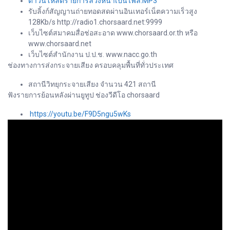
ดาวน์โหลดรายการล่วงหน้าเป็นไฟล์.MP3
รับลิ้งก์สัญญานถ่ายทอดสดผ่านอินเทอร์เน็ตความเร็วสูง
128Kb/s http://radio1.chorsaard.net:9999
เว็บไซต์สมาคมสื่อช่อสะอาด www.chorsaard.or.th หรือ
www.chorsaard.net
เว็บไซต์สำนักงาน ป.ป.ช. www.nacc.go.th
ช่องทางการส่งกระจายเสียง ครอบคลุมพื้นที่ทั่วประเทศ
สถานีวิทยุกระจายเสียง จำนวน 421 สถานี
ฟังรายการย้อนหลังผ่านยูทูป ช่องวีดีโอ chorsaard
https://youtu.be/F9D5ngu5wKs