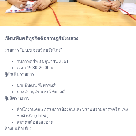
เปิดแฟ้มคดีทุจริตฉ้อราษฎร์บังหลวง
รายการ “ป.ป.ช.จังหวัดขจัดโกง”
วันอาทิตย์ที่ 3 มิถุนายน 2561
เวลา 19.30-20.00 น.
ผู้ดำเนินรายการ
นายพิพัฒน์ พึ่งพาพงศ์
นางสาวผุสราภรณ์ ทิมวงศ์
ผู้ผลิตรายการ
สำนักงานคณะกรรมการป้องกันและปราบปรามการทุจริตแห่ง
ชาติ หรือ (ป.ป.ช.)
สมาคมสื่อช่อสะอาด
ห้องบันทึกเสียง