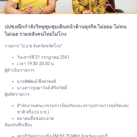
ปปช.ผนึกกำลังวิทยุชุมชุมเดินหน้าต้านทุจริต ไม่ยอม ไม่ทน
ไม่เฉย รวมพลังคนไทยไม่โกง
รายการ “ป.ป.ช.จังหวัดขจัดโกง”
วันเสาร์ที่ 21 กรกฎาคม 2561
เวลา 19.30-20.00 น.
ผู้ดำเนินรายการ
นายพิพัฒน์ พึ่งพาพงศ์
นางสาวบุปผาวัลย์ ศิริสวัสดิ์
ผู้ผลิตรายการ
สำนักงานคณะกรรมการป้องกันและปราบปรามการทุจริตแห่ง
ชาติ หรือ (ป.ป.ช.)
สมาคมสื่อช่อสะอาด
ห้องบันทึกเสียง
สถานีวิทยุปากเกร็ด FM 93.75 MHz จังหวัดนนทบุรี