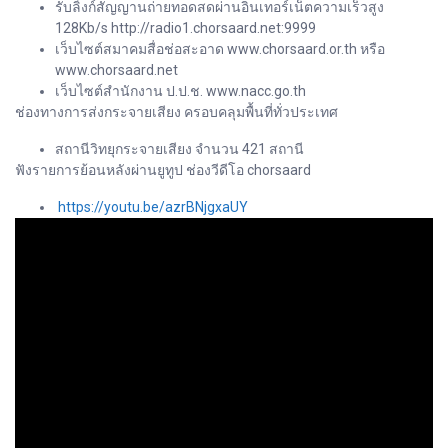
รับลิ้งก์สัญญานถ่ายทอดสดผ่านอินเทอร์เน็ตความเร็วสูง
128Kb/s http://radio1.chorsaard.net:9999
เว็บไซต์สมาคมสื่อช่อสะอาด www.chorsaard.or.th หรือ
www.chorsaard.net
เว็บไซต์สำนักงาน ป.ป.ช. www.nacc.go.th
ช่องทางการส่งกระจายเสียง ครอบคลุมพื้นที่ทั่วประเทศ
สถานีวิทยุกระจายเสียง จำนวน 421 สถานี
ฟังรายการย้อนหลังผ่านยูทูป ช่องวีดีโอ chorsaard
https://youtu.be/azrBNjgxaUY