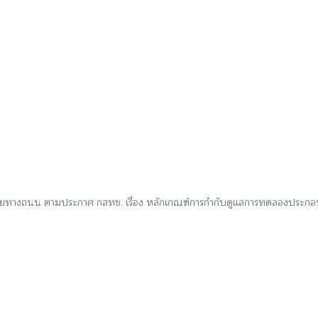
ัยทางถนน ตามประกาศ กสทช. เรื่อง หลักเกณฑ์การกำกับดูแลการทดลองประกอบก