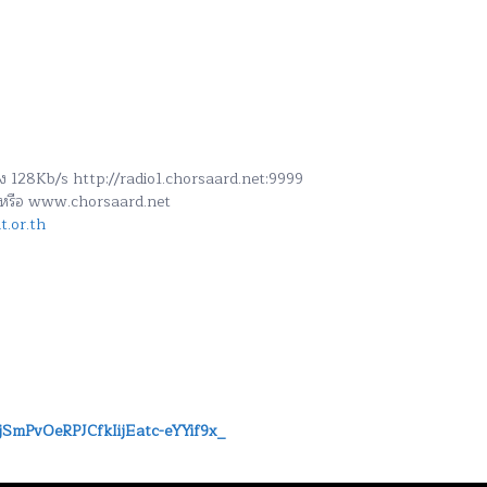
สูง 128Kb/s http://radio1.chorsaard.net:9999
h หรือ www.chorsaard.net
.or.th
GjSmPvOeRPJCfkIijEatc-eYYif9x_