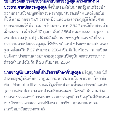
ชัย แสวงศักดิ์ รองประธานศาลปกครองสูงสุด ดำรงตำแหน่ง
ประธานศาลปกครองสูงสุด
ซึ่งขั้นตอนต่อไปนายกรัฐมนตรีจะนำ
ความกราบบังคมทูลเพื่อทรงพระกรุณาโปรดเกล้าฯ แต่งตั้งต่อไป
ทั้งนี้ ตามมาตรา 15/1 วรรคหนึ่ง แห่งพระราชบัญญัติจัดตั้งศาล
ปกครองและวิธีพิจารณาคดีปกครอง พ.ศ. 2542 กรณีดังกล่าว สืบ
เนื่องมาจาก เมื่อวันที่ 17 กุมภาพันธ์ 2564 คณะกรรมการตุลาการ
ศาลปกครอง (ก.ศป.) ได้มีมติคัดเลือกนายชาญชัย แสวงศักดิ์ รอง
ประธานศาลปกครองสูงสุด ให้ดำรงตำแหน่งประธานศาลปกครอง
สูงสุดตั้งแต่วันที่ 27 กันยายน 2564 เป็นต้นไป เนื่องจากนายปิยะ
ปะตังทา ประธานศาลปกครองสูงสุดคนปัจจุบันจะครบวาระการ
ดำรงตำแหน่งในวันที่ 26 กันยายน 2564
นายชาญชัย แสวงศักดิ์ สำเร็จการศึกษาขั้นสูงสุด
ปริญญาเอก นิติ
ศาสตรดุษฎีบัณฑิตทางกฎหมายมหาชนภายใน จากมหาวิทยาลัย
Aix - Marseille III สาธารณรัฐฝรั่งเศส ก่อนที่จะมาดำรงตำแหน่ง
ตุลาการศาลปกครอง เคยดำรงตำแหน่งเลขาธิการสำนักงานศาล
ปกครอง รองเลขาธิการคณะกรรมการกฤษฎีกา ปัจจุบันมีตำแหน่ง
ทางวิชาการ ศาสตราจารย์พิเศษ สาขาวิชากฎหมายมหาชน
มหาวิทยาลัยธรรมศาสตร์