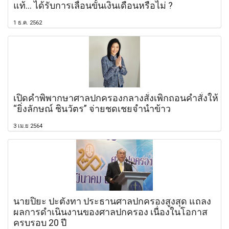
แท้... ได้รับการเลื่อนขั้นเงินเดือนหรือไม่ ?
1 ธ.ค. 2562
เปิดคำพิพากษาศาลปกครองกลางสั่งเพิกถอนคำสั่งให้
“ยิ่งลักษณ์ ชินวัตร” จ่ายชดเชยจำนำข้าว
3 เม.ย 2564
นายปิยะ ปะตังทา ประธานศาลปกครองสูงสุด แถลง
ผลการดำเนินงานของศาลปกครอง เนื่องในโอกาส
ครบรอบ 20 ปี