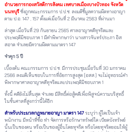
อํานวยการกองสวัสดิการสังคม เทศบาลเมืองบางบัวทอง จังหวัด
นนทบุรี
ซึ่งถูกคณะกรรมการ ป.ป.ช. ลงมติชี้มูลความผิดทางอาญา
ตาม ป.อ. 147 , 157 ตั้งแต่เมื่อวันที่ 2 มีนาคม 2563 ที่ผ่านมา
ล่าสุด เมื่อวันที่ 29 กันยายน 2565 ศาลอาญาคดีทุจริตและ
ประพฤติมิชอบภาค 1 มีคำพิพากษาว่า นางสาวจันทร์ประภา อิส
สอาด จำเลยมีความผิดตามมาตรา 147
จำคุก 5 ปี
เบื้องต้น คณะกรรมการ ป.ป.ช. มีการประชุมเมื่อวันที่ 30 มกราคม
2566 ลงมติเห็นชอบในการที่อัยการสูงสุด (อสส.) จะไม่อุทธรณ์คำ
พิพากษาศาลอาญาคดีทุจริตและประพฤติมิชอบภาค 1
ทั้งนี้ คดียังไม่สิ้นสุด จำเลย มีสิทธิ์ต่อสู้คดีเพื่อพิสูจน์ความบริสุทธิ์
ในชั้นศาลที่สูงกว่านี้ได้อีก
สำหรับประมวลกฎหมายอาญา มาตรา 147
ระบุว่า ผู้ใดเป็นเจ้า
พนักงาน มีหน้าที่ซื้อ ทำ จัดการหรือรักษาทรัพย์ใด เบียดบังทรัพย์
นั้นเป็นของตน หรือเป็นของผู้อื่นโดยทุจริต หรือโดยทุจริตยอมให้ผู้