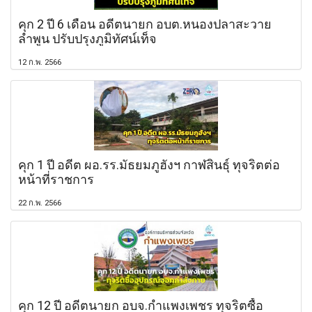
คุก 2 ปี 6 เดือน อดีตนายก อบต.หนองปลาสะวาย
ลำพูน ปรับปรุงภูมิทัศน์เท็จ
12 ก.พ. 2566
คุก 1 ปี อดีต ผอ.รร.มัธยมภูฮังฯ กาฬสินธุ์ ทุจริตต่อ
หน้าที่ราชการ
22 ก.พ. 2566
คุก 12 ปี อดีตนายก อบจ.กำแพงเพชร ทุจริตซื้อ