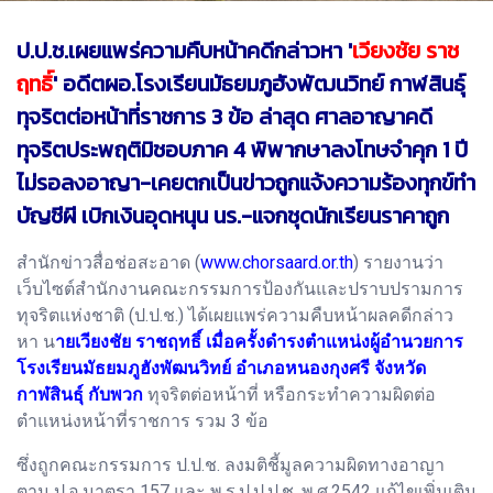
ป.ป.ช.เผยแพร่ความคืบหน้าคดีกล่าวหา '
เวียงชัย ราช
ฤทธิ์
' อดีตผอ.โรงเรียนมัธยมภูฮังพัฒนวิทย์ กาฬสินธุ์
ทุจริตต่อหน้าที่ราชการ 3 ข้อ ล่าสุด ศาลอาญาคดี
ทุจริตประพฤติมิชอบภาค 4 พิพากษาลงโทษจำคุก 1 ปี
ไม่รอลงอาญา-เคยตกเป็นข่าวถูกแจ้งความร้องทุกข์ทำ
บัญชีผี เบิกเงินอุดหนุน นร.-แจกชุดนักเรียนราคาถูก
สำนักข่าวสื่อช่อสะอาด (
www.chorsaard.or.th
) รายงานว่า
เว็บไซต์สำนักงานคณะกรรมการป้องกันและปราบปรามการ
ทุจริตแห่งชาติ (ป.ป.ช.) ได้เผยแพร่ความคืบหน้าผลคดีกล่าว
หา น
ายเวียงชัย ราชฤทธิ์ เมื่อครั้งดำรงตำแหน่งผู้อำนวยการ
โรงเรียนมัธยมภูฮังพัฒนวิทย์ อำเภอหนองกุงศรี จังหวัด
กาฬสินธุ์ กับพวก
ทุจริตต่อหน้าที่ หรือกระทำความผิดต่อ
ตำแหน่งหน้าที่ราชการ รวม 3 ข้อ
ซึ่งถูกคณะกรรมการ ป.ป.ช. ลงมติชี้มูลความผิดทางอาญา
ตาม ป.อ.มาตรา 157 และ พ.ร.ป.ป.ป.ช. พ.ศ.2542 แก้ไขเพิ่มเติม