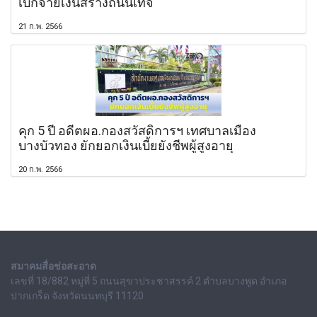
เบิกจ่ายเงินสร้างถนนเท็จ
21 ก.พ. 2566
คุก 5 ปี อดีตผอ.กองสวัสดิการฯ เทศบาลเมือง
บางบัวทอง ยักยอกเงินเบี้ยยังชีพผู้สูงอายุ
20 ก.พ. 2566
สมาคมสื่อช่อสะอาด
เลขที่ 18/882 หมู่ที่ 5 ถนนสุขาประชาสรรค์ 2 ตำบลบางพูด อำเภอ
ปากเกร็ด จังหวัดนนทบุรี 11120