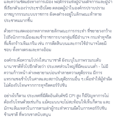
และความขัดแย้งทางการเมือง พฤติกรรมทั้งผู้นำเผด็จการและผู้นำ
ที่เรียกตัวเองว่าประชาธิปไตย ตลอดผู้นำในองค์กรปราบปราม
อาชญากรรมระบบราชการ ยังคงดำรงอยู่ในลักษณะท้าทาย
ประชาคมมากขึ้น
ด้วยการแสดงออกหลากหลายลักษณะการกระทำ ที่ขยายวงกว้าง
ไปถึงนักการเมืองและข้าราชการบางกลุ่มที่มีอำนาจ กระทำทุจริต
ที่แข็งกร้าวเหิมเกริม เช่น การติดสินบนและการใช้อำนาจโดยมิ
ชอบ ทั้งทางตรงและทางอ้อม
องค์กรเพื่อความโปร่งใสนานาชาติ ยังระบุในภาพรวมระดับ
นานาชาติทั่วไปอีกด้วยว่า ประเทศส่วนใหญ่ที่มีคะแนนต่ำ - ไม่มี
ความก้าวหน้า ต่างพยายามบ่อนทำลายความยุติธรรม มีการ
แทรกแซงเข้าไปในศาลและสถาบันยุติธรรมอื่น ๆ เพื่อทำให้ผู้ทำผิด
ไม่ต้องรับโทษจากการทุจริตคอร์รัปชัน
อย่างไรก็ตาม ประเทศที่มีติดอันดับดัชนี CPI สูง ก็มีปัญหาการไม่
ต้องรับโทษด้วยเช่นกัน แม้คะแนนจะไม่สะท้อนให้เห็นก็ตาม และ
มักจะล้มเหลวในการตามล่าผู้กระทำความผิดในการคอร์รัปชัน
ข้ามชาติ ที่พวกเขาสนับสนุน