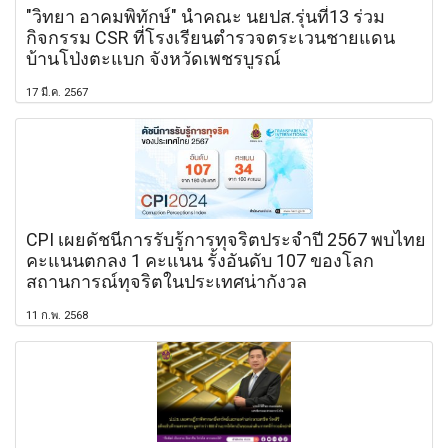
"วิทยา อาคมพิทักษ์" นำคณะ นยปส.รุ่นที่13 ร่วม
กิจกรรม CSR ที่โรงเรียนตำรวจตระเวนชายแดน
บ้านโป่งตะแบก จังหวัดเพชรบูรณ์
17 มี.ค. 2567
CPI เผยดัชนีการรับรู้การทุจริตประจำปี 2567 พบไทย
คะแนนตกลง 1 คะแนน รั้งอันดับ 107 ของโลก
สถานการณ์ทุจริตในประเทศน่ากังวล
11 ก.พ. 2568