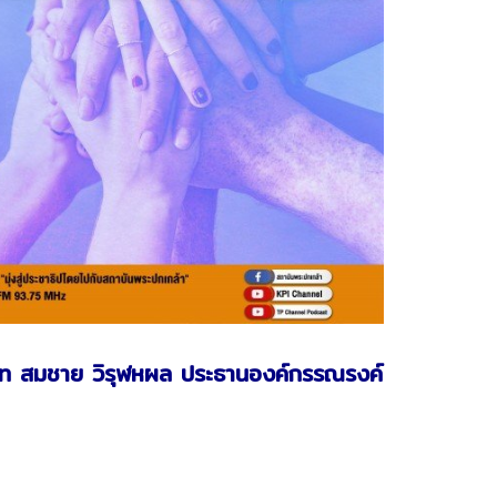
โท สมชาย วิรุฬหผล ประธานองค์กรรณรงค์