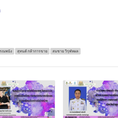
ศ
รรณพนัง
สุทนต์ กล้าการขาย
สมชาย วิรุฬหผล