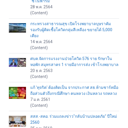
“ซิโนฟาร์ม”
28 พ.ค. 2564
(Content)
กระทรวงสาธารณสุข เปิดโรงพยาบาลบุษราคัม
รองรับผู้ติดเชื้อโควิดกลุ่มสีเหลือง ขยายได้ 5,000
เตียง
14 พ.ค. 2564
(Content)
ศบค.จัดการแรงงานป่วยโควิด 576 ราย รักษาใน
หอพัก สมุทรสาคร 1 รายมีอาการส่ง เข้าโรงพยาบาล
20 ธ.ค. 2563
(Content)
แก้ 'ทุจริต' ต้องคิดเป็น จากประกาศ สธ.ห้ามชาร์ทมือ
ถือส่วนตัวถึงกรณีศึกษา คนหลวง เงินหลวง รถหลวง
7 ม.ค. 2561
(Content)
สสส.-สคอ. ร่วมแถลงข่าว"กลับบ้านปลอดภัย" ปีใหม่
2560