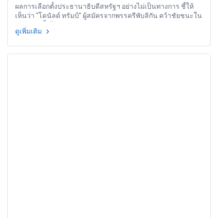
ผลการเลือกตั้งประธานาธิบดีสหรัฐฯ อย่างไม่เป็นทางการ ชี้ให้
เห็นว่า "โดนัลด์ ทรัมป์" ผู้สมัครจากพรรครีพับลิกัน คว้าชัยชนะใน
การเลือกตั้ง ได้คะแนน Electoral Vote เกิน 270 คะแนน และจ่อ
ดูเพิ่มเติม
คิวดำรงตำแหน่งประธานาธิบดีสหรัฐฯ คนที่ 45 หลังจาก
ประธานาธิบดีบารัค โอบาม่า พ้นจากตำแหน่งในเดือนมกราคม