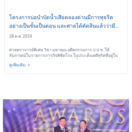
โครงการบ่อบำบัดน้ำเสียคลองด่านมีการทุจริต
อย่างเป็นขั้นเป็นตอน และศาลได้ตัดสินแล้วว่ามี
ความผิดจริง
28 ต.ค. 2559
ศาสตราจารย์พิเศษ วิชา มหาคุณ อดีตกรรมการ ป.ป.ช. ให้
สัมภาษณ์ในรายการภารกิจพิชิตโกง ในประเด็นคดีทุริตที่อยู่ใน
ความทรงจำ "คดีทุจริตโครงการบำบัดน้ำเสีย คลองด่าน"
ดูเพิ่มเติม