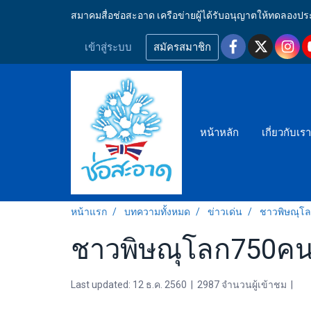
สมาคมสื่อช่อสะอาด เครือข่ายผู้ได้รับอนุญาตให้ทดลอ
เข้าสู่ระบบ
สมัครสมาชิก
หน้าหลัก
เกี่ยวกับเร
หน้าแรก
บทความทั้งหมด
ข่าวเด่น
ชาวพิษณุโ
ชาวพิษณุโลก750ค
Last updated: 12 ธ.ค. 2560
|
2987 จำนวนผู้เข้าชม
|