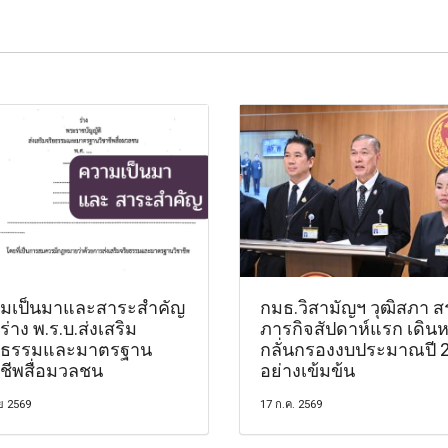
มเป็นมาและสาระสำคัญ
กมธ.วิสามัญฯ วุฒิสภา ส
่าง พ.ร.บ.ส่งเสริม
ภารกิจสัปดาห์แรก เดินห
ยธรรมและมาตรฐาน
กลั่นกรองงบประมาณปี 
าชีพสื่อมวลชน
อย่างเข้มข้น
ย 2569
17 ก.ค. 2569