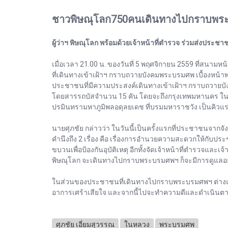
ชาวพิษณุโลก750คนเดินทางไปกราบพร
ผู้ว่าฯ พิษณุโลก พร้อมด้วยเจ้าหน้าที่ตำรวจ ร่วมส่งป
เมื่อเวลา 21.00 น. ของวันที่ 5 พฤศจิกายน 2559 ที่สนาม
ที่เดินทางเข้าเฝ้าฯ กราบถวายบังคมพระบรมศพ เบื้องห
ประชาชนที่มีความประสงค์เดินทางเข้าเฝ้าฯ กราบถวายบั
โดยสารรถบัสจำนวน 15 คัน โดยจะถึงกรุงเทพมหานคร ในเ
ปรมินทรามหาภูมิพลอดุลยเดช ที่บรมมหาราชวัง เป็นคิวแ
นายศุภชัย กล่าวว่า ในวันนี้เป็นครั้งแรกที่ประชาชนจาก
คำนึงถึง 2 เรื่อง คือ เรื่องการอำนวยความสะดวกให้กับประ
ขบวนเพื่อป้องกันอุบัติเหตุ อีกทั้งจัดเจ้าหน้าที่ตำรวจแ
พิษณุโลก จะเดินทางไปกราบพระบรมศพฯ ก็จะมีการดูแลอย
ในส่วนของประชาชนที่เดินทางไปกราบพระบรมศพฯ ต่างแส
อาการเศร้าเสียใจ และจากนี้ไปจะทำความดีและดำเนิน
ศุภชัย เอี่ยมสุวรรณ
ในหลวง
พระบรมศพ