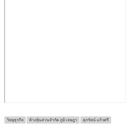
วิทยุธุรกิจ
ห้างหุ้นส่วนจำกัด ภูมิ เจษฎา
สุภรัตน์ แก้วศรี