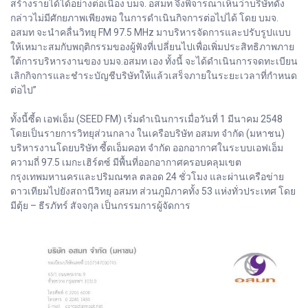
สร้างรายได้ได้อย่างต่อเนื่อง บมจ. อสมท จึงพิจารณาเห็นว่าบริษัทดัง
กล่าวไม่มีศักยภาพเพียงพอ ในการดำเนินกิจการต่อไปได้ โดย บมจ.
อสมท จะนำคลื่นวิทยุ FM 97.5 MHz มาบริหารจัดการและปรับรูปแบบ
ให้เหมาะสมกับพฤติกรรมของผู้ฟังที่เปลี่ยนไปเพื่อเพิ่มประสิทธิภาพภาย
ใต้การบริหารงานของ บมจ.อสมท เอง ทั้งนี้ จะได้ดำเนินการจดทะเบียน
เลิกกิจการและชำระบัญชีบริษัทให้แล้วเสร็จภายในระยะเวลาที่กำหนด
ต่อไป”
ทั้งนี้ซี้ด เอฟเอ็ม (SEED FM) เริ่มดำเนินการเมื่อวันที่ 1 มีนาคม 2548
โดยเป็นรายการวิทยุส่วนกลาง ในเครือบริษัท อสมท จำกัด (มหาชน)
บริหารงานโดยบริษัท ซี้ดเอ็มคอท จำกัด ออกอากาศในระบบเอฟเอ็ม
ความถี่ 97.5 เมกะเฮิร์ตซ์ มีพื้นที่ออกอากาศครอบคลุมเขต
กรุงเทพมหานครและปริมณฑล ตลอด 24 ชั่วโมง และผ่านเครือข่าย
ดาวเทียมไปยังสถานีวิทยุ อสมท ส่วนภูมิภาคทั้ง 53 แห่งทั่วประเทศ โดย
มีตุ้ย – ธีรภัทร์ สัจจกุล เป็นกรรมการผู้จัดการ