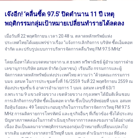
เจ๊งอีก! ‘คลื่นซี้ด 97.5’ ปิดตำนาน 11 ปี เหตุ
พฤติกรรมกลุ่มเป้าหมายเปลี่ยนทำรายได้ลดลง
เมื่อวันที่ 22 พฤศจิกายน เวลา 20.48 น. ตลาดหลักทรัพย์แห่ง
ประเทศไทยได้เผยแพร่ข่าวเรื่อง “แจ้งการเลิกกิจการ บริษัท ซี้ดเอ็มคอท
จำกัด และปรับรูปแบบการบริหารจัดการคลื่นวิทยุ FM 97.5 MHz”
โดยเนื้อหาได้แนบจดหมายจาก น.ส.ธนพร ทวีพาณิชย์ ผู้อำนวยการฝ่าย
เลขานุการบริษัท อสมท จำกัด (มหาชน) เรียนถึง กรรมการและผู้
จัดการตลาดหลักทรัพย์แห่งประเทศไทย ความว่า “ด้วยคณะกรรมการ
บมจ. อสมท ในการประชุมครั้งที่ 16/2559 วันที่ 22 พฤศจิกายน 2559 ณ
ห้องประชุมชั้น 6 อาคารอำนวยการ 1 บมจ. อสมท เลขที่ 63/1
ถ.พระราม 9 แขวงห้วยขวาง เขตห้วยขวาง กรุงเทพฯ ได้มีมติเห็นชอบ
การเลิกกิจการบริษัท ซี้ดเอ็มคอท จากัด ซึ่งเป็นบริษัทย่อยที่ บมจ. อสมท
ถือหุ้นร้อยละ 49 โดยประกอบธุรกิจในการบริหารจัดการวิทยุ FM 97.5
MHz การผลิตรายการโทรทัศน์ และธุรกิจอื่นๆ ที่เกี่ยวข้อง ซึ่งได้ประสบ
ปัญหาสภาพคล่องในการดำเนินธุรกิจจากการลดลงของรายได้อย่างต่อ
เนื่อง อันเป็นผลมาจากพฤติกรรมของกลุ่มเป้าหมายที่เปลี่ยนแปลงไป
จากเดิม แตกต่างจากสถานีวิทยุที่ บมจ. อสมท ดำเนินการเอง ที่ยังคง