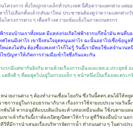
สนโครงการ ทั้งใหญ่กลางเล็กทั่วประเทศ นี่คือความแตกต่าง แต่ยอม
เวลาก็ไปเลือกตั้งแล้วกลับมาใหม่ ประชาชนต้องดูว่าความแตกต่างวัน
าก ในโครงการต่าง ๆ เพื่อสร้างความเข้มแข็งในภาคเกษตรกร
้ารอบบ้านเราทั้งหมด มีแหล่งก่อเกิดไฟฟ้าจากแก๊สน้ำมัน คนที่บอ
หนมีเท่าไร เขาจึงสนใจอุดหนุนเท่าไร ฉะนั้นอย่าไปเชื่อข้อมูลที่บ
มใหม่คงไม่ทัน ต้องซื้อแพงเท่าไรก็ไม่รู้ วันนี้เรามีพอใช้แค่จำนวนหนึ
้ไขปัญหาให้เกิดการร่วมมือเข้าใจซึ่งกันและกัน
หน้าแรกมีแต่ฆ่ากันยิงกัน ตามด้วยเรื่องการเมืองและพล.อ.ประยุทธ
แต่สิ่งดี ๆ ที่ผมพูดไปอยู่ในกรอบเล็ก ๆ หน้าหนึ่งเป็นเรื่องเตะตระกร้
หน่วยงานต่าง ๆ ต้องทำงานเชื่อมโยงกัน ซึ่งวันนี้คตร.ตนได้ให้หย
ราชการอยู่ในกรอบธรรมาภิบาล เรื่องการใช้จ่ายงบประมาณวันนี้เรา
ยผูกพันได้ หากอนุมัติแบบเดิมเงินจะค้างท่อเหมือนเดิม ใช้งบตามแผ
เขาแล้วกันวันนี้เราต้องเปิดหูเปิดตาให้กว้าง ดูทีวีช่องอื่นบ้าง 
ตนดูทีวีที่มีการนำเสนอเรื่องบริหารจัดการน้ำ ทำถนนต่าง ๆ ในต่างประเ