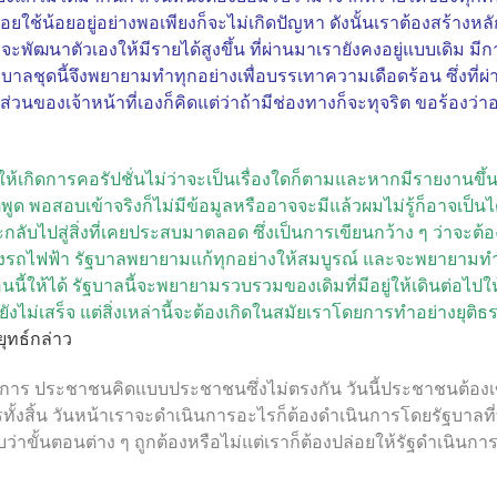
อยใช้น้อยอยู่อย่างพอเพียงก็จะไม่เกิดปัญหา ดังนั้นเราต้องสร้างห
่จะพัฒนาตัวเองให้มีรายได้สูงขึ้น ที่ผ่านมาเรายังคงอยู่แบบเดิม 
ฐบาลชุดนี้จึงพยายามทำทุกอย่างเพื่อบรรเทาความเดือดร้อน ซึ่งที่
ส่วนของเจ้าหน้าที่เองก็คิดแต่ว่าถ้ามีช่องทางก็จะทุจริต ขอร้องว่า
รให้เกิดการคอรัปชั่นไม่ว่าจะเป็นเรื่องใดก็ตามและหากมีรายงานข
พูด พอสอบเข้าจริงก็ไม่มีข้อมูลหรืออาจจะมีแล้วผมไม่รู้ก็อาจเป็นไ
ก็จะกลับไปสู่สิ่งที่เคยประสบมาตลอด ซึ่งเป็นการเขียนกว้าง ๆ ว่
ยังรถไฟฟ้า รัฐบาลพยายามแก้ทุกอย่างให้สมบูรณ์ และจะพยายามท
่อนนี้ให้ได้ รัฐบาลนี้จะพยายามรวบรวมของเดิมที่มีอยู่ให้เดินต่อไป
งไม่เสร็จ แต่สิ่งเหล่านี้จะต้องเกิดในสมัยเราโดยการทำอย่างยุติธร
ุทธ์กล่าว
การ ประชาชนคิดแบบประชาชนซึ่งไม่ตรงกัน วันนี้ประชาชนต้องเข้
รทั้งสิ้น วันหน้าเราจะดำเนินการอะไรก็ต้องดำเนินการโดยรัฐบาลที่
าขั้นตอนต่าง ๆ ถูกต้องหรือไม่แต่เราก็ต้องปล่อยให้รัฐดำเนินการด