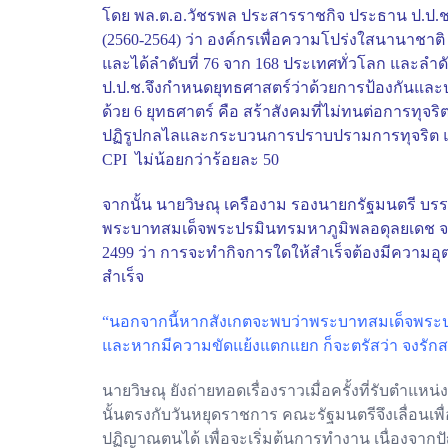
โดย พล.ต.อ.วัชรพล ประสารราชกิจ ประธาน ป.ป.ช.
(2560-2564) ว่า องค์กรเพื่อความโปร่งใสนานาชาต
และได้ลำดับที่ 76 จาก 168 ประเทศทั่วโลก และลำดั
ป.ป.ช.จึงกำหนดยุทธศาสตร์ว่าด้วยการป้องกันและป
ด้วย 6 ยุทธศาตร์ คือ สร้าสังคมที่ไม่ทนต่อการทุ
ปฏิรูปกลไลและกระบวนการปราบปรามการทุจริต และย
CPI ไม่น้อยกว่าร้อยละ 50
จากนั้น นายวิษณุ เครืองาม รองนายกรัฐมนตรี บรร
พระบาทสมเด็จพระปรมินทรมหาภูมิพลอดุลยเดช จะพบว
2499 ว่า การจะทำกิจการใดให้สำเร็จต้องมีความอ
สำเร็จ
“นอกจากนี้หากสังเกตจะพบว่าพระบาทสมเด็จพระปรมิ
และหากมีความขัดแย้งแตกแยก ก็จะตรัสว่า จงรักสา
นายวิษณุ ยังถ่ายทอดเรื่องราวเมื่อครั้งที่รับตำ
นั้นตรงกับวันหยุดราชการ คณะรัฐมนตรีจึงเลื่อนเพ
ปฏิญาณตนได้ เพื่อจะเริ่มต้นการทำงาน เนื่องจากป