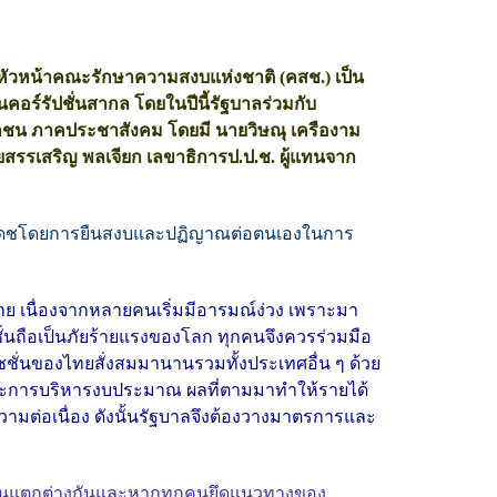
หัวหน้าคณะรักษาความสงบแห่งชาติ (คสช.) เป็น
นคอร์รัปชั่นสากล โดยในปีนี้รัฐบาลร่วมกับ
กชน ภาคประชาสังคม โดยมี นายวิษณุ เครืองาม
รรเสริญ พลเจียก เลขาธิการป.ป.ช. ผู้แทนจาก
ลยเดชโดยการยืนสงบและปฏิญาณต่อตนเองในการ
ดสาย เนื่องจากหลายคนเริ่มมีอารมณ์ง่วง เพราะมา
ั่นถือเป็นภัยร้ายแรงของโลก ทุกคนจึงควรร่วมมือ
ชชั่นของไทยสั่งสมมานานรวมทั้งประเทศอื่น ๆ ด้วย
นและการบริหารงบประมาณ ผลที่ตามมาทำให้รายได้
วามต่อเนื่อง ดังนั้นรัฐบาลจึงต้องวางมาตรการและ
งทุกคนแตกต่างกันและหากทุกคนยึดแนวทางของ