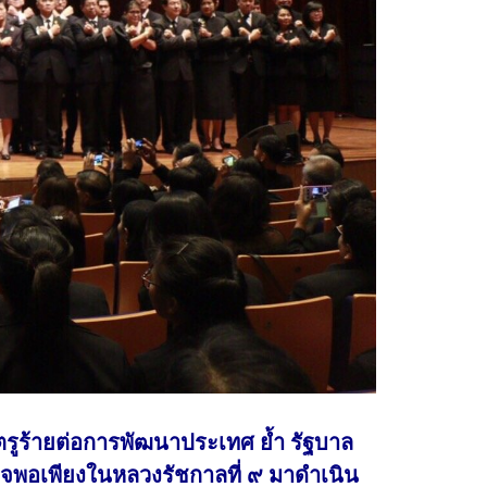
รูร้ายต่อการพัฒนาประเทศ ย้ำ รัฐบาล
ิจพอเพียงในหลวงรัชกาลที่ ๙ มาดำเนิน