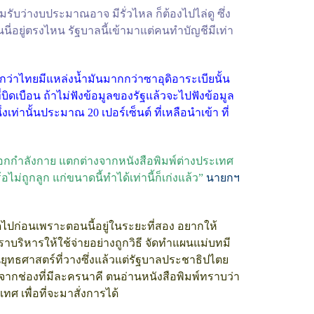
รับว่างบประมาณอาจ มีรั่วไหล ก็ต้องไปไล่ดู ซึ่ง
นี่อยู่ตรงไหน รัฐบาลนี้เข้ามาแต่คนทำบัญชีมีเท่า
กว่าไทยมีแหล่งน้ำมันมากกว่าซาอุดิอาระเบียนั้น
ิดเบือน ถ้าไม่ฟังข้อมูลของรัฐแล้วจะไปฟังข้อมูล
่งเท่านั้นประมาณ 20 เปอร์เซ็นต์ ที่เหลือนำเข้า ที่
์ ออกกำลังกาย แตกต่างจากหนังสือพิมพ์ต่างประเทศ
อไม่ถูกลูก แก่ขนาดนี้ทำได้เท่านี้ก็เก่งแล้ว”
นายกฯ
ุดไปก่อนเพราะตอนนี้อยู่ในระยะที่สอง อยากให้
บริหารให้ใช้จ่ายอย่างถูกวิธี จัดทำแผนแม่บทมี
นยุทธศาสตร์ที่วางซึ่งแล้วแต่รัฐบาลประชาธิปไตย
นอกจากช่องที่มีละครนาคี ตนอ่านหนังสือพิมพ์ทราบว่า
ทศ เพื่อที่จะมาสั่งการได้