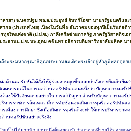
ศาลายา) จ.นครปฐม พล.อ.ประยุทธ์ จันทร์โอชา นายกรัฐมนตรีและ
สากล (ประเทศไทย) เนื่องในวันที่ 9 ธันวาคมของทุกปีเป็นวันต่อต้า
ริตแห่งชาติ (ป.ป.ช.) ภาคีเครือข่ายภาครัฐ ภาครัฐวิสาหกิจเอ
ระธานป.ป.ช. นพ.อุดม คชินทร อธิการบดีมหาวิทยาลัยมหิดล นายส
กถึงพระมหากรุณาธิคุณพระบาทสมเด็จพระเจ้าอยู่หัวภูมิพลอดุ
่อต้านคอรัปชั่นได้สั่งให้ผู้ร่วมงานลุกขึ้นออกกำลังกายยืดเส้นยื
กาศเจตนารมณ์ในการต่อต้านคอรัปชั่น ตอนหนึ่งว่า ปัญหาการคอรัปช
ัวจึงต้องใช้ปัจจัยหลายอย่างในการแก้ปัญหา สำหรับปัญหาการคอรัป
ารบริหารราชการล้มเหลว มีการทับซ้อนจนเกิดการทุจริตคอรัปชั่
ารเมือง การศึกษาซึ่งเมื่อเกิดการทุจริตก็จะทำให้การบริหารขาดค
้านคอรัปชั่นอย่างจริงจัง
่ยังแก้ไม่ได้มากนัก ส่วนหนึ่งต้องยอมรับว่ามาจากที่รายได้ขอ