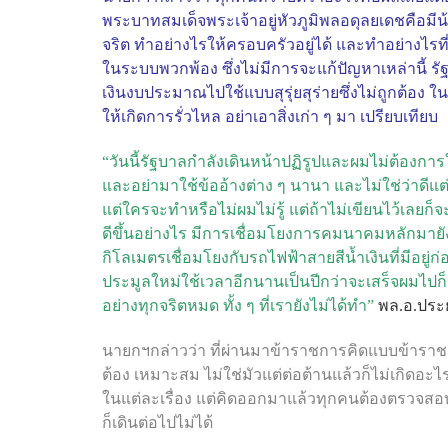
พระบาทสมเด็จพระเจ้าอยู่หัวภูมิพลอดุลยเดชคือมีน้
จริต ทำอย่างไรให้ครอบครัวอยู่ได้ และทำอย่างไรที
ในระบบพวกพ้อง ซึ่งไม่มีการจะแก้ปัญหาเหล่านี้ รั
เงินงบประมาณไปใช้แบบสุรุ่ยสุร่ายซึ่งไม่ถูกต้อง ใน
ให้เกิดการรั่วไหล อย่าเอาสิ่งเก่า ๆ มา เปรียบเทียบ
“วันนี้รัฐบาลกำลังเดินหน้าปฏิรูปและผมไม่ต้องกา
และอย่ามาใช้ข้ออ้างต่าง ๆ นานา และไม่ใช่ว่าดีแต่
แต่ใครจะทำหรือไม่ผมไม่รู้ แต่ถ้าไม่เขียนไว้เลย
ดีขึ้นอย่างไร มีการเชื่อมโยงการคมนาคมหลักมา
กิโลเมตรเชื่อมโยงกับรถไฟฟ้าสายสีน้ำเงินที่มีอยู่ก
ประมูลใหม่ใช้เวลาอีกนานเป็นปีกว่าจะเสร็จผมไปก็ยั
อย่างทุกจริตหมด ทั้ง ๆ ที่เรายังไม่ได้ทำ”
พล.อ.ประย
นายกฯกล่าวว่า ที่ผ่านมาข้าราชการคิดแบบข้าราช
ต้อง เหมาะสม ไม่ใช่มัวแต่ต่อต้านแล้วก็ไม่เกิดอะไ
ในแต่ละเรื่อง แต่คิดออกมาแล้วทุกคนต้องตรวจสอบว่
ก็เดินต่อไปไม่ได้