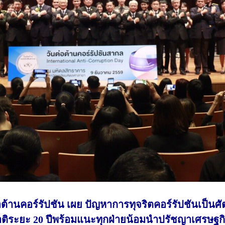
นคอร์รัปชัน เผย ปัญหาการทุจริตคอร์รัปชันเป็นศัต
าติระยะ 20 ปีพร้อมแนะทุกฝ่ายน้อมนำปรัชญาเศรษฐก