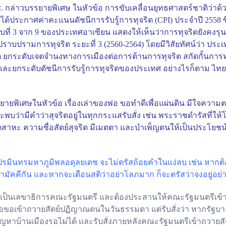
 กล่าวบรรยายพิเศษ ในหัวข้อ การขับเคลื่อนยุทธศาสตร์ชาติว่าด้
ิ ได้ประกาศค่าคะแนนดัชนีการรับรู้การทุจริต (CPI) ประจำปี 255
บที่ 3 จาก 9 ของประเทศอาเซียน แสดงให้เห็นว่าการทุจริตยังคงรุนแ
ราบปรามการทุจริต ระยะที่ 3 (2560-2564) โดยมีวิสัยทัศน์ว่า ปร
จริต ยกระดับเจตจำนงทางการเมืองต่อการต้านการทุจริต สกัดกั้นการ
กระดับดัชนีการรับรู้การทุจริตของประเทศ อย่างไรก็ตาม ไทยมี
ยายพิเศษในหัวข้อ เรื่องเล่าของพ่อ ขอทำดีเพื่อแผ่นดิน มีใจคว
่ามีคำว่าสุจริตอยู่ในทุกกระแสรับสั่ง เช่น พระราชดำรัสที่ให้โ
ุตสาหะ ความซื่อสัตย์สุจริต มีเมตตา และบำเพ็ญตนให้เป็นประโย
นทรมหาภูมิพลอดุลยเดช จะไม่ตรัสถ้อยคำในแง่ลบ เช่น หากต้องการ
มัคคีกัน และหากจะเตือนสติว่าอย่าโลภมาก ก็จะตรัสว่าจงอยู่อย่
แหน่งเป็นเลขาธิการคณะรัฐมนตรี และต้องประสานให้คณะรัฐมนตรีเข
ื่อขอเข้าถวายสัตย์ปฏิญาณตนในวันธรรมดา แต่รับสั่งว่า หากรัฐบาล
ัญหาบ้านเมืองรอไม่ได้ และรับสั่งภายหลังคณะรัฐมนตรีเข้าถวายสั