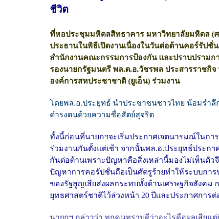
ชีวิต
ที่หอประชุมมหิดลสิทธาคาร มหาวิทยาลัยมหิดล (
ประธานในพิธีเปิดงานเนื่องในวันต่อต้านคอร์รัปชั่น
สำนักงานคณะกรรมการป้องกัน และปราบปรามการทุจ
รองนายกรัฐมนตรี พล.ต.อ.วัชรพล ประสารราชกิจ ป
องค์การสหประชาชาติ (ยูเอ็น) ร่วมงาน
โดยพล.อ.ประยุทธ์ นำประชาชนชาวไทย น้อมรำลึ
ดำรงตนด้วยความซื่อสัตย์สุจริต
ทั้งนี้ก่อนที่นายกฯจะเริ่มประกาศเจตนารมณ์ในการต
ร่วมงานกันตั้งแต่เช้า จากนั้นพล.อ.ประยุทธ์ประ
กันต่อต้านเพราะปัญหาคือสิ่งเหล่านี้มองไม่เห็นต
ปัญหาการคอรัปชั่นถือเป็นศัตรูร้ายทำให้ระบบก
ของรัฐสูญเสียส่งผลกระทบทั้งด้านเศรษฐกิจสังคม ก
ยุทธศาสตร์ชาติไว้ล่วงหน้า 20 ปีและประกาศการต่อต
นายกฯ กล่าวว่า ทุกคนทราบดีว่าอะไรคือผลเสียแต