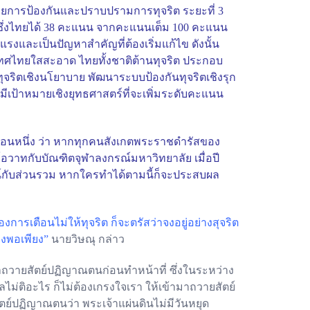
วยการป้องกันและปราบปรามการทุจริต ระยะที่ 3
8 ซึ่งไทยได้ 38 คะแนน จากคะแนนเต็ม 100 คะแนน
รงและเป็นปัญหาสำคัญที่ต้องเริ่มแก้ไข ดังนั้น
ะเทศไทยใสสะอาด ไทยทั้งชาติต้านทุจริต ประกอบ
ทุจริตเชิงนโยาบาย พัฒนาระบบป้องกันทุจริตเชิงรุก
เป้าหมายเชิงยุทธศาสตร์ที่จะเพิ่มระดับคะแนน
ามตอนหนึ่ง ว่า หากทุกคนสังเกตพระราชดำรัสของ
อวาทกับบัณฑิตจุฬาลงกรณ์มหาวิทยาลัย เมื่อปี
ชน์กับส่วนรวม หากใครทำได้ตามนี้ก็จะประสบผล
เตือนไม่ให้ทุจริต ก็จะตรัสว่าจงอยู่อย่างสุจริต
างพอเพียง”
นายวิษณุ กล่าว
้าถวายสัตย์ปฏิญาณตนก่อนทำหน้าที่ ซึ่งในระหว่าง
ไม่ติอะไร ก็ไม่ต้องเกรงใจเรา ให้เข้ามาถวายสัตย์
ตย์ปฏิญาณตนว่า พระเจ้าแผ่นดินไม่มีวันหยุด