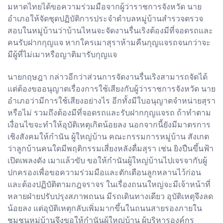
มหาดไทยได้ขอความร่วมมือจากผู้ว่าราชการจังหวัด นาย
อำเภอให้จัดชุดปฏิบัติการประจำตำบลหมู่บ้านสำรวจตรวจ
สอบในหมู่บ้านว่าบ้านไหนจะจัดงานรื่นเริงต้องมีที่จอดรถและ
คนรับฝากกุญแจ หากใครเมาสุราห้ามคืนกุญแจรถจนกว่าจะ
มีผู้ที่ไม่เมาหรือญาติมารับกุญแจ
นายกฤษฎา กล่าวอีกว่าส่วนการจัดงานรื่นเริงสามารถจัดได้
แต่ต้องขออนุญาตเรื่องการใช้เสียงกับผู้ว่าราชการจังหวัด นาย
อำเภอว่ามีการใช้เสียงอย่างไร อีกทั้งมีใบอนุญาตจำหน่ายสุรา
หรือไม่ รวมถึงต้องมีที่จอดรถและรับฝากกุญแจรถ ถ้าทำตาม
เงื่อนไขจะทำให้อุบัติเหตุเกิดน้อยลง นอกจากนี้ยังมีมาตรการ
เชิงสังคมให้กำนัน ผู้ใหญ่บ้าน คณะกรรมการหมู่บ้าน สังเกต
ว่าลูกบ้านคนใดมีพฤติกรรมเสี่ยงหลังดื่มสุรา เช่น ยิงปืนขึ้นฟ้า
เปิดเพลงดัง เมาแล้วขับ ขอให้กำนันผู้ใหญ่บ้านไปเจรจากับผู้
ปกครองเพื่อขอความร่วมมือและตักเตือนลูกหลานไว้ก่อน
และต้องปฏิบัติตามกฎจราจร ในเรื่องถนนใหญ่จะมีเจ้าหน้าที่
หลายฝ่ายปรับปรุงสภาพถนน มีรถเดินทางเดียว อุบัติเหตุจึงลด
น้อยลง แต่อุบัติเหตุกลับเพิ่มมากขึ้นในถนนสายรองภายใน
ชุมชนหมู่บ้านจึงขอให้กำนันผู้ใหญ่บ้าน ผู้บริหารองค์กร