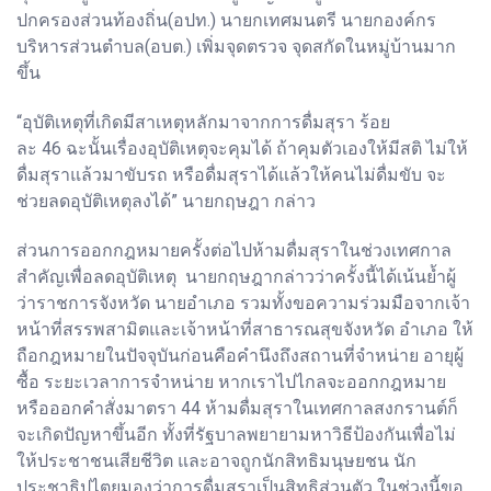
ปกครองส่วนท้องถิ่น(อปท.) นายกเทศมนตรี นายกองค์กร
บริหารส่วนตำบล(อบต.) เพิ่มจุดตรวจ จุดสกัดในหมู่บ้านมาก
ขึ้น
“อุบัติเหตุที่เกิดมีสาเหตุหลักมาจากการดื่มสุรา ร้อย
ละ 46 ฉะนั้นเรื่องอุบัติเหตุจะคุมได้ ถ้าคุมตัวเองให้มีสติ ไม่ให้
ดื่มสุราแล้วมาขับรถ หรือดื่มสุราได้แล้วให้คนไม่ดื่มขับ จะ
ช่วยลดอุบัติเหตุลงได้” นายกฤษฎา กล่าว
ส่วนการออกกฎหมายครั้งต่อไปห้ามดื่มสุราในช่วงเทศกาล
สำคัญเพื่อลดอุบัติเหตุ นายกฤษฎากล่าวว่าครั้งนี้ได้เน้นย้ำผู้
ว่าราชการจังหวัด นายอำเภอ รวมทั้งขอความร่วมมือจากเจ้า
หน้าที่สรรพสามิตและเจ้าหน้าที่สาธารณสุขจังหวัด อำเภอ ให้
ถือกฎหมายในปัจจุบันก่อนคือคำนึงถึงสถานที่จำหน่าย อายุผู้
ซื้อ ระยะเวลาการจำหน่าย หากเราไปไกลจะออกกฎหมาย
หรือออกคำสั่งมาตรา 44 ห้ามดื่มสุราในเทศกาลสงกรานต์ก็
จะเกิดปัญหาขึ้นอีก ทั้งที่รัฐบาลพยายามหาวิธีป้องกันเพื่อไม่
ให้ประชาชนเสียชีวิต และอาจถูกนักสิทธิมนุษยชน นัก
ประชาธิปไตยมองว่าการดื่มสุราเป็นสิทธิส่วนตัว ในช่วงนี้ขอ