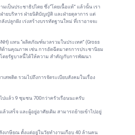
เป็นประชาธิปไตย ซึ่ง“โดยเนื้อแท้” แล้วนั้น เรา
่ายบริหาร ฝ่ายนิติบัญญัติ และฝ่ายตุลาการ แต่
ำลังปลูกฝัง เร่งสร้างบรรทัดฐานใหม่ ที่เราอาจจะ
 : GNH) แทน “ผลิตภัณฑ์มวลรวมในประเทศ” (Gross
ยมิติด้านคุณภาพ เช่น การอัดฉีดมาตรการประชานิยม
ง โดยรัฐบาลนี้ได้ให้ความ สำคัญกับการพัฒนา
หายาเสพติด รวมไปถึงการจัดระเบียบสังคมในเรื่อง
รไปแล้ว 9 ชุมชน 700กว่าครัวเรือนนะครับ
้วเสร็จ และผู้อยู่อาศัยเดิม สามารถย้ายเข้าไปอยู่
ังเกษียณ ตั้งแต่อยู่ในวัยทำงานเกือบ 40 ล้านคน