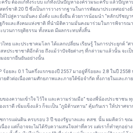
ับ ต้องแก้ทั้งระบบ แก้ทั้งเป็นปัญหาองค์รวมนะครับ แล้วปัญหาปลี
์ชาติ 20 ปี ซึ่งเป็นการวางรากฐานในการพัฒนาประเทศอย่างยั่งยืน 
ให้ไปสู่ความมั่นคง มั่งคั่ง และยั่งยืน ด้วยการน้อมนำ “หลักปรั
และสังคมแห่งชาติ ที่นำมิติความมั่นคงมาร่วมในการพิจารณาด้วย
ะบวนการยุติธรรม ทั้งหมด มีผลกระทบทั้งสิ้น
ไทย และประชาคมโลก ได้แลกเปลี่ยน เรียนรู้ ในการประยุกต์ “ศาส
ระชาชาติอีกด้วย ถึงแม้ว่าปัจจัยต่างๆ ที่กล่าวมาแล้วนั้น จ
ผมอยากยืนยันอย่างนั้น
ยละ 0.1 ในครึ่งแรกของปี 2557 มาอยู่ที่ร้อยละ 2.8 ในปี 2558 นะ
ยตัวต่อเนื่องตามศักยภาพและภายใต้ข้อจำกัด ทั้งภายในและภายน
ระดับของความเข้าใจ ไว้ใจ และความร่วมมือ” ของพี่น้องประชาชน ทุกค
ของเราดี เข้มแข็งแล้ว ก็จะเป็น “ภูมิต้านทาน” คุ้มกันเรา ให้ปร
การแผ่นดิน ครบรอบ 3 ปี ของรัฐบาลและ คสช. นั้น ผมคิดว่า ขณะ
เนื่อง แต่ก็อาจจะไม่ได้รับความสนใจเท่าที่ควร แต่เราก็ทำทุกอย่า