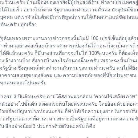
ระวังนะครับ บ้านเมืองของเรายังมีผู้ประสงค์ร้าย ทำลายประเทศอ
ด้โดยเร็ว อย่างไรก็ตาม รัฐบาลและฝ่ายความมั่นคง ปัจจุบันมีข้อ
ุคคล แต่เราจำเป็นต้องมีการพิสูจน์ทราบให้เกิดความแน่ชัดก่อนน
้นะครับ ทุกเรื่อง
ฐล้มเหลว เพราะงานการข่าวกรองนั้นไม่มี 100 เปอร์เซ็นต์อยู่แล้วน
ำมาอย่างต่อเนื่อง ถ้าเราสามารถป้องกันได้ก่อน ก็จะเป็นการดี หลา
ด้ดีแล้วนะครับ ก็มีบางส่วนที่อาจจะไม่ได้ 100% นะครับ ก็ต้องเห็นใ
บ้าง จ้างวานบ้าง สั่งการบ้างอะไรทำนองนี้นะครับ เพราะฉะนั้นบ้าน
ของรัฐบ้าง ซึ่งทุกคนก็ต่างทำงานกันหามรุ่งหามค่ำนะครับ คนไม่ดียิ่
ักษาความสงบสุขของสังคม และความปลอดภัยของพี่น้องประชาชน ก็
สินทุกคนตลอดไปนะครับ
าครบ 3 ปีแล้วนะครับ ภายใต้สภาพแวดล้อม “ความไร้เสถียรภาพ” ภา
ยกตัวอย่างไปขั้นต้น ส่งผลกระทบโดยตรงนะครับ โดยอ้อมด้วย ต่อกา
มาด้วยเรื่องปัญหาปากท้องนะครับ ก็ทำให้เกิดความยุ่งยากในการบร
่ารัฐบาลต่างๆที่ผ่านๆ มา เพราะเป็นรัฐบาลที่อยู่ท่ามกลางความขัด
 อีกอย่างน้อย 3 ประการด้วยกันนะครับ ก็คือ