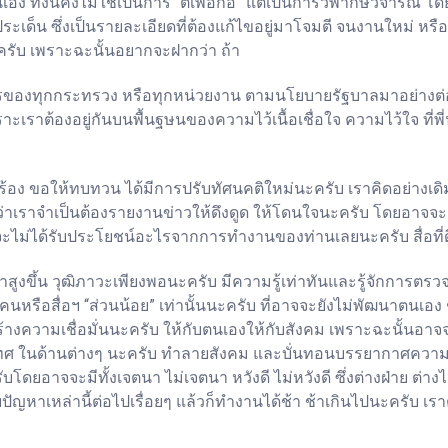
เอง ทั้งนี้คงไม่ใช่เป็นการ “ติเพื่อก่อ” แต่เป็นการวิพากษ์วิจารณ์
ระเด็น ซึ่งเป็นรายละเอียดที่ต้องแก้ไขอยู่มาโจมตี จนงานใหม่ หรื
ะครับ เพราะฉะนั้นอยากจะฝากว่า ถ้า
องทุกกระทรวง หรือทุกหน่วยงาน ตามนโยบายรัฐบาลมาอย่างต่อเนื่
าะเราต้องอยู่กันบนพื้นฐษนของความไว้เนื้อเชื่อใจ ความไว้ใจ ที่
้อง ขอให้ทบทวน ได้มีการปรับทัศนคติใหม่นะครับ เราคิดอย่างเดิม
ว่าเราจำเป็นต้องรายงานข่าวให้ดึงดูด ให้โดนใจนะครับ โดยอาจจ
จะไม่ได้รับประโยชน์อะไรจากการทำงานของท่านเลยนะครับ สื่อที่
กษาสูงขึ้น วุฒิภาวะเพียงพอนะครับ มีความรู้เท่าทันและรู้จักกา
็คงมีคนหรือสื่อฯ “ส่วนน้อย” เท่านั้นนะครับ ที่อาจจะยังไม่พัฒนาตน
สร้างความเชื่อมั่นนะครับ ให้กับตนเองให้กับสังคม เพราะฉะนั้นอา
ระเทศ ในด้านต่างๆ นะครับ ทำลายสังคม และบั่นทอนบรรยากาศ
ยอาจจะมีทั้งเจตนา ไม่เจตนา หวังดี ไม่หวังดี ซึ่งต่างฝ่าย ต่าง
ญหาเหล่านี้ต่อไปเรื่อยๆ แล้วก็ทำงานได้ช้า ช้าเกินไปนะครับ เราต