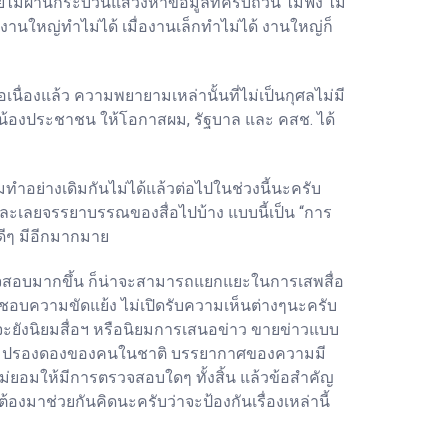
 โดยไม่ผ่านกระบวนแสวงหาข้อมูลที่ครบถ้วน ไม่ฟัง ไม่
องานใหญ่ทำไม่ได้ เมื่องานเล็กทำไม่ได้ งานใหญ่ก็
องแล้ว ความพยายามเหล่านั้นที่ไม่เป็นกุศลไม่มี
พี่น้องประชาชน ให้โอกาสผม, รัฐบาล และ คสช. ได้
ทำอย่างเดิมกันไม่ได้แล้วต่อไปในช่วงนี้นะครับ
ะละเลยจรรยาบรรณของสื่อไปบ้าง แบบนี้เป็น “การ
ดีๆ มีอีกมากมาย
รตรวจสอบมากขึ้น ก็น่าจะสามารถแยกแยะในการเสพสื่อ
เอง ชอบความขัดแย้ง ไม่เปิดรับความเห็นต่างๆนะครับ
จจะยังนิยมสื่อฯ หรือนิยมการเสนอข่าว ขายข่าวแบบ
ความปรองดองของคนในชาติ บรรยากาศของความมี
ไม่ยอมให้มีการตรวจสอบใดๆ ทั้งสิ้น แล้วข้อสำคัญ
้องมาช่วยกันคิดนะครับว่าจะป้องกันเรื่องเหล่านี้