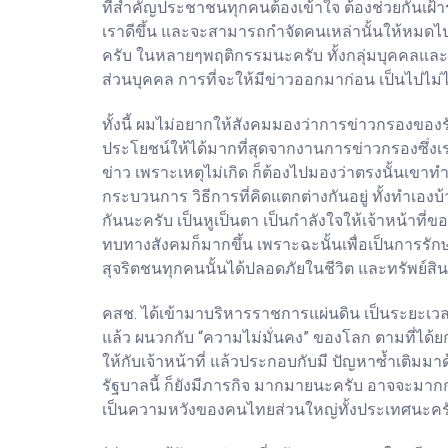
ที่สำคัญประชาชนทุกคนต้องเข้าใจ ต้องช่วยกันเฝ้า
เราดีขึ้น และจะสามารถกำจัดคนเหล่านั้นให้หมดไปไ
ครับ ในหลายๆพฤติกรรมนะครับ ทั้งกลุ่มบุคคลและบ
ส่วนบุคคล การที่จะให้มีข่าวออกมาก่อน เป็นไปไม่ได
ทั้งนี้ ผมไม่อยากให้สังคมมองว่าการข่าวกรองของรั
ประโยชน์ให้ได้มากที่สุดจากงานการข่าวกรองซึ่งเราท
ข่าว เพราะเหตุไม่เกิด ก็ต้องไปมองว่าตรงนั้นเขาทำไ
กระบวนการ วิธีการที่คิดแตกต่างกันอยู่ ทั้งทำเอง
กันนะครับ เป็นหูเป็นตา เป็นกำลังใจให้เจ้าหน้าที่
ทบทางสังคมก็มากขึ้น เพราะฉะนั้นเพื่อเป็นการร
สุจริตชนทุกคนนั้นได้ปลอดภัยในชีวิต และทรัพย์
คสช. ได้เข้ามาบริหารราชการแผ่นดิน เป็นระยะเวล
แล้ว ผนวกกับ “ความไม่มั่นคง” ของโลก ตามที่ได้
ให้กับเจ้าหน้าที่ แล้วประกอบกับมี ปัญหาซ้ำเติม
รัฐบาลนี้ ก็ยังมีภารกิจ มากมายนะครับ อาจจะมากกว
เป็นความหวังของคนไทยส่วนใหญ่ทั้งประเทศนะครับ