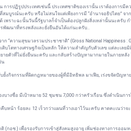
น การปฏิรูปประเทศเช่นนี้ ประเทศชาติของเรานั้น เราต้องการมีความ
ที่สมบูรณ์นะครับ หรือไม่สนใจแต่เพียงการมี “อำนาจอธิปไตย” จากฝ
เพราะฉะนั้นวันนี้รัฐบาลก็จำเป็นต้องปลูกฝังสิ่งเหล่านั้นนะครับ ก
ฒนาที่ทรงพลังและยั่งยืนอันได้แก่นะครับ...
ดได้จาก “ความสุขมวลรวมประชาชาติ” (Gross National Happiness
จริญเติบโตทางเศรษฐกิจเป็นหลัก ให้ความสำคัญกับตัวเลข แต่ละเล
การขยายตัวที่ไม่ยั่งยืนนะครับ และกลับสร้างปัญหามากมายในภายหลั
่น
ับยั้งกิจกรรมที่ผิดกฎหมายของผู้ที่มีอิทธิพล มาเฟีย, เร่งขจัดปัญ
างซื่อ มีเป้าหมาย 52 ชุมชน 7,000 กว่าครัวเรือน ซึ่งดำเนินกา
ามคืบหน้า ร้อยละ 12 เร็วกว่าแผนที่วางเอาไว้นะครับ คาดคะเนว่าจะแล
กอช.) เพื่อรองรับการเข้าสู่สังคมสูงอายุ เพิ่มช่องทางการออมหล