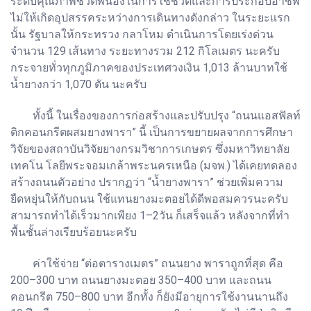
ระดับคุณภาพชีวิตพี่น้องในการใช้ชีวิตและการประกอบอาชีพ
ไม่ให้เกิดอุปสรรคระหว่างการเดินทางดังกล่าว ในระยะแรก
นั้น รัฐบาลให้กระทรวง กลาโหม ดำเนินการโดยเร่งด่วน
จำนวน 129 เส้นทาง ระยะทางรวม 212 กิโลเมตร นะครับ
กระจายทั่วทุกภูมิภาคของประเทศวงเงิน 1,013 ล้านบาทใช้
น้ำยางกว่า 1,070 ตัน นะครับ
ทั้งนี้ ในเรื่องของการก่อสร้างและปรับปรุง “ถนนแอสฟัลท์
ติกคอนกรีตผสมยางพารา” นี้ เป็นการขยายผลจากการศึกษา
วิจัยของสถาบันวิจัยยางกรมวิชาการเกษตร ซึ่งมหาวิทยาลัย
เทคโน โลยีพระจอมเกล้าพระนครเหนือ (มจพ.) ได้เคยทดลอง
สร้างถนนตัวอย่าง ปรากฏว่า “น้ำยางพารา” ช่วยเพิ่มความ
ยืดหยุ่นให้กับถนน ใช้แทนยางมะตอยได้ดีพอสมควรนะครับ
สามารถทำได้เร็วมากเพียง 1–2วัน ก็เสร็จแล้ว หลังจากที่ทำ
พื้นชั้นล่างเรียบร้อยนะครับ
ค่าใช้จ่าย “ต่อตารางเมตร” ถนนยาง พาราถูกที่สุด คือ
200–300 บาท ถนนยางมะตอย 350–400 บาท และถนน
คอนกรีต 750–800 บาท อีกทั้ง ก็ยังมีอายุการใช้งานนานถึง