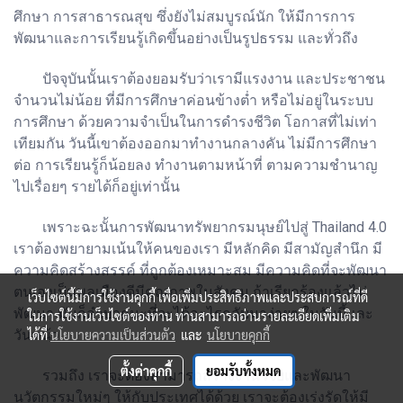
ศึกษา การสาธารณสุข ซึ่งยังไม่สมบูรณ์นัก ให้มีการการ
พัฒนาและการเรียนรู้เกิดขึ้นอย่างเป็นรูปธรรม และทั่วถึง
ปัจจุบันนั้นเราต้องยอมรับว่าเรามีแรงงาน และประชาชน
จำนวนไม่น้อย ที่มีการศึกษาค่อนข้างต่ำ หรือไม่อยู่ในระบบ
การศึกษา ด้วยความจำเป็นในการดำรงชีวิต โอกาสที่ไม่เท่า
เทียมกัน วันนี้เขาต้องออกมาทำงานกลางคัน ไม่มีการศึกษา
ต่อ การเรียนรู้ก็น้อยลง ทำงานตามหน้าที่ ตามความชำนาญ
ไปเรื่อยๆ รายได้ก็อยู่เท่านั้น
เพราะฉะนั้นการพัฒนาทรัพยากรมนุษย์ไปสู่ Thailand 4.0
เราต้องพยายามเน้นให้คนของเรา มีหลักคิด มีสามัญสำนึก มี
ความคิดสร้างสรรค์ ที่ถูกต้องเหมาะสม มีความคิดที่จะพัฒนา
ตนเองเป็นพลเมืองดีมีคุณภาพในสังคม ถ้าเรียกร้องแล้วไม่
เว็บไซต์นี้มีการใช้งานคุกกี้ เพื่อเพิ่มประสิทธิภาพและประสบการณ์ที่ดี
พัฒนา มันก็ลำบากนะที่จะได้อะไรกลับมาง่ายๆ ในวันนี้และ
ในการใช้งานเว็บไซต์ของท่าน ท่านสามารถอ่านรายละเอียดเพิ่มเติม
วันหน้า
ได้ที่
นโยบายความเป็นส่วนตัว
และ
นโยบายคุกกี้
ตั้งค่าคุกกี้
ยอมรับทั้งหมด
รวมถึง เราจะต้องสามารถสร้างงานวิจัยและพัฒนา
นวัตกรรมใหม่ๆ ให้กับประเทศได้ด้วย เราจะต้องเร่งรัดให้มี