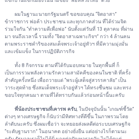
แขกบ้านแขกเมืองในนามของ “พ่อหลวงไทย” ด้วย
ผมในฐานะนายกรัฐมนตรี ขอขอบคุณ “จิตอาสา”
ข้าราชการ พ่อค้า ประชาชน และทุกภาคส่วน ที่ได้ร่วมจิต
ร่วมใจกัน “ทำความดีเพื่อพ่อ” นับตั้งแต่วันที่ 13 ตุลาคม ที่ผ่าน
มา จนถึงเวลานี้ รวมทั้ง “จิตอาสาเฉพาะกิจฯ” กว่า 4 ล้านคน
ตามพระราชดำริของสมเด็จพระเจ้าอยู่หัวฯ ที่มีความมุ่งมั่น
และเข้มแข็ง ในการปฏิบัติภารกิจ
ทั้ง 8 กิจกรรม ตามที่ได้รับมอบหมาย ในทุกพื้นที่ ก็
เป็นการรวมพลังความรักความสามัคคีของคนในชาติ ที่ครั้ง
สำคัญครั้งหนึ่ง เพื่อถวายแด่ “พระผู้เสด็จสู่สวรรคาลัย” เป็น
วาระสุดท้าย ซึ่งสมเด็จพระเจ้าอยู่หัวฯ ได้ทรงชื่นชม และทรง
ขอบใจทุกคนมา ตามที่ได้ทราบกันแล้วก่อนหน้านี้นะครับ
พี่น้องประชาชนที่เคารพ ครับ
, ในปัจจุบันนั้น “เกณฑ์ชี้วัด”
ต่างๆ ทางเศรษฐกิจ ก็นับว่ามีทิศทางที่ดีขึ้น ในภาพรวมโดย
ลำดับนะครับ ซึ่งผมเชื่อว่า จะทยอยส่งผลดีต่อระบบเศรษฐกิจ
“ระดับฐานราก” ในอนาคต อย่างยั่งยืน แต่อย่างไรก็ตามนะ
ครับ รัฐบาลเราก็ไม่ได้นิ่งเฉยต่อปัญหารายวัน ไม่ได้ดูแต่