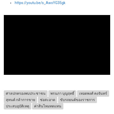
https://youtu.be/s_AwxYG35gk
ศาลปกครองพบประชาชน
พรนภา บุญฤทธิ์
เทอดพงศ์ คงจันทร์
สุทนต์ กล้าการขาย
ช่อสะอาด
ขับรถยนต์ของราชการ
ประสบอุบัติเหตุ
ค่าสินไหมทดแทน