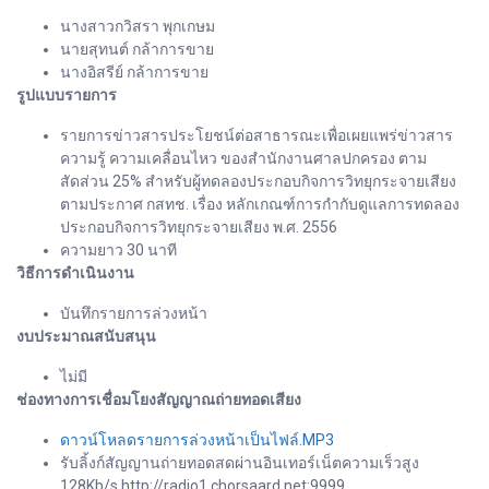
นางสาวกวิสรา พุกเกษม
นายสุทนต์ กล้าการขาย
นางอิสรีย์ กล้าการขาย
รูปแบบรายการ
รายการข่าวสารประโยชน์ต่อสาธารณะเพื่อเผยแพร่ข่าวสาร
ความรู้ ความเคลื่อนไหว ของสำนักงานศาลปกครอง ตาม
สัดส่วน 25% สำหรับผู้ทดลองประกอบกิจการวิทยุกระจายเสียง
ตามประกาศ กสทช. เรื่อง หลักเกณฑ์การกำกับดูแลการทดลอง
ประกอบกิจการวิทยุกระจายเสียง พ.ศ. 2556
ความยาว 30 นาที
วิธีการดำเนินงาน
บันทึกรายการล่วงหน้า
งบประมาณสนับสนุน
ไม่มี
ช่องทางการเชื่อมโยงสัญญาณถ่ายทอดเสียง
ดาวน์โหลดรายการล่วงหน้าเป็นไฟล์.MP3
รับลิ้งก์สัญญานถ่ายทอดสดผ่านอินเทอร์เน็ตความเร็วสูง
128Kb/s http://radio1.chorsaard.net:9999