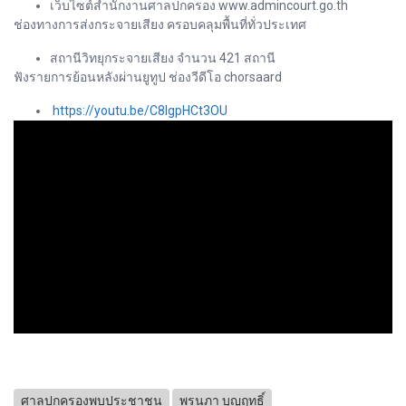
เว็บไซต์สำนักงานศาลปกครอง www.admincourt.go.th
ช่องทางการส่งกระจายเสียง ครอบคลุมพื้นที่ทั่วประเทศ
สถานีวิทยุกระจายเสียง จำนวน 421 สถานี
ฟังรายการย้อนหลังผ่านยูทูป ช่องวีดีโอ chorsaard
https://youtu.be/C8lgpHCt3OU
ศาลปกครองพบประชาชน
พรนภา บุญฤทธิ์