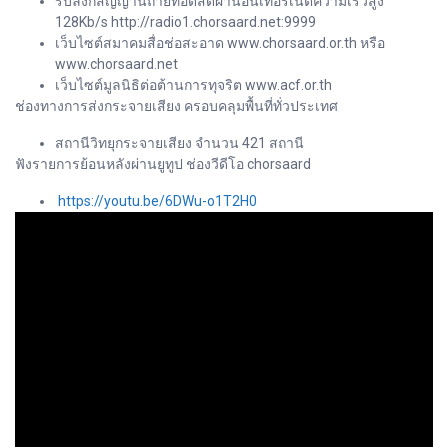
รับลิ้งก์สัญญานถ่ายทอดสดผ่านอินเทอร์เน็ตความเร็วสูง
128Kb/s http://radio1.chorsaard.net:9999
เว็บไซต์สมาคมสื่อช่อสะอาด www.chorsaard.or.th หรือ
www.chorsaard.net
เว็บไซต์มูลนิธิต่อต้านการทุจริต www.acf.or.th
ช่องทางการส่งกระจายเสียง ครอบคลุมพื้นที่ทั่วประเทศ
สถานีวิทยุกระจายเสียง จำนวน 421 สถานี
ฟังรายการย้อนหลังผ่านยูทูป ช่องวีดีโอ chorsaard
https://youtu.be/6DWu-o1T2H0