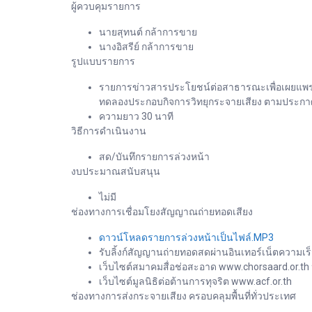
ผู้ควบคุมรายการ
นายสุทนต์ กล้าการขาย
นางอิสรีย์ กล้าการขาย
รูปแบบรายการ
รายการข่าวสารประโยชน์ต่อสาธารณะเพื่อเผยแพร่ข
ทดลองประกอบกิจการวิทยุกระจายเสียง ตามประกาศ 
ความยาว 30 นาที
วิธีการดำเนินงาน
สด/บันทึกรายการล่วงหน้า
งบประมาณสนับสนุน
ไม่มี
ช่องทางการเชื่อมโยงสัญญาณถ่ายทอดเสียง
ดาวน์โหลดรายการล่วงหน้าเป็นไฟล์.MP3
รับลิ้งก์สัญญานถ่ายทอดสดผ่านอินเทอร์เน็ตความเร็
เว็บไซต์สมาคมสื่อช่อสะอาด www.chorsaard.or.th
เว็บไซต์มูลนิธิต่อต้านการทุจริต www.acf.or.th
ช่องทางการส่งกระจายเสียง ครอบคลุมพื้นที่ทั่วประเทศ