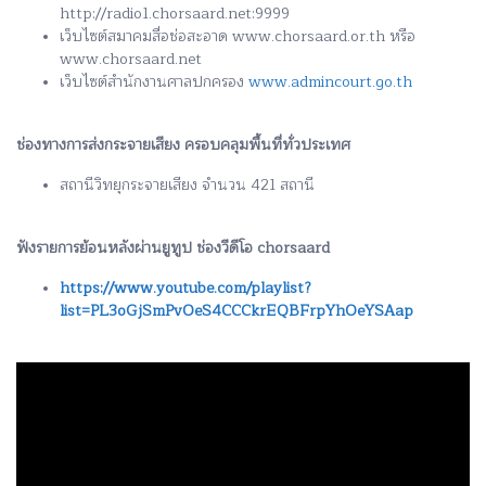
http://radio1.chorsaard.net:9999
เว็บไซต์สมาคมสื่อช่อสะอาด www.chorsaard.or.th หรือ
www.chorsaard.net
เว็บไซต์สำนักงานศาลปกครอง
www.admincourt.go.th
ช่องทางการส่งกระจายเสียง ครอบคลุมพื้นที่ทั่วประเทศ
สถานีวิทยุกระจายเสียง จำนวน 421 สถานี
ฟังรายการย้อนหลังผ่านยูทูป ช่องวีดีโอ chorsaard
https://www.youtube.com/playlist?
list=PL3oGjSmPvOeS4CCCkrEQBFrpYhOeYSAap