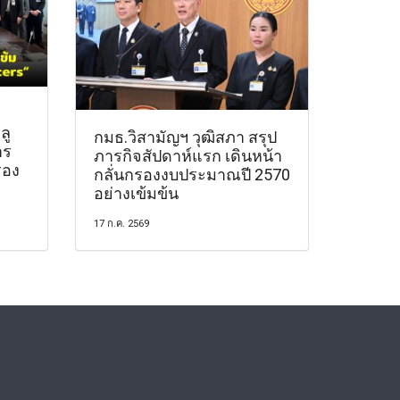
ลู
กมธ.วิสามัญฯ วุฒิสภา สรุป
าร
ภารกิจสัปดาห์แรก เดินหน้า
รอง
กลั่นกรองงบประมาณปี 2570
อย่างเข้มข้น
17 ก.ค. 2569