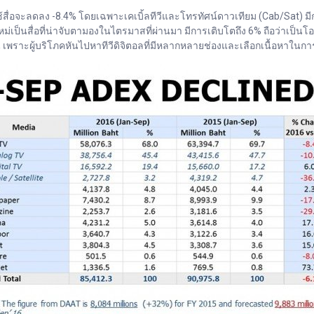
รใช้สื่อจะลดลง -8.4% โดยเฉพาะเคเบิ้ลทีวีและโทรทัศน์ดาวเทียม (Cab/Sat)
หม่เป็นสื่อที่น่าจับตามองในไตรมาสที่ผ่านมา มีการเติบโตถึง 6% ถือว่าเป็
น เพราะผู้บริโภคหันไปหาทีวีดิจิตอลที่มีหลากหลายช่องและเลือกเนื้อหาในก