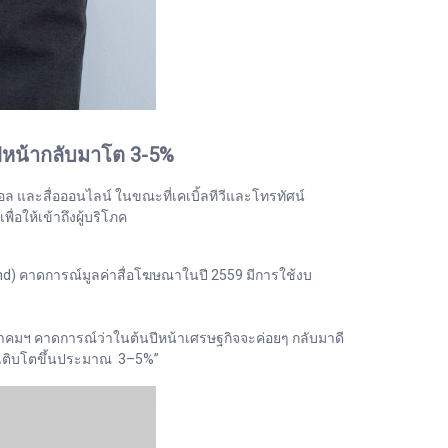
ปีหน้ากลับมาโต 3-5%
ิตอล และสื่อออนไลน์ ในขณะที่เคเบิ้ลทีวีและโทรทัศน์
อให้เข้าถึงผู้บริโภค
nd) คาดการณ์มูลค่าสื่อโฆษณาในปี 2559 มีการใช้งบ
มาคมฯ คาดการณ์ว่าในต้นปีหน้าเศรษฐกิจจะค่อยๆ กลับมาดี
มเติบโตขึ้นประมาณ 3–5%”