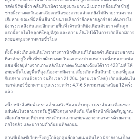
รสต์เชิร์ช ชี้ว่า คลื่นสึนามิความสูงประมาณ 2 เมตร เคลื่อนตัวเข้าสู่
ชายฝั่งทางตะวันออกเฉียงเหนือของเกาะแล้วแต่ยังไม่มีรายงานความ
เสียหาย ขณะที่มีคลื่นสึนามิขนาดเล็กกว่าอีกหลายลูกกำลังเดินทางไป
ยังกรุงเวลลิงตันและอีกหลายพื้นที่ เจ้าหน้าที่ยังเตือนด้วยว่า คลื่นลูก
แรกนี้อาจไม่ใช่ลูกที่ใหญ่ที่สุด และความเป็นไปได้ในการเกิดสึนามิอาจ
ครอบคลุมเวลาหลายชั่วโมง
ทั้งนี้ หลังเกิดแผ่นดินไหว ทางการนิวซีแลนด์ได้ออกคำเตือนประชาชน
ที่อาศัยอยู่ในพื้นที่ชายฝั่งทางตะวันออกของประเทศ รวมทั้งบนเกาะชัต
แฮม ซึ่งอยู่ห่างจากเกาะหลักไปทางตะวันออกเฉียงใต้ราว 423 ไมล์ ให้
อพยพขึ้นไปอยู่พื้นที่สูงเนื่องจากมีความเสี่ยงเกิดคลื่นสึนามิ ขณะที่ยูเอส
จีเอสรายงานด้วยว่า จนถึงเวลา 21:20น. (ตามเวลาไทย) เกิดแผ่นดินไห
วอาฟเตอร์ช็อกความรุนแรงระหว่าง 4.7-6.5 ตามมาอย่างน้อย 12 ครั้ง
แล้ว
อนึ่ง หนังสือพิมพ์ เฮราลด์ ของนิวซีแลนด์ระบุว่า แรงสั่นสะเทือนของ
แผ่นดินไหวสามารถรับรู้ได้ถึงกรุงเวลลิงตัน ซึ่งเจ้าหน้าที่เปิดสัญญาณ
เตือนภัย ขณะที่ประชาชนจำนวนมากอพยพออกจากอาคารด้วยความ
ตกใจกลัว และมารวมตัวกันบนท้องถนน
ส่วนที่เมืองชีเวียท ซึ่งอยู่ใกล้จุดศูนย์กลางแผ่นดินไหว มีรายงานเบื้อง