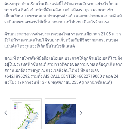
ต้นระบุว่าบ้านเรือนในเมืองแห่งนี้ได้รับความเสียหาย อย่างไรก็ตาม
นาย คริส ฮิลล์ เจ้าหน้าที่ดับเพลิงประจำเมืองระบุว่า พวกเขาเข้า
เยี่ยมเยียนประชาชนตามบ้านทุกหลังแล้ว และพบว่าทุกคนสบายดี แม้
จะมีเศษซากอาคารให้เห็นมากมาย แต่ไม่น่าจะมีอะไรร้ายแรง
ด้านกระทรวงการต่างประเทศของไทย รายงานเมื่อเวลา 21:05 น. ว่า
ยังไม่มีรายงานคนไทยได้รับบาดเจ็บหรือเสียชีวิตจากผลกระทบของ
แผ่นดินไหวรุนแรงที่เกิดขึ้นในนิวซีแลนด์
ขณะที่ ค่ายโทรศัพท์มือถือ เอไอเอส ประกาศให้ลูกค้าเอไอเอสที่โรมมิ่ง
อยู่ในประเทศนิวซีแลนด์ สามารถติดต่อขอความช่วยเหลือฉุกเฉินจาก
สถานเอกอัครราชทูต ณ กรุงเวลลิงตัน ได้ฟรี ที่หมายเลข
+6421896292 รวมทั้ง AIS CALL CENTER +6622719000 ตลอด 24
ชั่วโมง ระหว่างวันที่ 13-16 พฤศจิกายน 2559 (เวลานิวซีแลนด์)