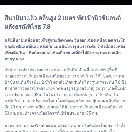
สึนามิมาแล้ว คลื่นสูง 2 เมตร พัดเข้านิวซีแลนด์
หลังธรณีพิโรธ 7.8
คลื่นสึนามิเคลื่อนตัวเข้าสู่ชายฝั่งทางตะวันออกเฉียงเหนือของเกาะใต้
ของนิวซีแลนด์แล้ว หลังเกิดแผ่นดินไหวรุนแรงระดับ 7.8 เมื่อช่วงหลัง
เที่ยงคืนวันอาทิตย์ตามเวลาท้องถิ่น ขณะที่ยังไม่มีรายงานความเสีย
หายรุนแรง
สำนักข่าวต่างประเทศรายงานว่า คลื่นสึนามิเคลื่อนตัวเข้าสู่พื้นที่
ชายฝั่งทางตะวันออกเฉียงเหนือของเกาะเซาท์ (เกาะใต้) ของประเทศ
นิวซีแลนด์แล้ว เพียง 2 ชั่วโมงหลังเกิดแผ่นดินไหวรุนแรงระดับ 7.8 ซึ่ง
สำนักสำรวจธรณีวิทยาแห่งชาติสหรัฐฯ (ยูเอสจีเอส) ระบุว่าเกิดขึ้นเมื่อ
เวลาประมาณ 0:02น. วันจันทร์ตามเวลาท้องถิ่น (ราว 18:02น. วัน
อาทิตย์ ตามเวลาประเทศไทย) โดยมีจุดศูนย์กลางอยู่บนแผ่นดินที่ความ
ลึก 23 กม. ห่างจากเมืองแอมเบอร์ลีย์ ไปทางตะวันออกเฉียงเหนือราว
53 กม. และห่างจากเมืองไครสต์เชิร์ชประมาณ 95 กม.
ตามรายงานของ Weatherwatch.co.nz มาตรวัดที่เมืองไคคอรา ซึ่งตั้ง
อยู่บนชายฝั่งตะวันออกของเกาะใต้ และอยู่ทางเหนือของเมืองไค