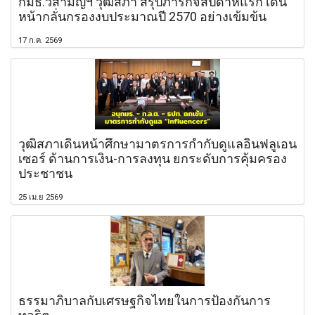
กมธ.วิสามัญฯ วุฒิสภา สรุปภารกิจสัปดาห์แรก เดิน
หน้ากลั่นกรองงบประมาณปี 2570 อย่างเข้มข้น
17 ก.ค. 2569
วุฒิสภาเดินหน้าศึกษามาตรการกำกับดูแลอินฟลูเอน
เซอร์ ด้านการเงิน-การลงทุน ยกระดับการคุ้มครอง
ประชาชน
25 เม.ย 2569
ธรรมาภิบาลกับเศรษฐกิจไทยในการป้องกันการ