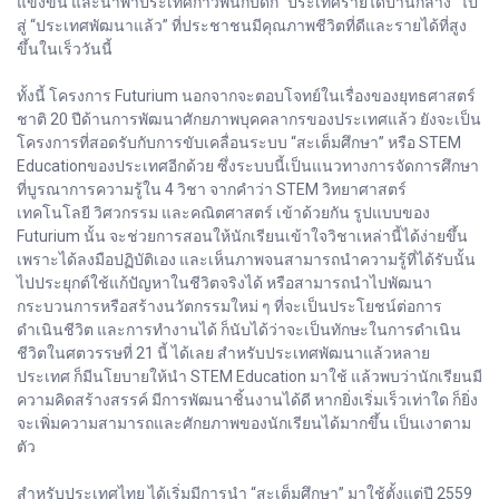
แข่งขัน และนำพาประเทศก้าวพ้นกับดัก “ประเทศรายได้ปานกลาง” ไป
สู่ “ประเทศพัฒนาแล้ว” ที่ประชาชนมีคุณภาพชีวิตที่ดีและรายได้ที่สูง
ขึ้นในเร็ววันนี้
ทั้งนี้ โครงการ Futurium นอกจากจะตอบโจทย์ในเรื่องของยุทธศาสตร์
ชาติ 20 ปีด้านการพัฒนาศักยภาพบุคคลากรของประเทศแล้ว ยังจะเป็น
โครงการที่สอดรับกับการขับเคลื่อนระบบ “สะเต็มศึกษา” หรือ STEM
Educationของประเทศอีกด้วย ซึ่งระบบนี้เป็นแนวทางการจัดการศึกษา
ที่บูรณาการความรู้ใน 4 วิชา จากคำว่า STEM วิทยาศาสตร์
เทคโนโลยี วิศวกรรม และคณิตศาสตร์ เข้าด้วยกัน รูปแบบของ
Futurium นั้น จะช่วยการสอนให้นักเรียนเข้าใจวิชาเหล่านี้ได้ง่ายขึ้น
เพราะได้ลงมือปฏิบัติเอง และเห็นภาพจนสามารถนำความรู้ที่ได้รับนั้น
ไปประยุกต์ใช้แก้ปัญหาในชีวิตจริงได้ หรือสามารถนำไปพัฒนา
กระบวนการหรือสร้างนวัตกรรมใหม่ ๆ ที่จะเป็นประโยชน์ต่อการ
ดำเนินชีวิต และการทำงานได้ ก็นับได้ว่าจะเป็นทักษะในการดำเนิน
ชีวิตในศตวรรษที่ 21 นี้ ได้เลย สำหรับประเทศพัฒนาแล้วหลาย
ประเทศ ก็มีนโยบายให้นำ STEM Education มาใช้ แล้วพบว่านักเรียนมี
ความคิดสร้างสรรค์ มีการพัฒนาชิ้นงานได้ดี หากยิ่งเริ่มเร็วเท่าใด ก็ยิ่ง
จะเพิ่มความสามารถและศักยภาพของนักเรียนได้มากขึ้น เป็นเงาตาม
ตัว
สำหรับประเทศไทย ได้เริ่มมีการนำ “สะเต็มศึกษา” มาใช้ตั้งแต่ปี 2559