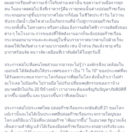
ผมอยากเรียนทำความเข้าใจกับท่านเหล่านั้น ขอความร่วมมือจากทุก
คน ในอนาคตต่อไป สิ่งที่เราควรรู้คือ เราทุกคนนั้นต่างปล่อยก๊าซเรือน
กระจกออกมาสู่ชั้นบรรยากาศไม่มากก็น้อย ในชีวิตประจำวัน ไม่ว่าจะ
ขับรถ เปิดน้ำ เปิดไฟ ต่างเป็นกิจกรรมที่นำไปสู่การปล่อยก๊าซเรือน
กระจกทั้งสิ้น ไม่ทางตรง หรือทางอ้อม ยิ่งการผลิตไฟฟ้า การผลิตสิ่งของ
ต่าง ๆ ในโรงงาน การขนส่งที่ใช้พลังงานมากก็จะยิ่งปล่อยก๊าซเรือน
กระจกออกมามากและสะสมอยู่ในชั้นบรรยากาศมากตามไปด้วย ก็จะ
ส่งผลให้เกิดภัยต่าง ๆ ตามมาภายหลัง เช่น น้ำท่วม ภัยแล้ง พายุ หรือ
อากาศร้อนจัด หนาวจัด เหมือนที่เราสัมผัสได้ในทุกวันนี้
ประการต่อไป คือคนไทยส่วนมากอาจจะไม่รู้ว่า องค์กรสิ่งแวดล้อมใน
เยอรมนี ได้จัดอันดับให้ประเทศของเรา เป็น “1 ใน 10” ของประเทศที่จะ
ได้รับผลกระทบจากภาวะโลกร้อนมากที่สุดในโลก ดังนั้นถ้าเราไม่ทำ
อะไรเลย ไม่ป้องกัน ไม่ร่วมมือ ไม่ปรับเปลี่ยนพฤติกรรมของเราบ้าง
อนาคตอีกไม่เกิน 20 ปีข้างหน้า เราอาจจะต้องเผชิญกับปัญหาภัยพิบัติที่
มากขึ้น บ่อยขึ้น และรุนแรงขึ้นกว่าที่เคยเป็นมา
ประการต่อไปประเทศไทย ปล่อยก๊าซเรือนกระจกอันดับที่ 21 ของโลก
แม้เรานั้นจะไม่ได้เป็นประเทศที่ปล่อยก๊าซเรือนกระจกรายใหญ่ของ
โลก แต่ก็มีแนวโน้มที่จะปล่อยก๊าซ “เพิ่มมากขึ้น” ในอนาคต รัฐบาลเล็ง
เห็นความสำคัญ แล้วได้เริ่มลงมือลดก๊าซเรือนกระจกอย่างจริงจัง และ