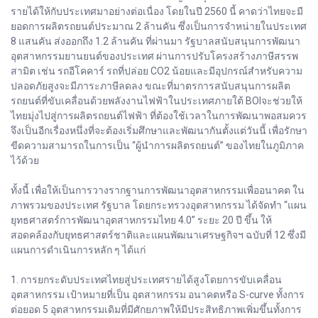
รายได้ให้กับประเทศมาอย่างต่อเนื่อง โดยในปี 2560 นี้ คาดว่าไทยจะมี
ยอดการผลิตรถยนต์ประมาณ 2 ล้านคัน ซึ่งเป็นการจำหน่ายในประเทศ
8 แสนคัน ส่งออกถึง 1.2 ล้านคัน ที่ผ่านมา รัฐบาลสนับสนุนการพัฒนา
อุตสาหกรรมยานยนต์ของประเทศ ผ่านการปรับโครงสร้างภาษีสรรพ
สามิต เช่น รถอีโคคาร์ รถที่ปล่อย CO2 น้อยและมีอุปกรณ์สำหรับความ
ปลอดภัยสูงจะมีภาระภาษีลดลง ขณะที่มาตรการสนับสนุนการผลิต
รถยนต์ที่ขับเคลื่อนด้วยพลังงานไฟฟ้าในประเทศภายใต้ BOIจะช่วยให้
ไทยมุ่งไปสู่การผลิตรถยนต์ไฟฟ้า ที่ต้องใช้เวลาในการพัฒนาพอสมควร
จึงเป็นอีกเรื่องหนึ่งที่จะต้องเริ่มศึกษาและพัฒนากันตั้งแต่วันนี้ เพื่อรักษา
ขีดความสามารถในการเป็น “ผู้นำการผลิตรถยนต์” ของไทยในภูมิภาค
ไว้ด้วย
ทั้งนี้ เพื่อให้เป็นการวางรากฐานการพัฒนาอุตสาหกรรมเพื่ออนาคต ใน
ภาพรวมของประเทศ รัฐบาล โดยกระทรวงอุตสาหกรรม ได้จัดทำ “แผน
ยุทธศาสตร์การพัฒนาอุตสาหกรรมไทย 4.0” ระยะ 20 ปี ขึ้น ให้
สอดคล้องกับยุทธศาสตร์ชาติและแผนพัฒนาเศรษฐกิจฯ ฉบับที่ 12 ซึ่งมี
แผนการดำเนินการหลัก ๆ ได้แก่
1. การยกระดับประเทศไทยสู่ประเทศรายได้สูงโดยการขับเคลื่อน
อุตสาหกรรม เป้าหมายที่เป็น อุตสาหกรรม อนาคตหรือ S-curve ทั้งการ
ต่อยอด 5 อุตสาหกรรมเดิมที่มีศักยภาพให้มีประสิทธิภาพเพิ่มขึ้นทั้งการ