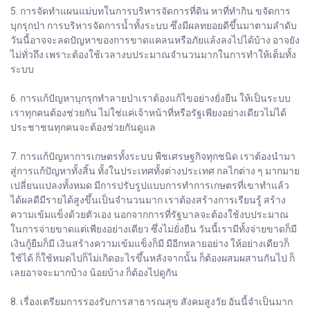
5. การจัดทำแผนแม่บทในการบริหารจัดการที่ดิน หาที่ทำกิน ขจัดการ
บุกรุกป่า การบริหารจัดการน้ำทั้งระบบ ซึ่งมีผลทยอยดีขึ้นมาตามลำดับ
วันนี้อาจจะลดปัญหาของการขาดแคลนหรือภัยแล้งลงไปได้บ้าง อาจยัง
ไม่ทั่วถึง เพราะต้องใช้เวลางบประมาณจำนวนมากในการทำให้เต็มทั้ง
ระบบ
6. การแก้ปัญหาบุกรุกทำลายป่าเราต้องแก้ไขอย่างยั่งยืน ให้เป็นระบบ
เราทุกคนต้องช่วยกัน ไม่ใช่แค่เจ้าหน้าที่หรือรัฐเพียงอย่างเดียวไม่ได้
ประชาชนทุกคนจะต้องช่วยกันดูแล
7. การแก้ปัญหาการเกษตรทั้งระบบ พืชเศรษฐกิจทุกชนิด เราต้องนำมา
สู่การแก้ปัญหาทั้งสิ้น ทั้งในประเทศทั้งต่างประเทศ กลไกต่าง ๆ มากมาย
เปลี่ยนแปลงทั้งหมด มีการปรับรูปแบบการทำการเกษตรที่เขาทำแล้ว
ได้ผลดีมีรายได้สูงขึ้นเป็นจำนวนมาก เราต้องสร้างการเรียนรู้ สร้าง
ความเข้มแข็งด้วยตัวเอง นอกจากการที่รัฐบาลจะต้องใช้งบประมาณ
ในการจ่ายขาดแต่เพียงอย่างเดียว ซึ่งไม่ยั่งยืน วันนี้เรามีทั้งจ่ายขาดก็มี
เงินกู้ยืมก็มี เงินสร้างความเข้มแข็งก็มี มีอีกหลายอย่าง ให้อย่างเดียวก็
ใช้ได้ ก็ใช้หมดไปก็ไม่เกิดอะไรขึ้นหลังจากนั้น ก็ต้องผสมผสานกันไป ก็
เลยอาจจะมากบ้าง น้อยบ้าง ก็ต้องไปดูกัน
8. เรื่องเตรียมการรองรับการสาธารณสุข สังคมสูงวัย อันนี้จำเป็นมาก