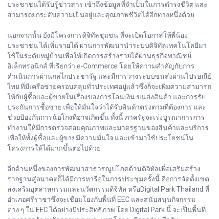
ประชาชนได้รับรู้ข่าวสาร เข้าถึงข้อมูลที่จำเป็นในการดำรงชีวิต และ
สามารถยกระดับความเป็นอยู่และคุณภาพชีวิตได้อีกทางหนึ่งด้วย
นอกจากนั้น ยังมีโครงการดิจิทัลชุมชน ที่จะเปิดโอกาสให้พี่น้อง
ประชาชน ได้เพิ่มรายได้ ผ่านการพัฒนานำระบบดิจิทัลเทคโนโลยีมา
ใช้ในระดับหมู่บ้านเพื่อให้เกิดการสร้างรายได้ผ่านธุรกิจพาณิชย์
อิเล็กทรอนิกส์ ที่เรียกว่า e-Commerce โดยให้ความสำคัญกับการ
ดำเนินการผ่านกลไกประชารัฐ และมีการวางระบบขนส่งผ่านไปรษณีย์
ไทย ที่มีเครือข่ายครอบคลุมทั่วประเทศอยู่แล้วซึ่งก็จะเพิ่มความสามารถ
ให้กับผู้ซื้อและผู้ขายในเรื่องของการโอนเงิน ขนส่งสินค้า และการรับ
ประกันการซื้อขาย เพื่อให้มั่นใจว่าได้รับสินค้าตรงตามที่ต้องการ และ
ช่วยป้องกันการฉ้อโกงที่อาจเกิดขึ้น ทั้งนี้ ภาครัฐจะเร่งบูรณาการการ
ทำงานให้มีการตรวจสอบคุณภาพและมาตรฐานของสินค้าและบริการ
เพื่อให้ทั้งผู้ซื้อและผู้ขายมีความมั่นใจ และเข้ามาใช้ประโยชน์ใน
โครงการให้ได้มากขึ้นต่อไปด้วย
อีกด้านหนึ่งของการพัฒนาสาธารณูปโภคด้านดิจิทัลเพื่อเสริมสร้าง
รากฐานสู่อนาคตก็ได้มีการหารือในการประชุมครั้งนี้ คือการจัดตั้งเขต
ส่งเสริมอุตสาหกรรมและนวัตกรรมดิจิทัล หรือDigital Park Thailand ที่
อำเภอศรีราชาซึ่งจะเชื่อมโยงกับพื้นที่ EEC และสนับสนุนกิจกรรม
ต่าง ๆ ใน EEC ได้อย่างมีประสิทธิภาพ โดย Digital Park นี้ จะเป็นพื้นที่