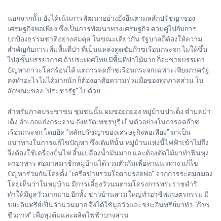
นอกจากนั้น ยังได้เน้นการพัฒนาอย่างยั่งยืนตามหลักปรัชญาของ
เศรษฐกิจพอเพียง ซึ่งเป็นการพัฒนาทางเศรษฐกิจ ควบคู่ไปกับการ
ปกป้องธรรมชาติอย่างสมดุล ในขณะเดียวกัน รัฐบาลก็ต้องให้ความ
สำคัญกับการเพิ่มพื้นที่ป่า ที่เป็นแหล่งดูดซับก๊าซเรือนกระจก ไม่ให้ขึ้น
ไปสู่ชั้นบรรยากาศ ถ้าประเทศไทย มีพื้นที่ป่าไม้มาก ก็จะช่วยบรรเทา
ปัญหาภาวะโลกร้อนได้ แต่การลดก๊าซเรือนกระจกเฉพาะเพียงภาครัฐ
คงทำอะไรไม่ได้มากนัก ก็ต้องอาศัยความร่วมมือของทุกภาคส่วน ใน
ลักษณะของ “ประชารัฐ” ไปด้วย
สำหรับภาคประชาชน ชุมชนนั้น ผมขอยกย่อง หมู่บ้านป่าเด็ง ตำบลป่า
เด็ง อำเภอแก่งกระจาน จังหวัดเพชรบุรี เป็นตัวอย่างในการลดก๊าซ
เรือนกระจก โดยยึด “หลักปรัชญาของเศรษฐกิจพอเพียง” มาเป็น
แนวทางในการแก้ไขปัญหา ซึ่งเดิมทีนั้น หมู่บ้านแห่งนี้ไฟฟ้าเข้าไม่ถึง
จึงต้องใช้เครื่องปั่นไฟ สิ้นเปลืองน้ำมันมาก และต้องตัดไม้มาทำฟืนหุง
หาอาหาร ต่อมาสมาชิกหมู่บ้านได้รวมตัวกันเพื่อหาแนวทาง แก้ไข
ปัญหาร่วมกันโดยตั้ง “เครือข่ายรวมใจตามรอยพ่อ” จากการระดมสมอง
โดยเห็นว่าในหมู่บ้าน มีการเลี้ยงวัวนมตามโครงการพระราชดำริ
ทำให้มีมูลวัวมากมาย อีกทั้ง ชาวบ้านส่วนใหญ่ทำอาชีพเกษตรกรรม มี
ขยะอินทรีย์เป็นจำนวนมาก จึงได้ใช้มูลวัวและขยะอินทรีย์มาทำ “ก๊าซ
ชีวภาพ” เพื่อหุงต้มและผลิตไฟฟ้าบางส่วน