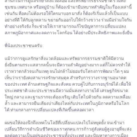
สำนึกในการดูแลรักษาสิ่งแวดล้อม และทรัพยากรธรรมชาติ รวมทั้ง
ชุมชน เทศบาล หรือหมู่บ้าน ก็ต้องเข้ามามีบทบาทสำคัญในเรื่องเหล่านี้
เช่นกัน คือคงไม่ต้องรอให้ใครมาบอก มาสั่ง ก็ต้องริเริ่มแล้วก็เป็นแบบ
อย่างที่ดี ให้กับลูกหลาน ขยายกันออกไปให้กว้างขวาง ร่วมมือร่วมใจกัน
ทำอย่างจริงจัง ก็จะช่วยให้เราสามารถแก้ไขปัญหาการเปลี่ยนแปลง
สภาพภูมิอากาศและลดภาวะโลกร้อน ได้อย่างมีประสิทธิภาพและยั่งยืน
พี่น้องประชาชนครับ
แม้ว่าการดูแลรักษาสิ่งแวดล้อมและทรัพยากรธรรมชาติให้มีความ
ยั่งยืนตามกระแสสากลนั้นจะมีความสำคัญอย่างมาก แต่ก็ไม่ควรทำให้
เราหวาดกลัวจนเกินเหตุ จนไม่กล้าไม่ยอมรับโครงการพัฒนาใด ๆ ผม
เห็นว่าเรายังคงสามารถรักษาสมดุล สำหรับการวางรากฐานอนาคต
ของประเทศ ด้านเศรษฐกิจและสังคม ควบคู่ไปกับการอนุรักษ์ได้ เพื่อให้
ประเทศชาติ และประชาชนมีความมั่นคงทางรายได้ เศรษฐกิจขนาด
ใหญ่ กลาง และฐานรากจะต้องเจริญ เติบโตไปด้วยกัน ลดความเหลื่อม
ล้ำ และสามารถยืนเคียงบ่าเคียงไหล่กับประเทศในภูมิภาคหรือในโลก
ได้ ท่ามกลางการเปลี่ยนแปลงที่เกิดขึ้นตลอดเวลา
ผมขอให้ลองนึกถึงเทคโนโลยีที่เปลี่ยนแปลงไปไม่หยุดยั้ง จนเข้ามา
เปลี่ยนวิถีการดำเนินชีวิตของเราทุกคน การก้าวสู่สังคมผู้สูงอายุที่จะส่ง
ผลต่อความเป็นอยู่ของประชาชนทั้งประเทศ และปัญหาทางการเมือง