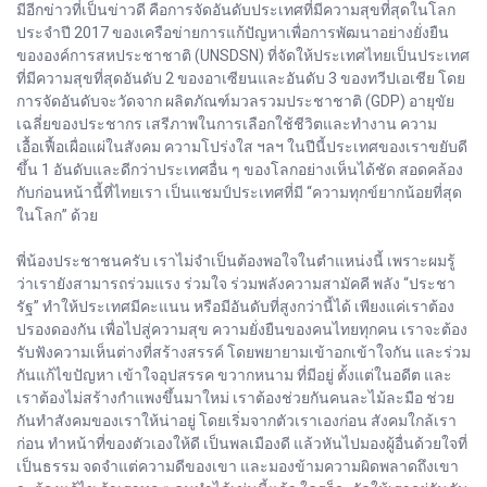
มีอีกข่าวที่เป็นข่าวดี คือการจัดอันดับประเทศที่มีความสุขที่สุดในโลก
ประจำปี 2017 ของเครือข่ายการแก้ปัญหาเพื่อการพัฒนาอย่างยั่งยืน
ขององค์การสหประชาชาติ (UNSDSN) ที่จัดให้ประเทศไทยเป็นประเทศ
ที่มีความสุขที่สุดอันดับ 2 ของอาเซียนและอันดับ 3 ของทวีปเอเชีย โดย
การจัดอันดับจะวัดจาก ผลิตภัณฑ์มวลรวมประชาชาติ (GDP) อายุขัย
เฉลี่ยของประชากร เสรีภาพในการเลือกใช้ชีวิตและทำงาน ความ
เอื้อเฟื้อเผื่อแผ่ในสังคม ความโปร่งใส ฯลฯ ในปีนี้ประเทศของเราขยับดี
ขึ้น 1 อันดับและดีกว่าประเทศอื่น ๆ ของโลกอย่างเห็นได้ชัด สอดคล้อง
กับก่อนหน้านี้ที่ไทยเรา เป็นแชมป์ประเทศที่มี “ความทุกข์ยากน้อยที่สุด
ในโลก” ด้วย
พี่น้องประชาชนครับ เราไม่จำเป็นต้องพอใจในตำแหน่งนี้ เพราะผมรู้
ว่าเรายังสามารถร่วมแรง ร่วมใจ ร่วมพลังความสามัคคี พลัง “ประชา
รัฐ” ทำให้ประเทศมีคะแนน หรือมีอันดับที่สูงกว่านี้ได้ เพียงแค่เราต้อง
ปรองดองกัน เพื่อไปสู่ความสุข ความยั่งยืนของคนไทยทุกคน เราจะต้อง
รับฟังความเห็นต่างที่สร้างสรรค์ โดยพยายามเข้าอกเข้าใจกัน และร่วม
กันแก้ไขปัญหา เข้าใจอุปสรรค ขวากหนาม ที่มีอยู่ ตั้งแต่ในอดีต และ
เราต้องไม่สร้างกำแพงขึ้นมาใหม่ เราต้องช่วยกันคนละไม้ละมือ ช่วย
กันทำสังคมของเราให้น่าอยู่ โดยเริ่มจากตัวเราเองก่อน สังคมใกล้เรา
ก่อน ทำหน้าที่ของตัวเองให้ดี เป็นพลเมืองดี แล้วหันไปมองผู้อื่นด้วยใจที่
เป็นธรรม จดจำแต่ความดีของเขา และมองข้ามความผิดพลาดถึงเขา