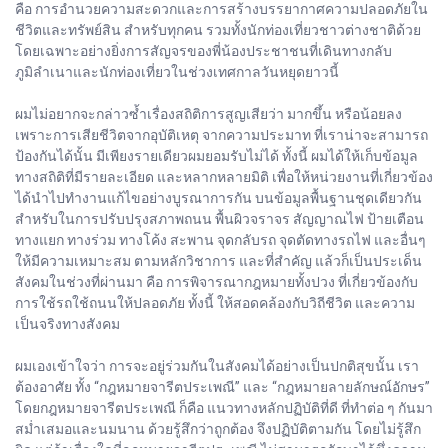
คือ การอำนวยความสะดวกและการสร้างบรรยากาศความปลอดภัยใน
ชีวิตและทรัพย์สิน สำหรับทุกคน รวมทั้งนักท่องเที่ยวชาวต่างชาติด้วย
โดยเฉพาะอย่างยิ่งการสัญจรของพี่น้องประชาชนที่เดินทางกลับ
ภูมิลำเนาและนักท่องเที่ยวในช่วงเทศกาลวันหยุดยาวนี้
ผมไม่อยากจะกล่าวซ้ำเรื่องสถิติการสูญเสียว่า มากขึ้น หรือน้อยลง
เพราะการเสียชีวิตจากอุบัติเหตุ จากความประมาท ที่เราน่าจะสามารถ
ป้องกันได้นั้น มีเพียงรายเดียวผมยอมรับไม่ได้ ทั้งนี้ ผมได้ให้เก็บข้อมูล
ทางสถิติที่มีรายละเอียด และหลากหลายมิติ เพื่อให้หน่วยงานที่เกี่ยวข้อง
ได้นำไปทำงานแก้ไขอย่างบูรณาการกัน บนข้อมูลพื้นฐานชุดเดียวกัน
สำหรับในการปรับปรุงสภาพถนน พื้นผิวจราจร สัญญาณไฟ ป้ายเตือน
ทางแยก ทางร่วม ทางโค้ง สะพาน จุดกลับรถ จุดตัดทางรถไฟ และอื่นๆ
ให้มีความเหมาะสม ตามหลักวิชาการ และที่สำคัญ แล้วก็เป็นประเด็น
สังคมในช่วงที่ผ่านมา คือ การพิจารณากฎหมายทั้งปวง ที่เกี่ยวข้องกับ
การใช้รถใช้ถนนให้ปลอดภัย ทั้งนี้ ให้สอดคล้องกับวิถีชีวิต และความ
เป็นจริงทางสังคม
ผมเองเข้าใจว่า การจะอยู่ร่วมกันในสังคมได้อย่างเป็นปกติสุขนั้น เรา
ต้องอาศัย ทั้ง “กฎหมายจารีตประเพณี” และ “กฎหมายลายลักษณ์อักษร”
โดยกฎหมายจารีตประเพณี ก็คือ แนวทางหลักปฏิบัติที่ดี ที่ทำต่อ ๆ กันมา
สม่ำเสมอและนมนาน ด้วยรู้สึกว่าถูกต้อง จึงปฏิบัติตามกัน โดยไม่รู้สึก