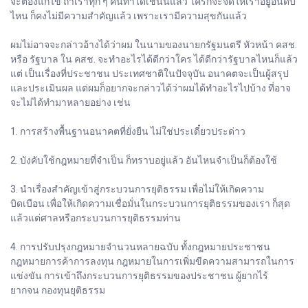
จะต้องแก้ไข ถ้าเราทุก ๆ คนทำได้เช่นนี้แล้ว ใครก็จะจัดให้เราอยู่อันดับ
ไหน ก็คงไม่มีความสำคัญแล้ว เพราะเรามีความสุขกันแล้ว
ผมไม่อาจจะกล่าวอ้างได้ว่าผม ในนามของนายกรัฐมนตรี หัวหน้า คสช.
หรือ รัฐบาล ใน คสช. จะทำอะไรได้ดีกว่าใคร ได้ดีกว่ารัฐบาลไหนก็แล้ว
แต่ เป็นเรื่องที่ประชาชน ประเทศชาติในปัจจุบัน อนาคตจะเป็นผู้สรุป
และประเมินผล แต่ผมก็อยากจะกล่าวได้ว่าผมได้ทำอะไรไปบ้าง ที่อาจ
จะไม่ได้ทำมาหลายอย่าง เช่น
1. การสร้างพื้นฐานอนาคตที่ยั่งยืน ไม่ใช่ประเดี๋ยวประด่าว
2. บังคับใช้กฎหมายที่จำเป็น ก็ทราบอยู่แล้ว อันไหนจำเป็นก็ต้องใช้
3. นำเรื่องสำคัญเข้าสู่กระบวนการยุติธรรม เพื่อไม่ให้เกิดความ
บิดเบือน เพื่อให้เกิดความเชื่อมั่นในกระบวนการยุติธรรมของเรา ก็สุด
แล้วแต่ศาลหรือกระบวนการยุติธรรมท่าน
4. การปรับปรุงกฎหมายจำนวนหลายฉบับ ทั้งกฎหมายประชาชน
กฎหมายการค้าการลงทุน กฎหมายในการเพิ่มขีดความสามารถในการ
แข่งขัน การเข้าถึงกระบวนการยุติธรรมของประชาชน ผู้ยากไร้
ยากจน กองทุนยุติธรรม