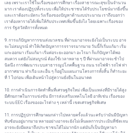
เลย เพราะเราใช้ในเรื่องของการศึกษา เรื่องสาธารณะสุขเป็นจำนวน
มาก เราต้องปฏิรูปทั้งระบบ เพื่อให้ประชาชนได้รับประโยชน์มากยิ่งขึ้น
และเราต้องระมัดระวังเรื่องของปัญหาด้านงบประมาณ เราถึงบอกว่า
เราต้องหารายได้เพิ่มให้กับประเทศเพิ่มขึ้นยังไง โดยเฉพาะเรื่องของ
การ รัฐสวัสดิการทั้งหมด
9. การแก้ปัญหาการขนส่งมวลชน ที่ผ่านมาอาจจะยังไม่เป็นระบบ อาจ
จะไม่สมบูรณ์ ทำให้เกิดปัญหาการจราจรมากมาย วันนี้ก็เริ่มแก้มา เริ่ม
แกะออกมา เริ่มแก้มา เริ่มต่อระยะออกมา อะไรมา ก็แก้ปัญหาได้พอ
สมควร แต่ยังไม่สมบูรณ์ ต้องใช้เวลาหลาย ๆ ปี ที่ผ่านมาอาจจะช้าไป
นิดนึง การพัฒนาระบบสาธารณูปโภคพื้นฐาน ถนน รถไฟฟ้า รถไฟ ท่า
อากาศยาน ท่าเรือ และอื่น ๆ ก็อยู่ในแผนงานโครงการทั้งสิ้น ก็ทำระยะ
ที่ 1 ไปก่อน เพื่อเดินหน้าไปสู่ความยั่งยืนในอนาคต
10. การดำเนินการจัดทำพื้นที่เศรษฐกิจใหม่ เพื่อเป็นแหล่งที่มีรายได้สูง
มีศักยภาพในการแข่งขัน มีการส่งเสริมเทคโนโลยี อาทิเช่น เรื่องของ
ระบบ EEC เรื่องของอะไรต่าง ๆ เหล่านี้ เขตเศรษฐกิจพิเศษ
11. การปฏิรูปการศึกษาผมกล่าวไปหลายครั้งแล้วนะครับว่ามันมีปัญหา
ทับซ้อนอยู่มากมาย หลายอย่างอาจจะยังไม่เห็นผลการประเมินที่ชัดเจน
อาจจะยังมีผลมาถึงประชาชนได้ไม่มากนัก แต่มันก็เป็นปัญหามา