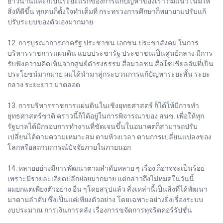
ยาวนานและก็เป็นระยะแรกของการแก้ปัญหาของเรา ก็มีแนวโน้มให้
สิ่งที่ดีขึ้น ทุกคนก็ตั้งใจทำเต็มที่ กระทรวงการศึกษาก็พยายามปรับแก้
ปรับระบบของตัวเองมากมาย
12. การบูรณาการภาครัฐ ประชาชน เอกชน ประชาสังคม ในการ
บริหารราชการแผ่นดิน แบบประชารัฐ ประชาชนเป็นศูนย์กลาง มีการ
รับฟังความคิดเห็นจากศูนย์ดำรงธรรม สื่อมวลชน สื่อโซเชียลอันที่เป็น
ประโยชน์มากมาย ผมได้นำมาสู่กระบวนการแก้ปัญหาระยะสั้น ระยะ
กลาง ระยะยาว มาตลอด
13. การบริหารราชการแผ่นดินในเชิงยุทธศาสตร์ ก็ได้ให้มีการทำ
ยุทธศาสตร์ชาติ คราวนี้ก็ได้อยู่ในการพิจารณาของ สนช. เพื่อให้ทุก
รัฐบาลได้มีกรอบการทำงานที่ชัดเจนขึ้นในอนาคตก็สามารถปรับ
เปลี่ยนได้ตามความเหมาะสม ตามห้วงเวลา ตามการเปลี่ยนแปลงของ
โลกหรือสถานการณ์ปัจจัยภายในภายนอก
14. หลายอย่างมีการพัฒนาตามลำดับหลาย ๆ เรื่อง ก็อาจจะเป็นร้อย
เพราะมีรายละเอียดปลีกย่อยมากมาย แต่กล่าวถึงไม่หมดในวันนี้
ผมยกแต่เพียงตัวอย่าง อื่น ๆโดยสรุปแล้ว สิ่งเหล่านี้เป็นสิ่งที่ได้พัฒนา
มาตามลำดับ ซึ่งเป็นแค่เพียงตัวอย่าง โดยเฉพาะอย่างยิ่งเรื่องระบบ
งบประมาณ การเงินการคลัง เรื่องการขจัดการทุจริตคอร์รัปชั่น