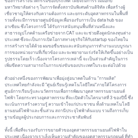
ของการสร้างนวัตกรรมของประเทศ โดยจะมีการร่วมมือกับ
มหาวิทยาลัยต่าง ๆ ในการจัดตั้งสถาบันพิเศษด้านดิจิทัล เพื่อสร้างผู้
เชี่ยวชาญให้ตรงกับความต้องการ และยกระดับอุตสาหกรรมในพื้นที่
รวมทั้งจะมีการขยายศูนย์ข้อมูลเพื่อรองรับการเป็น data hub ของ
อาเซียน ซึ่งโครงการนี้ ได้รับการสนับสนุนพื้นที่ส่วนหนึ่งและ
สาธารณูปโภคด้านเครือข่ายจาก CAT และจะช่วยดึงดูดนักลงทุนต่าง
ประเทศ ซึ่งจะเป็นการเปิดโอกาสทางธุรกิจให้กับstartup ของไทยใน
การสร้างรายได้ด้วย ผมขอชื่นชมและสนับสนุนการทำงานแบบบูรณา
การของหน่วยงานที่เกี่ยวข้อง และจะพยายามเร่งรัดให้เกิดขึ้นอย่างเป็น
รูปธรรมโดยเร็ว เนื่องจากโครงการเหล่านี้ จะเป็นส่วนสำคัญในการ
เพิ่มขีดความสามารถในการแข่งขันของประเทศในระยะต่อไปด้วย
ตัวอย่างหนึ่งของการพัฒนาเพื่อมุ่งสู่อนาคตในด้าน “การผลิต”
ประเทศไทยกำลังจะมี “ศูนย์เรียนรู้เทคโนโลยีใหม่”ภายใต้โครงการ
ศูนย์การเรียนรู้และนวัตกรรมเพื่อการพัฒนาอุตสาหกรรมยานยนต์
ไฟฟ้า โดยกระทรวงอุตสาหกรรม ที่จะเปิดตัวในไตรมาสที่ 3 ของปีนี้ ซึ่ง
จะเน้นการสร้างความรู้ ความเข้าใจแก่ประชาชน ทั้งด้านเทคโนโลยี
ยานยนต์ไฟฟ้าและชิ้นส่วน สถานีประจุไฟฟ้าต้นแบบ รวมถึงการเก็บ
ฐานข้อมูลผู้ประกอบการและการประชาสัมพันธ์
ทั้งนี้ เพื่อที่จะรองรับการขยายตัวของอุตสาหกรรมยานยนต์ไฟฟ้าใน
ประเทศ เนื่องจากเราเล็งเห็นความสำคัญของอุตสาหกรรมรถยนต์ ที่ทำ