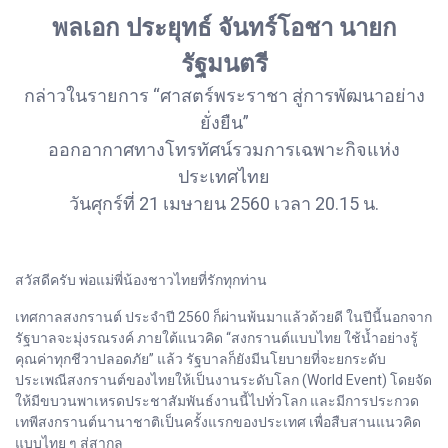
พลเอก ประยุทธ์ จันทร์โอชา นายก
รัฐมนตรี
กล่าวในรายการ “ศาสตร์พระราชา สู่การพัฒนาอย่าง
ยั่งยืน”
ออกอากาศทางโทรทัศน์รวมการเฉพาะกิจแห่ง
ประเทศไทย
วันศุกร์ที่ 21 เมษายน 2560 เวลา 20.15 น.
สวัสดีครับ พ่อแม่พี่น้องชาวไทยที่รักทุกท่าน
เทศกาลสงกรานต์ ประจำปี 2560 ก็ผ่านพ้นมาแล้วด้วยดี ในปีนี้นอกจาก
รัฐบาลจะมุ่งรณรงค์ ภายใต้แนวคิด “สงกรานต์แบบไทย ใช้น้ำอย่างรู้
คุณค่าทุกชีวาปลอดภัย” แล้ว รัฐบาลก็ยังมีนโยบายที่จะยกระดับ
ประเพณีสงกรานต์ของไทยให้เป็นงานระดับโลก (World Event) โดยจัด
ให้มีขบวนพาเหรดประชาสัมพันธ์งานนี้ไปทั่วโลก และมีการประกวด
เทพีสงกรานต์นานาชาติเป็นครั้งแรกของประเทศ เพื่อสืบสานแนวคิด
แบบไทย ๆ สู่สากล