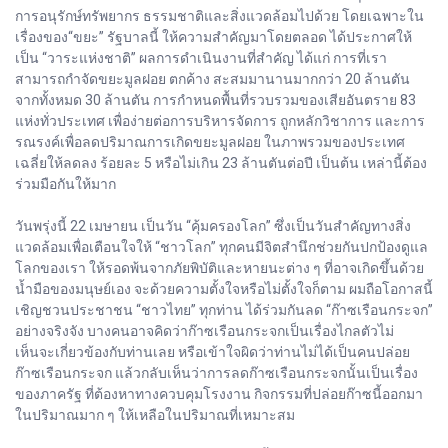
การอนุรักษ์ทรัพยากร ธรรมชาติและสิ่งแวดล้อมไปด้วย โดยเฉพาะใน
เรื่องของ“ขยะ” รัฐบาลนี้ ให้ความสำคัญมาโดยตลอด ได้ประกาศให้
เป็น “วาระแห่งชาติ” ผลการดำเนินงานที่สำคัญ ได้แก่ การที่เรา
สามารถกำจัดขยะมูลฝอย ตกค้าง สะสมมานานมากกว่า 20 ล้านตัน
จากทั้งหมด 30 ล้านตัน การกำหนดพื้นที่รวบรวมของเสียอันตราย 83
แห่งทั่วประเทศ เพื่อง่ายต่อการบริหารจัดการ ถูกหลักวิชาการ และการ
รณรงค์เพื่อลดปริมาณการเกิดขยะมูลฝอย ในภาพรวมของประเทศ
เฉลี่ยให้ลดลง ร้อยละ 5 หรือไม่เกิน 23 ล้านตันต่อปี เป็นต้น เหล่านี้ต้อง
ร่วมมือกันให้มาก
วันพรุ่งนี้ 22 เมษายน เป็นวัน “คุ้มครองโลก” ซึ่งเป็นวันสำคัญทางสิ่ง
แวดล้อมเพื่อเตือนใจให้ “ชาวโลก” ทุกคนมีจิตสำนึกช่วยกันปกป้องดูแล
โลกของเรา ให้รอดพ้นจากภัยพิบัติและหายนะต่าง ๆ ที่อาจเกิดขึ้นด้วย
น้ำมือของมนุษย์เอง จะด้วยความตั้งใจหรือไม่ตั้งใจก็ตาม ผมถือโอกาสนี้
เชิญชวนประชาชน “ชาวไทย” ทุกท่าน ได้ร่วมกันลด “ก๊าซเรือนกระจก”
อย่างจริงจัง บางคนอาจคิดว่าก๊าซเรือนกระจกเป็นเรื่องไกลตัวไม่
เห็นจะเกี่ยวข้องกับท่านเลย หรือเข้าใจผิดว่าท่านไม่ได้เป็นคนปล่อย
ก๊าซเรือนกระจก แล้วกลับเห็นว่าการลดก๊าซเรือนกระจกนั้นเป็นเรื่อง
ของภาครัฐ ที่ต้องหาทางควบคุมโรงงาน กิจกรรมที่ปล่อยก๊าซนี้ออกมา
ในปริมาณมาก ๆ ให้เหลือในปริมาณที่เหมาะสม