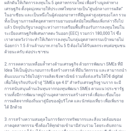
ผลักดันให้เกิดการลงทุนใน 5 อุตสาหกรรมใหม่ เพื่อสร้างมูลค่าทาง
เศรษฐกิจ ตั้งจุดมุ่งหมายให้ประเทศไทยกลายเป็น“ศูนย์กลางการผลิต”
ในอาเซียน และเป็นหนึ่งในผู้ส่งออกอาหารที่มีมูลค่าสูงสุดของโลก รวม
ทั้งเป็นฐานการผลิตอุตสาหกรรมยานยนต์สมัยใหม่ที่ผมเพิ่งกล่าวถึงไป
แล้ว ปัจจุบันรัฐบาลอยู่ระหว่างการเตรียมพื้นที่รองรับการลงทุนใหม่ใน
ระเบียงเศรษฐกิจพิเศษภาคตะวันออก (EEC) รวมกว่า 180,000 ไร่ ซึ่ง
เราคาดหวังว่าจะทำให้เกิดการลงทุนในกลุ่มอุตสาหกรรมเป้าหมายไม่
น้อยกว่า 1.5 ล้านล้านบาท ภายใน 5 ปี ต้องไม่ได้รับผลกระทบต่อชุมชน
ด้วยนะครับ ต่อประชาชน
2. การลดความเหลื่อมล้ำทางด้านเศรษฐกิจ ด้วยการพัฒนา SMEs ที่มี
Idea ให้เป็นผู้ประกอบการเชิงสร้างสรรค์ ที่มีนวัตกรรม และสามารถนำ
ต้นแบบงานวิจัยไปสู่การผลิตเชิงพาณิชย์ รวมทั้งส่งเสริมให้ใช้ digital
เพื่อให้ธุรกิจปรับเข้าสู่ “SMEs ยุค 4.0” สำหรับเศรษฐกิจฐานราก จะมี
การสนับสนุนด้านเงินทุนจากกองทุนพัฒนา SMEs ตามแนวประชารัฐ
รวมทั้งมีการพัฒนาหมู่บ้านอุตสาหกรรมสร้างสรรค์ เพื่อจะเชื่อมโยง
การผลิตจากท้องถิ่นมาสู่มือของผู้บริโภค และนักท่องเที่ยว เพื่อเพิ่มราย
ได้ อีกด้วย
3. การสร้างความสมดุลในการจัดการทรัพยากรและสิ่งแวดล้อมของ
ภาคอุตสาหกรรม ซึ่งต้องให้ทุกฝ่ายเข้ามามีส่วนร่วม โดยระดับสถาน