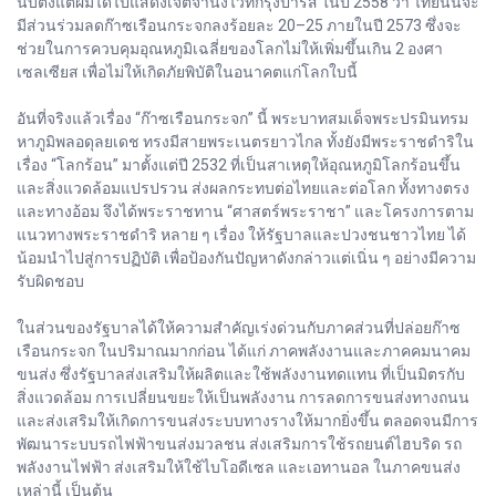
นับตั้งแต่ผมได้ไปแสดงเจตจำนงไว้ที่กรุงปารีส ในปี 2558 ว่า ไทยนั้นจะ
มีส่วนร่วมลดก๊าซเรือนกระจกลงร้อยละ 20–25 ภายในปี 2573 ซึ่งจะ
ช่วยในการควบคุมอุณหภูมิเฉลี่ยของโลกไม่ให้เพิ่มขึ้นเกิน 2 องศา
เซลเซียส เพื่อไม่ให้เกิดภัยพิบัติในอนาคตแก่โลกใบนี้
อันที่จริงแล้วเรื่อง “ก๊าซเรือนกระจก” นี้ พระบาทสมเด็จพระปรมินทรม
หาภูมิพลอดุลยเดช ทรงมีสายพระเนตรยาวไกล ทั้งยังมีพระราชดำริใน
เรื่อง “โลกร้อน” มาตั้งแต่ปี 2532 ที่เป็นสาเหตุให้อุณหภูมิโลกร้อนขึ้น
และสิ่งแวดล้อมแปรปรวน ส่งผลกระทบต่อไทยและต่อโลก ทั้งทางตรง
และทางอ้อม จึงได้พระราชทาน “ศาสตร์พระราชา” และโครงการตาม
แนวทางพระราชดำริ หลาย ๆ เรื่อง ให้รัฐบาลและปวงชนชาวไทย ได้
น้อมนำไปสู่การปฏิบัติ เพื่อป้องกันปัญหาดังกล่าวแต่เนิ่น ๆ อย่างมีความ
รับผิดชอบ
ในส่วนของรัฐบาลได้ให้ความสำคัญเร่งด่วนกับภาคส่วนที่ปล่อยก๊าซ
เรือนกระจก ในปริมาณมากก่อน ได้แก่ ภาคพลังงานและภาคคมนาคม
ขนส่ง ซึ่งรัฐบาลส่งเสริมให้ผลิตและใช้พลังงานทดแทน ที่เป็นมิตรกับ
สิ่งแวดล้อม การเปลี่ยนขยะให้เป็นพลังงาน การลดการขนส่งทางถนน
และส่งเสริมให้เกิดการขนส่งระบบทางรางให้มากยิ่งขึ้น ตลอดจนมีการ
พัฒนาระบบรถไฟฟ้าขนส่งมวลชน ส่งเสริมการใช้รถยนต์ไฮบริด รถ
พลังงานไฟฟ้า ส่งเสริมให้ใช้ไบโอดีเซล และเอทานอล ในภาคขนส่ง
เหล่านี้ เป็นต้น