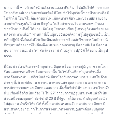
นอกจากนี้ ชาวบ้านยังนำพลังงานแสงอาทิตย์ มาใช้ผลิตไฟฟ้า จากแผง
โซลาร์เซลล์เก่า เก็บมาซ่อมเพื่อใช้ใหม่ ทำให้ทุกวันนี้ชาวบ้านป่าเด็ง มี
ไฟฟ้าใช้ โดยที่ไม่ต้องจ่ายค่าไฟแม้แต่บาทเดียว และประหยัดรายจ่าย
จากค่าก๊าซหุงต้มอีกด้วย ปัจจุบัน “เครือข่ายรวมใจตามรอยพ่อ” ของ
ชาวบ้านป่าเด็งนี้ ได้ยกระดับไปสู่ “สถาบันเรียนรู้เศรษฐกิจพอเพียงและ
พลังงานทางเลือก” ทำหน้าที่เป็นผู้แบ่งปันองค์ความรู้ไปสู่ชุมชนอื่น เป็น
หลักปฏิบัติ ซึ่งก็คงไม่ใช่เป็นเพียงหลักการ หรือหลักวิชาการในตำรา นี่
คือชุมชนตัวอย่างที่ไม่ต้องพึ่งงบประมาณจากรัฐ มีความยั่งยืน มีความ
สุข จากการน้อมนำ “ศาสตร์พระราชา” ไปสู่การปฏิบัติ ได้อย่างเป็นรูป
ธรรม
พี่น้องชาวไทยที่เคารพรักทุกท่าน ปัญหาเรื่องการต่อสู้ปัญหาภาวะโลก
ร้อนและการลดก๊าซเรือนกระจกนั้น ไม่ใช่เป็นเพียงปัญหาด้านสิ่ง
แวดล้อมเท่านั้น แต่ถือเป็นสิ่งที่เกี่ยวข้องกับการพัฒนาประเทศในด้าน
ต่าง ๆ ทั้งด้านพลังงาน การคมนาคมขนส่ง อุตสาหกรรม เกษตรกรรม
การจัดการขยะของเสียตลอดจนการเพิ่มพื้นที่ป่าไม้ของประเทศไทย ดัง
นั้น เรื่องนี้จึงถือเป็นเรื่อง “1 ใน 27” วาระการปฏิรูปประเทศ แล้วก็เป็น
ส่วนหนึ่งของยุทธศาสตร์ชาติ 20 ปี ที่รัฐบาลให้ความสำคัญจะต้องนำ
ไปสู่ความ สำเร็จให้จงได้ ทั้งนี้ สถาบันครอบครัว สถาบันการศึกษา มี
ส่วนสำคัญอย่างมาก ในการสร้างแนวทางการปฏิบัติที่ดีและปลูกจิต