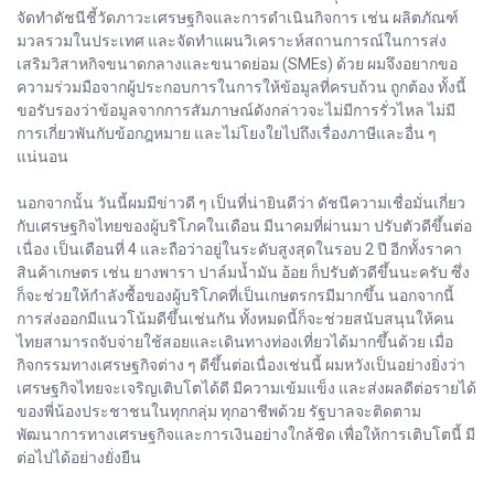
จัดทำดัชนีชี้วัดภาวะเศรษฐกิจและการดำเนินกิจการ เช่น ผลิตภัณฑ์
มวลรวมในประเทศ และจัดทำแผนวิเคราะห์สถานการณ์ในการส่ง
เสริมวิสาหกิจขนาดกลางและขนาดย่อม (SMEs) ด้วย ผมจึงอยากขอ
ความร่วมมือจากผู้ประกอบการในการให้ข้อมูลที่ครบถ้วน ถูกต้อง ทั้งนี้
ขอรับรองว่าข้อมูลจากการสัมภาษณ์ดังกล่าวจะไม่มีการรั่วไหล ไม่มี
การเกี่ยวพันกับข้อกฎหมาย และไม่โยงใยไปถึงเรื่องภาษีและอื่น ๆ
แน่นอน
นอกจากนั้น วันนี้ผมมีข่าวดี ๆ เป็นที่น่ายินดีว่า ดัชนีความเชื่อมั่นเกี่ยว
กับเศรษฐกิจไทยของผู้บริโภคในเดือน มีนาคมที่ผ่านมา ปรับตัวดีขึ้นต่อ
เนื่อง เป็นเดือนที่ 4 และถือว่าอยู่ในระดับสูงสุดในรอบ 2 ปี อีกทั้งราคา
สินค้าเกษตร เช่น ยางพารา ปาล์มน้ำมัน อ้อย ก็ปรับตัวดีขึ้นนะครับ ซึ่ง
ก็จะช่วยให้กำลังซื้อของผู้บริโภคที่เป็นเกษตรกรมีมากขึ้น นอกจากนี้
การส่งออกมีแนวโน้มดีขึ้นเช่นกัน ทั้งหมดนี้ก็จะช่วยสนับสนุนให้คน
ไทยสามารถจับจ่ายใช้สอยและเดินทางท่องเที่ยวได้มากขึ้นด้วย เมื่อ
กิจกรรมทางเศรษฐกิจต่าง ๆ ดีขึ้นต่อเนื่องเช่นนี้ ผมหวังเป็นอย่างยิ่งว่า
เศรษฐกิจไทยจะเจริญเติบโตได้ดี มีความเข้มแข็ง และส่งผลดีต่อรายได้
ของพี่น้องประชาชนในทุกกลุ่ม ทุกอาชีพด้วย รัฐบาลจะติดตาม
พัฒนาการทางเศรษฐกิจและการเงินอย่างใกล้ชิด เพื่อให้การเติบโตนี้ มี
ต่อไปได้อย่างยั่งยืน