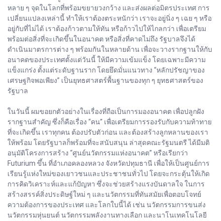
หลาย ๆ จุดในโลกที่พร้อมขยายวงกว้าง และส่งผลต่อมิตรประเทศ การ
เปลี่ยนแปลงเหล่านี้ ทำให้เราต้องตระหนักว่า เราจะอยู่นิ่ง ๆ เฉย ๆ หรือ
อยู่กับที่ไม่ได้ เราต้องก้าวตามให้ทัน หรือก้าวไปให้ไกลกว่า เพื่อเตรียม
พร้อมต่อสิ่งที่จะเกิดขึ้นในอนาคต หรือสิ่งที่คาดไม่ถึง รัฐบาลจึงได้
ดำเนินมาตรการต่าง ๆ พร้อมกันในหลายด้าน เพื่อจะวางรากฐานให้กับ
อนาคตของประเทศตั้งแต่วันนี้ ให้มีความเข้มแข็ง โดยเฉพาะมีความ
แข็งแกร่ง ตั้งแต่ระดับฐานราก โดยยึดมั่นแนวทาง “หลักปรัชญาของ
เศรษฐกิจพอเพียง” เป็นยุทธศาสตร์พื้นฐานของทุก ๆ ยุทธศาสตร์ของ
รัฐบาล
ในวันนี้ ผมขอยกตัวอย่างในเรื่องที่ถือเป็นการมองอนาคต เพื่อปลูกฝัง
รากฐานสำคัญ ซึ่งก็คือเรื่อง “คน” เพื่อเตรียมการรองรับกับความท้าทาย
ที่จะเกิดขึ้น เราทุกคน ต้องปรับตัวก่อน และต้องสร้างลูกหลานของเรา
ให้พร้อม โดยรัฐบาลก็พร้อมที่จะสนับสนุน ล่าสุดคณะรัฐมนตรี ได้มีมติ
อนุมัติโครงการสร้าง “ศูนย์นวัตกรรมแห่งอนาคต” หรือเรียกว่า
Futurium ขึ้น ที่อำเภอคลองหลวง จังหวัดปทุมธานี เพื่อให้เป็นศูนย์การ
เรียนรู้แห่งใหม่ของเยาวชนและประชาชนทั่วไป โดยจะกระตุ้นให้เกิด
การคิดวิเคราะห์และแก้ปัญหา ซึ่งจะช่วยสร้างแรงบันดาลใจ ในการ
สร้างสรรค์สิ่งประดิษฐ์ใหม่ ๆ และนวัตกรรมที่ทันสมัยเพื่อตอบโจทย์
ความต้องการของประเทศ และโลกใบนี้ได้ เช่น นวัตกรรมการขนส่ง
นวัตกรรมหุ่นยนต์ นวัตกรรมพลังงานทางเลือก และนาโนเทคโนโลยี