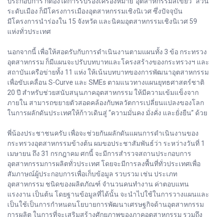
ประกอบการ ก็ต้องได้การรับรองเครื่องหมาย“อุตสาหกรรมสีเขียว” ส่วน
ระดับเมือง ก็มีโครงการเมืองอุตสาหกรรมเชิงนิเวศ ซึ่งปัจจุบัน
มีโครงการนำร่องใน 15 จังหวัด และนิคมอุตสาหกรรมเชิงนิเวศ 59
แห่งทั่วประเทศ
นอกจากนี้ เพื่อให้สอดรับกับการดำเนินงานตามแผนทั้ง 3 ข้อ กระทรวง
อุตสาหกรรม ก็มีแผนจะปรับบทบาทและโครงสร้างของกระทรวงฯ และ
สถาบันเครือข่ายทั้ง 11 แห่ง ให้เน้นบทบาทของการพัฒนาอุตสาหกรรม
เพื่อขับเคลื่อน S-Curve และ SMEs ตามแนวทางแผนยุทธศาสตร์ชาติ
20 ปี สำหรับช่วยสนับสนุนภาคอุตสาหกรรม ให้มีความเข้มแข็งจาก
ภายใน สามารถขยายตัวสอดคล้องกับพลวัตการเปลี่ยนแปลงของโลก
ในการผลักดันประเทศให้ก้าวเดินสู่ “ความมั่นคง มั่งคั่ง และยั่งยืน” ด้วย
พี่น้องประชาชนครับ เพื่อจะช่วยกันผลักดันแผนการดำเนินงานของ
กระทรวงอุตสาหกรรมข้างต้น ผมขอประชาสัมพันธ์ว่า ระหว่างวันที่ 1
เมษายน ถึง 31 กรกฎาคม ศกนี้ จะมีการสำรวจสถานประกอบการ
อุตสาหกรรมการผลิตทั่วประเทศ โดยจะมีการลงพื้นที่ทั่วประเทศเพื่อ
สัมภาษณ์ผู้ประกอบการเพื่อเก็บข้อมูล รวบรวม เช่น ประเภท
อุตสาหกรรม ชนิดของผลิตภัณฑ์ จำนวนคนทำงาน ค่าตอบแทน
แรงงาน เป็นต้น โดยฐานข้อมูลที่ได้นั้น จะนำไปใช้ในการวางแผนและ
เป็นใช้เป็นการกำหนดนโยบายการพัฒนาเศรษฐกิจด้านอุตสาหกรรม
การผลิต ในการที่จะเสริมสร้างศักยภาพของภาคอุตสาหกรรม รวมถึง