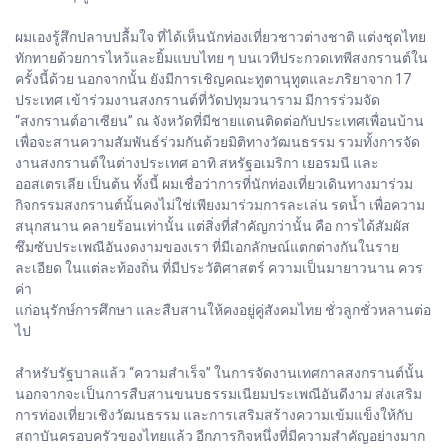
ผมเองรู้สึกปลาบปลื้มใจ ที่ได้เห็นนักท่องเที่ยวชาวต่างชาติ แต่งชุดไทย
ทักทายด้วยการไหว้และยิ้มแบบไทย ๆ บนเวทีประกวดเทพีสงกรานต์ใน
ครั้งนี้ด้วย นอกจากนั้น ยังมีการเชิญคณะทูตานุทูตและภริยาจาก 17
ประเทศ เข้าร่วมงานสงกรานต์ที่วัดปทุมวนาราม มีการร่วมจัด
“สงกรานต์อาเซียน” ณ จังหวัดที่มีชายแดนติดต่อกับประเทศเพื่อนบ้าน
เพื่อจะสานความสัมพันธ์ร่วมกันด้วยมิติทางวัฒนธรรม รวมทั้งการจัด
งานสงกรานต์ในต่างประเทศ อาทิ สหรัฐอเมริกา เยอรมนี และ
ออสเตรเลีย เป็นต้น ทั้งนี้ ผมเชื่อว่าการที่นักท่องเที่ยวเดินทางมาร่วม
กิจกรรมสงกรานต์นั้นคงไม่ใช่เพียงมาร่วมการละเล่น รดน้ำ เพื่อความ
สนุกสนาน คลายร้อนเท่านั้น แต่สิ่งที่สำคัญกว่านั้น คือ การได้สัมผัส
ซึมซับประเพณีอันงดงามของเรา ที่มีเอกลักษณ์แตกต่างกันในราย
ละเอียด ในแต่ละท้องถิ่น ที่มีประวัติศาสตร์ ความเป็นมายาวนาน ควร
ค่า
แก่อนุรักษ์การศึกษา และสืบสานให้คงอยู่คู่สังคมไทย ชั่วลูกชั่วหลานต่อ
ไป
สำหรับรัฐบาลแล้ว “ความสำเร็จ” ในการจัดงานเทศกาลสงกรานต์นั้น
นอกจากจะเป็นการสืบสานขนบธรรมเนียมประเพณีอันดีงาม ส่งเสริม
การท่องเที่ยวเชิงวัฒนธรรม และการเสริมสร้างความเข้มแข็งให้กับ
สถาบันครอบครัวของไทยแล้ว อีกภารกิจหนึ่งที่มีความสำคัญอย่างมาก