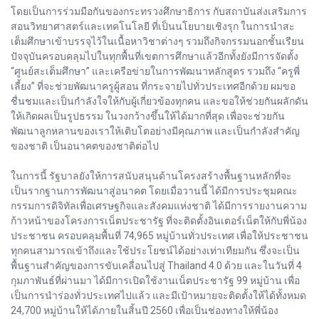
โดยเป็นการร่วมมือกันของกระทรวงศึกษาธิการ กับสถาบันส่งเสริมการ
สอนวิทยาศาสตร์และเทคโนโลยี ที่เป็นนโยบายเชิงรุก ในการนำสะ
เต็มศึกษาเข้าบรรจุไว้ในเนื้อหาวิชาต่างๆ รวมถึงกิจกรรมนอกชั้นเรียน
ปัจจุบันครอบคลุมไปในทุกพื้นที่เขตการศึกษาแล้วอีกทั้งยังมีการจัดตั้ง
“ศูนย์สะเต็มศึกษา” และเครือข่ายในการพัฒนาหลักสูตร รวมถึง “ครูพี่
เลี้ยง” ที่จะช่วยพัฒนาครูผู้สอน ที่กระจายไปทั่วประเทศอีกด้วย ผมขอ
ชื่นชมและเป็นกำลังใจให้กับผู้เกี่ยวข้องทุกคน และขอให้ช่วยกันผลักดัน
ให้เกิดผลเป็นรูปธรรม ในวงกว้างขึ้นให้ได้มากที่สุด เพื่อจะช่วยกัน
พัฒนาลูกหลานของเราให้เติบโตอย่างมีคุณภาพ และเป็นกำลังสำคัญ
ของชาติ เป็นอนาคตของชาติต่อไป
ในการนี้ รัฐบาลยังให้การสนับสนุนด้านโครงสร้างพื้นฐานหลักที่จะ
เป็นรากฐานการพัฒนาสู่อนาคต โดยเมื่อวานนี้ ได้มีการประชุมคณะ
กรรมการดิจิทัลเพื่อเศรษฐกิจและสังคมแห่งชาติ ได้มีการรายงานความ
ก้าวหน้าของโครงการเน็ตประชารัฐ ที่จะติดตั้งอินเตอร์เน็ตให้กับพี่น้อง
ประชาชน ครอบคลุมพื้นที่ 74,965 หมู่บ้านทั่วประเทศ เพื่อให้ประชาชน
ทุกคนสามารถเข้าถึงและใช้ประโยชน์ได้อย่างเท่าเทียมกัน ซึ่งจะเป็น
พื้นฐานสำคัญของการขับเคลื่อนไปสู่ Thailand 4.0 ด้วย และในวันที่ 4
กุมภาพันธ์ที่ผ่านมา ได้มีการเปิดใช้งานเน็ตประชารัฐ 99 หมู่บ้าน เพื่อ
เป็นการนำร่องทั่วประเทศไปแล้ว และมีเป้าหมายจะติดตั้งให้ได้ทั้งหมด
24,700 หมู่บ้านให้ได้ภายในสิ้นปี 2560 เพื่อเป็นช่องทางให้พี่น้อง