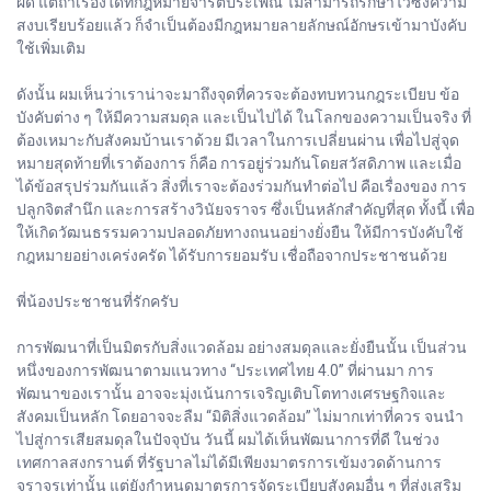
ผิด แต่ถ้าเรื่องใดที่กฎหมายจารีตประเพณี ไม่สามารถรักษาไว้ซึ่งความ
สงบเรียบร้อยแล้ว ก็จำเป็นต้องมีกฎหมายลายลักษณ์อักษรเข้ามาบังคับ
ใช้เพิ่มเติม
ดังนั้น ผมเห็นว่าเราน่าจะมาถึงจุดที่ควรจะต้องทบทวนกฎระเบียบ ข้อ
บังคับต่าง ๆ ให้มีความสมดุล และเป็นไปได้ ในโลกของความเป็นจริง ที่
ต้องเหมาะกับสังคมบ้านเราด้วย มีเวลาในการเปลี่ยนผ่าน เพื่อไปสู่จุด
หมายสุดท้ายที่เราต้องการ ก็คือ การอยู่ร่วมกันโดยสวัสดิภาพ และเมื่อ
ได้ข้อสรุปร่วมกันแล้ว สิ่งที่เราจะต้องร่วมกันทำต่อไป คือเรื่องของ การ
ปลูกจิตสำนึก และการสร้างวินัยจราจร ซึ่งเป็นหลักสำคัญที่สุด ทั้งนี้ เพื่อ
ให้เกิดวัฒนธรรมความปลอดภัยทางถนนอย่างยั่งยืน ให้มีการบังคับใช้
กฎหมายอย่างเคร่งครัด ได้รับการยอมรับ เชื่อถือจากประชาชนด้วย
พี่น้องประชาชนที่รักครับ
การพัฒนาที่เป็นมิตรกับสิ่งแวดล้อม อย่างสมดุลและยั่งยืนนั้น เป็นส่วน
หนึ่งของการพัฒนาตามแนวทาง “ประเทศไทย 4.0” ที่ผ่านมา การ
พัฒนาของเรานั้น อาจจะมุ่งเน้นการเจริญเติบโตทางเศรษฐกิจและ
สังคมเป็นหลัก โดยอาจจะลืม “มิติสิ่งแวดล้อม” ไม่มากเท่าที่ควร จนนำ
ไปสู่การเสียสมดุลในปัจจุบัน วันนี้ ผมได้เห็นพัฒนาการที่ดี ในช่วง
เทศกาลสงกรานต์ ที่รัฐบาลไม่ได้มีเพียงมาตรการเข้มงวดด้านการ
จราจรเท่านั้น แต่ยังกำหนดมาตรการจัดระเบียบสังคมอื่น ๆ ที่ส่งเสริม