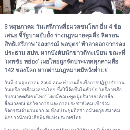
3 พฤษภาคม วันเสรีภาพสื่อมวลชนโลก ยื่น 4 ข้อ
เสนอ จี้รัฐบาลยับยั้ง ร่างกฏหมายคุมสื่อ ลิดรอน
สิทธิเสรีภาพ ‘อลงกรณ์ พลบุตร’ ท้าลาออกจากรอง
ประธาน สปท. หากบังคับนักข่าวตีทะเบียน ขณะที่
‘เทพชัย หย่อง’ เผยไทยถูกจัดประเทศคุกคามสื่อ
142 ของโลก หากผ่านกฏหมายมีหวังย่ำแย่
วันที่ 3 พฤษภาคม 2560 คณะทำงานสื่อเพื่อการปฏิรูป จัดงาน
วันเสรีภาพสื่อมวลชนโลก ซึ่งปีนี้จัดขึ้นในหัวข้อ “เสรีภาพสื่อ
กับอนาคตสังคมไทย” โดยมีคณะฑูต ผู้บริหารองค์กรสื่อ
สื่อมวลชน นักวิชาการ และภาคประชาสังคม เข้าร่วม
กิจกรรมจำนวนมาก ณ ห้องประชุมอิศรา อมันตกุล สมาคม
นักข่าวนักหนังสือพิมพ์แห่งประเทศไทย