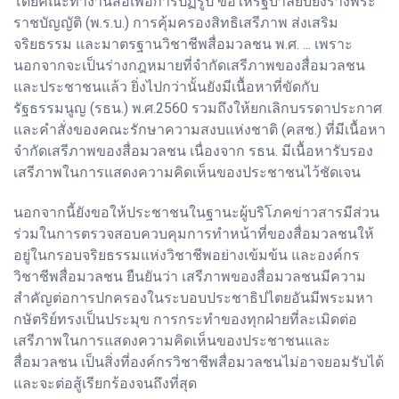
โดยคณะทำงานสื่อเพื่อการปฏิรูป ขอให้รัฐบาลยับยั้งร่างพระ
ราชบัญญัติ (พ.ร.บ.) การคุ้มครองสิทธิเสรีภาพ ส่งเสริม
จริยธรรม และมาตรฐานวิชาชีพสื่อมวลชน พ.ศ. ... เพราะ
นอกจากจะเป็นร่างกฎหมายที่จำกัดเสรีภาพของสื่อมวลชน
และประชาชนแล้ว ยิ่งไปกว่านั้นยังมีเนื้อหาที่ขัดกับ
รัฐธรรมนูญ (รธน.) พ.ศ.2560 รวมถึงให้ยกเลิกบรรดาประกาศ
และคำสั่งของคณะรักษาความสงบแห่งชาติ (คสช.) ที่มีเนื้อหา
จำกัดเสรีภาพของสื่อมวลชน เนื่องจาก รธน. มีเนื้อหารับรอง
เสรีภาพในการแสดงความคิดเห็นของประชาชนไว้ชัดเจน
นอกจากนี้ยังขอให้ประชาชนในฐานะผู้บริโภคข่าวสารมีส่วน
ร่วมในการตรวจสอบควบคุมการทำหน้าที่ของสื่อมวลชนให้
อยู่ในกรอบจริยธรรมแห่งวิชาชีพอย่างเข้มข้น และองค์กร
วิชาชีพสื่อมวลชน ยืนยันว่า เสรีภาพของสื่อมวลชนมีความ
สำคัญต่อการปกครองในระบอบประชาธิปไตยอันมีพระมหา
กษัตริย์ทรงเป็นประมุข การกระทำของทุกฝ่ายที่ละเมิดต่อ
เสรีภาพในการแสดงความคิดเห็นของประชาชนและ
สื่อมวลชน เป็นสิ่งที่องค์กรวิชาชีพสื่อมวลชนไม่อาจยอมรับได้
และจะต่อสู้เรียกร้องจนถึงที่สุด