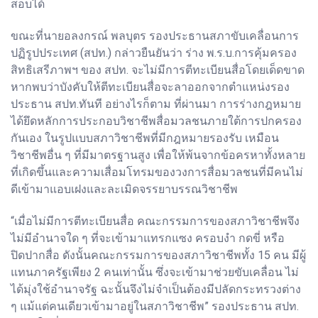
สอบได้
ขณะที่นายอลงกรณ์ พลบุตร รองประธานสภาขับเคลื่อนการ
ปฏิรูปประเทศ (สปท.) กล่าวยืนยันว่า ร่าง พ.ร.บ.การคุ้มครอง
สิทธิเสรีภาพฯ ของ สปท. จะไม่มีการตีทะเบียนสื่อโดยเด็ดขาด
หากพบว่าบังคับให้ตีทะเบียนสื่อจะลาออกจากตำแหน่งรอง
ประธาน สปท.ทันที อย่างไรก็ตาม ที่ผ่านมา การร่างกฎหมาย
ได้ยึดหลักการประกอบวิชาชีพสื่อมวลชนภายใต้การปกครอง
กันเอง ในรูปแบบสภาวิชาชีพที่มีกฎหมายรองรับ เหมือน
วิชาชีพอื่น ๆ ที่มีมาตรฐานสูง เพื่อให้พ้นจากข้อครหาทั้งหลาย
ที่เกิดขึ้นและความเสื่อมโทรมของวงการสื่อมวลชนที่มีคนไม่
ดีเข้ามาแอบเฝงและละเมิดจรรยาบรรณวิชาชีพ
“เมื่อไม่มีการตีทะเบียนสื่อ คณะกรรมการของสภาวิชาชีพจึง
ไม่มีอำนาจใด ๆ ที่จะเข้ามาแทรกแซง ครอบงำ กดขี่ หรือ
ปิดปากสื่อ ดังนั้นคณะกรรมการของสภาวิชาชีพทั้ง 15 คน มีผู้
แทนภาครัฐเพียง 2 คนเท่านั้น ซึ่งจะเข้ามาช่วยขับเคลื่อน ไม่
ได้มุ่งใช้อำนาจรัฐ ฉะนั้นจึงไม่จำเป็นต้องมีปลัดกระทรวงต่าง
ๆ แม้แต่คนเดียวเข้ามาอยู่ในสภาวิชาชีพ” รองประธาน สปท.