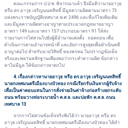
คณะกรรมการ ป.ป.ช. พิจารณาแล้ว จึงมีมติว่านายอาวุธ
หรือ ดร.อาวุธ เจริญนนทสิทธิ์ มีมูลความผิดตามมาตรา 73
แห่งพระราชบัญญัติเทศบาล พ.ศ. 2496 และที่แก้ไขเพิ่มเติม
และมีมูลความผิดทางอาญาตามประมวลกฎหมายอาญา
มาตรา 149 และมาตรา 157 ประกอบมาตรา 91 ให้ส่ง
รายงานการไต่สวนไปยังผู้มีอำนาจแต่งตั้ง ถอดถอน เพื่อ
ดำเนินการตามอำนาจหน้าที่ และอัยการสูงสุดเพื่อดำเนินคดี
อาญาต่อไป สำหรับนายวิสิทธิ์ ทองพรหม ไม่ปรากฏข้อเท็จ
จริงและพยานหลักฐานเพียงพอว่ากระทำความผิด ข้อกล่าว
หาไม่มีมูล ให้ข้อกล่าวหาตกไป
4. เรื่องกล่าวหานายอาวุธ หรือ ดร.อาวุธ เจริญนนทสิทธิ์
นายกเทศมนตรีเมืองบางบัวทอง กรณีเรียกรับเงินจากผู้รับจ้าง
เพื่อเป็นค่าตอบแทนในการสั่งจ่ายเงินค่าจ้างก่อสร้างยกระดับ
ถนน พร้อมวางท่อระบายน้ำ ค.ส.ล. และบ่อพัก ค.ส.ล. ถนน
เทศบาล 13
จากการไต่สวนข้อเท็จจริงฟังได้ว่า นายอาวุธ หรือ ดร.
อาวุธ เจริญนนทสิทธิ์ นายกเทศมนตรีเมืองบางบัวทอง ได้ทำ