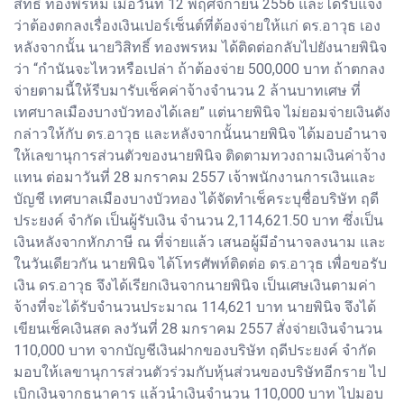
สิทธิ์ ทองพรหม เมื่อวันที่ 12 พฤศจิกายน 2556 และได้รับแจ้ง
ว่าต้องตกลงเรื่องเงินเปอร์เซ็นต์ที่ต้องจ่ายให้แก่ ดร.อาวุธ เอง
หลังจากนั้น นายวิสิทธิ์ ทองพรหม ได้ติดต่อกลับไปยังนายพินิจ
ว่า “กำนันจะไหวหรือเปล่า ถ้าต้องจ่าย 500,000 บาท ถ้าตกลง
จ่ายตามนี้ให้รีบมารับเช็คค่าจ้างจำนวน 2 ล้านบาทเศษ ที่
เทศบาลเมืองบางบัวทองได้เลย” แต่นายพินิจ ไม่ยอมจ่ายเงินดัง
กล่าวให้กับ ดร.อาวุธ และหลังจากนั้นนายพินิจ ได้มอบอำนาจ
ให้เลขานุการส่วนตัวของนายพินิจ ติดตามทวงถามเงินค่าจ้าง
แทน ต่อมาวันที่ 28 มกราคม 2557 เจ้าพนักงานการเงินและ
บัญชี เทศบาลเมืองบางบัวทอง ได้จัดทำเช็คระบุชื่อบริษัท ฤดี
ประยงค์ จำกัด เป็นผู้รับเงิน จำนวน 2,114,621.50 บาท ซึ่งเป็น
เงินหลังจากหักภาษี ณ ที่จ่ายแล้ว เสนอผู้มีอำนาจลงนาม และ
ในวันเดียวกัน นายพินิจ ได้โทรศัพท์ติดต่อ ดร.อาวุธ เพื่อขอรับ
เงิน ดร.อาวุธ จึงได้เรียกเงินจากนายพินิจ เป็นเศษเงินตามค่า
จ้างที่จะได้รับจำนวนประมาณ 114,621 บาท นายพินิจ จึงได้
เขียนเช็คเงินสด ลงวันที่ 28 มกราคม 2557 สั่งจ่ายเงินจำนวน
110,000 บาท จากบัญชีเงินฝากของบริษัท ฤดีประยงค์ จำกัด
มอบให้เลขานุการส่วนตัวร่วมกับหุ้นส่วนของบริษัทอีกราย ไป
เบิกเงินจากธนาคาร แล้วนำเงินจำนวน 110,000 บาท ไปมอบ