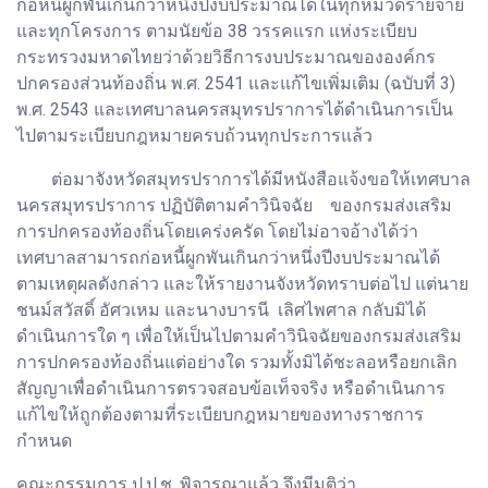
ก่อหนี้ผูกพันเกินกว่าหนึ่งปีงบประมาณได้ในทุกหมวดรายจ่าย
และทุกโครงการ ตามนัยข้อ 38 วรรคแรก แห่งระเบียบ
กระทรวงมหาดไทยว่าด้วยวิธีการงบประมาณขององค์กร
ปกครองส่วนท้องถิ่น พ.ศ. 2541 และแก้ไขเพิ่มเติม (ฉบับที่ 3)
พ.ศ. 2543 และเทศบาลนครสมุทรปราการได้ดำเนินการเป็น
ไปตามระเบียบกฎหมายครบถ้วนทุกประการแล้ว
ต่อมาจังหวัดสมุทรปราการได้มีหนังสือแจ้งขอให้เทศบาล
นครสมุทรปราการ ปฏิบัติตามคำวินิจฉัย ของกรมส่งเสริม
การปกครองท้องถิ่นโดยเคร่งครัด โดยไม่อาจอ้างได้ว่า
เทศบาลสามารถก่อหนี้ผูกพันเกินกว่าหนึ่งปีงบประมาณได้
ตามเหตุผลดังกล่าว และให้รายงานจังหวัดทราบต่อไป แต่นาย
ชนม์สวัสดิ์ อัศวเหม และนางบารนี เลิศไพศาล กลับมิได้
ดำเนินการใด ๆ เพื่อให้เป็นไปตามคำวินิจฉัยของกรมส่งเสริม
การปกครองท้องถิ่นแต่อย่างใด รวมทั้งมิได้ชะลอหรือยกเลิก
สัญญาเพื่อดำเนินการตรวจสอบข้อเท็จจริง หรือดำเนินการ
แก้ไขให้ถูกต้องตามที่ระเบียบกฎหมายของทางราชการ
กำหนด
คณะกรรมการ ป.ป.ช. พิจารณาแล้ว จึงมีมติว่า