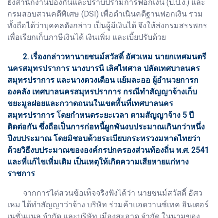
ยังสำนักงานป้องกันและปราบปรามการฟอกเงิน (ป.ป.ง.) และ
กรมสอบสวนคดีพิเศษ (DSI) เพื่อดำเนินคดีฐานฟอกเงิน รวม
ทั้งถือได้ว่าบุคคลดังกล่าว เป็นผู้มีเงินได้ จึงให้ส่งกรมสรรพกร
เพื่อเรียกเก็บภาษีเงินได้ เงินเพิ่ม และเบี้ยปรับด้วย
2. เรื่องกล่าวหานายชนม์สวัสดิ์ อัศวเหม นายกเทศมนตรี
นครสมุทรปราการ นางบารนี เลิศไพศาล ปลัดเทศบาลนคร
สมุทรปราการ และนางดวงเดือน แย้มละออ ผู้อำนวยการก
องคลัง เทศบาลนครสมุทรปราการ กรณีทำสัญญาจ้างเก็บ
ขยะมูลฝอยและกวาดถนนในเขตพื้นที่เทศบาลนคร
สมุทรปราการ โดยกำหนดระยะเวลา ตามสัญญาจ้าง 5 ปี
ติดต่อกัน ซึ่งถือเป็นการก่อหนี้ผูกพันงบประมาณเกินกว่าหนึ่ง
ปีงบประมาณ โดยมิชอบด้วยระเบียบกระทรวงมหาดไทยว่า
ด้วยวิธีงบประมาณขององค์กรปกครองส่วนท้องถิ่น พ.ศ. 2541
และที่แก้ไขเพิ่มเติม เป็นเหตุให้เกิดความเสียหายแก่ทาง
ราชการ
จากการไต่สวนข้อเท็จจริงฟังได้ว่า นายชนม์สวัสดิ์ อัศว
เหม ได้ทำสัญญาว่าจ้าง บริษัท ร่วมค้าแอดวานซ์เทค อินเตอร์
เนชั่นแนล จำกัด และบริษัท เมืองสะอาด จำกัด ในนามของ